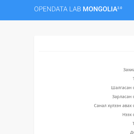
Захи
Шалгасан 
Зарласан 
Санал хүлээн авах 
Нээх 
Д