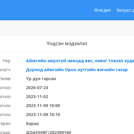
Өгөгдөл
Визуал 
Үндсэн мэдээлэл
Нэр
Аймгийн аюулгүй нөөцөд өвс, хивэг тэжээл худ
алагч
Дорнод аймгийн Орон нутгийн өмчийн газар
Төлөв
Үр дүн гарсан
огноо
2026-07-24
огноо
2023-11-02
огноо
2023-11-09 10:00
огноо
2023-11-09 10:10
Төрөл
Бараа
угаар
ДОАОНӨГ/202309166