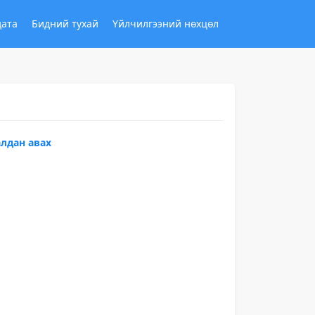
дата
Бидний тухай
Үйлчилгээний нөхцөл
алдан авах