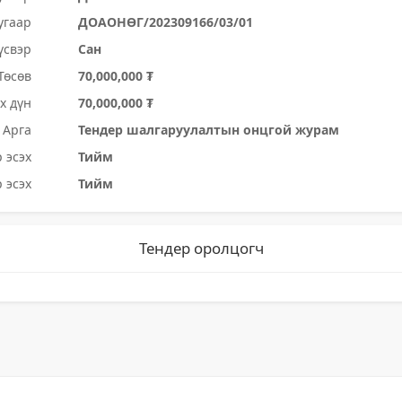
угаар
ДОАОНӨГ/202309166/03/01
үсвэр
Сан
Төсөв
70,000,000 ₮
х дүн
70,000,000 ₮
Арга
Тендер шалгаруулалтын онцгой журам
 эсэх
Тийм
 эсэх
Тийм
Тендер оролцогч