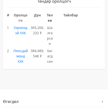
Тендер оролцогч
#
Оролцо
Дүн
Төл
Тайлбар
гч
өв
1
Хэрмээд
365,200,
Ша
эй ХХК
232 ₮
лга
рса
н
2
Люксдай
384,489,
Хас
монд
548 ₮
агд
ХХК
сан
Өгөгдөл