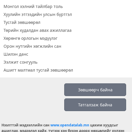
Монгол хэлний тайлбар толь
Хуулийн этгээдийн улсын бүртгэл
Тусгай зөвшөөрөл
Төрийн худалдан авах ажиллагаа
Хөрөнгө орлогын мэдүүлэг
Орон нутгийн хөгжлийн сан
Шилэн данс
Ээлжит сонгууль
Ашигт малтмал тусгай зөвшөөрөл
Визуал дата
Зөвшөөрч байна
Шилэн данс 2019
Татгалзаж байна
Бидний тухай
Үйлчилгээний нөхцөл
info@opendatalab.mn
Нээлттэй мэдээллийн сан
www.opendatalab.mn
цахим хуудсыг
ашиглах, мэдээлэл хайх, түгээх хэн бүхэн доорх нөхцөлийг хүлээн