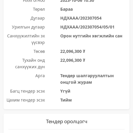
Нээх огноо
2023-10-06 10:30
Төрөл
Бараа
Дугаар
НДХААА/202307054
Урилгын дугаар
НДХААА/202307054/05/01
Санхүүжилтийн эх
Орон нутгийн хөгжлийн сан
үүсвэр
Төсөв
22,096,300 ₮
Тухайн онд
22,096,300 ₮
санхүүжих дүн
Арга
Тендер шалгаруулалтын
онцгой журам
Багц тендер эсэх
Үгүй
Цахим тендер эсэх
Тийм
Тендер оролцогч