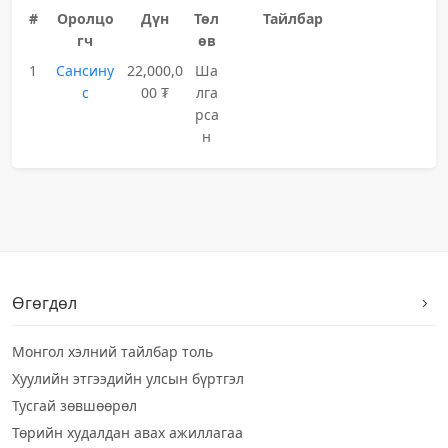
#
Оролцо
Дүн
Төл
Тайлбар
гч
өв
1
Сансину
22,000,0
Ша
с
00 ₮
лга
рса
н
Өгөгдөл
Монгол хэлний тайлбар толь
Хуулийн этгээдийн улсын бүртгэл
Тусгай зөвшөөрөл
Төрийн худалдан авах ажиллагаа