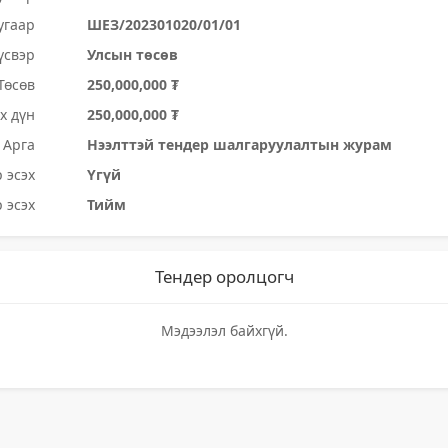
угаар
ШЕЗ/202301020/01/01
үсвэр
Улсын төсөв
Төсөв
250,000,000 ₮
х дүн
250,000,000 ₮
Арга
Нээлттэй тендер шалгаруулалтын журам
 эсэх
Үгүй
 эсэх
Тийм
Тендер оролцогч
Мэдээлэл байхгүй.