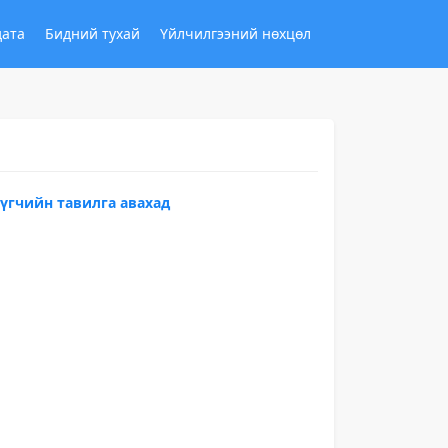
дата
Бидний тухай
Үйлчилгээний нөхцөл
үгчийн тавилга авахад