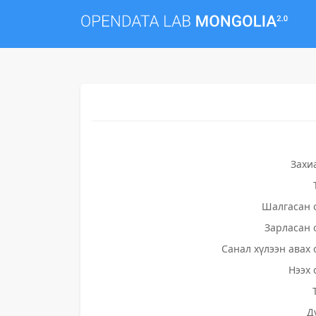
Захи
Шалгасан 
Зарласан 
Санал хүлээн авах 
Нээх 
Д