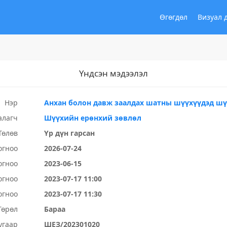
Өгөгдөл
Визуал 
Үндсэн мэдээлэл
Нэр
Анхан болон давж заалдах шатны шүүхүүдэд шү
алагч
Шүүхийн ерөнхий зөвлөл
Төлөв
Үр дүн гарсан
огноо
2026-07-24
огноо
2023-06-15
огноо
2023-07-17 11:00
огноо
2023-07-17 11:30
Төрөл
Бараа
угаар
ШЕЗ/202301020