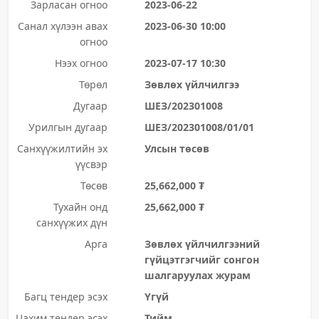
Зарласан огноо
2023-06-22
Санал хүлээн авах
2023-06-30 10:00
огноо
Нээх огноо
2023-07-17 10:30
Төрөл
Зөвлөх үйлчилгээ
Дугаар
ШЕЗ/202301008
Урилгын дугаар
ШЕЗ/202301008/01/01
Санхүүжилтийн эх
Улсын төсөв
үүсвэр
Төсөв
25,662,000 ₮
Тухайн онд
25,662,000 ₮
санхүүжих дүн
Арга
Зөвлөх үйлчилгээний
гүйцэтгэгчийг сонгон
шалгаруулах журам
Багц тендер эсэх
Үгүй
Цахим тендер эсэх
Тийм