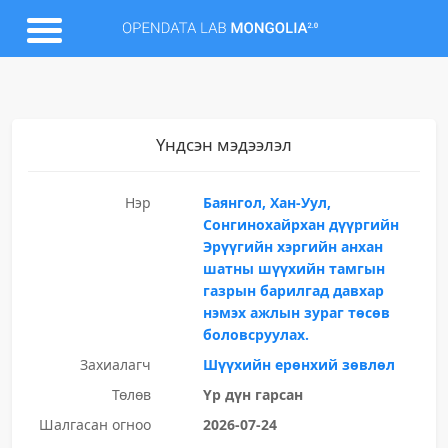
Үндсэн мэдээлэл
Нэр
Баянгол, Хан-Уул,
Сонгинохайрхан дүүргийн
Эрүүгийн хэргийн анхан
шатны шүүхийн тамгын
газрын барилгад давхар
нэмэх ажлын зураг төсөв
боловсруулах.
Захиалагч
Шүүхийн ерөнхий зөвлөл
Төлөв
Үр дүн гарсан
Шалгасан огноо
2026-07-24