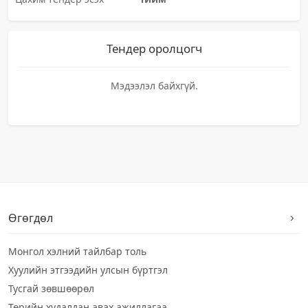
Тендер оролцогч
Мэдээлэл байхгүй.
Өгөгдөл
Монгол хэлний тайлбар толь
Хуулийн этгээдийн улсын бүртгэл
Тусгай зөвшөөрөл
Төрийн худалдан авах ажиллагаа