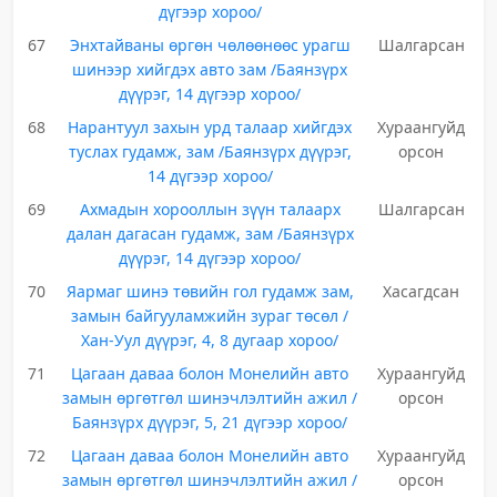
дүгээр хороо/
67
Энхтайваны өргөн чөлөөнөөс урагш
Шалгарсан
шинээр хийгдэх авто зам /Баянзүрх
дүүрэг, 14 дүгээр хороо/
68
Нарантуул захын урд талаар хийгдэх
Хураангуйд
туслах гудамж, зам /Баянзүрх дүүрэг,
орсон
14 дүгээр хороо/
69
Ахмадын хорооллын зүүн талаарх
Шалгарсан
далан дагасан гудамж, зам /Баянзүрх
дүүрэг, 14 дүгээр хороо/
70
Яармаг шинэ төвийн гол гудамж зам,
Хасагдсан
замын байгууламжийн зураг төсөл /
Хан-Уул дүүрэг, 4, 8 дугаар хороо/
71
Цагаан даваа болон Монелийн авто
Хураангуйд
замын өргөтгөл шинэчлэлтийн ажил /
орсон
Баянзүрх дүүрэг, 5, 21 дүгээр хороо/
72
Цагаан даваа болон Монелийн авто
Хураангуйд
замын өргөтгөл шинэчлэлтийн ажил /
орсон