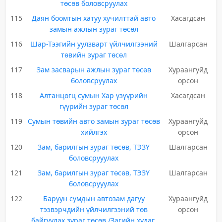
төсөв боловсруулах
115
Даян боомтын хатуу хучилттай авто
Хасагдсан
замын ажлын зураг төсөл
116
Шар-Тээгийн уулзварт үйлчилгээний
Шалгарсан
төвийн зураг төсөл
117
Зам засварын ажлын зураг төсөв
Хураангуйд
боловсруулах
орсон
118
Алтанцөгц сумын Хар үзүүрийн
Хасагдсан
гүүрийн зураг төсөл
119
Сумын төвийн авто замын зураг төсөв
Хураангуйд
хийлгэх
орсон
120
Зам, барилгын зураг төсөв, ТЭЗҮ
Шалгарсан
боловсрууулах
121
Зам, барилгын зураг төсөв, ТЭЗҮ
Шалгарсан
боловсрууулах
122
Баруун сумдын автозам дагуу
Хураангуйд
тээвэрчдийн үйлчилгээний төв
орсон
байгуулах зураг төсөв /Загийн худаг,