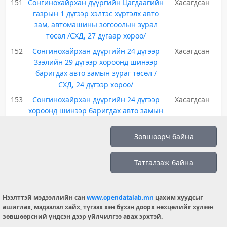
151
Сонгинохайрхан дүүргийн Цагдаагийн
Хасагдсан
газрын 1 дүгээр хэлтэс хүртэлх авто
зам, автомашины зогсоолын зурал
төсөл /СХД, 27 дугаар хороо/
152
Сонгинохайрхан дүүргийн 24 дүгээр
Хасагдсан
Зээлийн 29 дүгээр хороонд шинээр
баригдах авто замын зураг төсөл /
СХД, 24 дүгээр хороо/
153
Сонгинохайрхан дүүргийн 24 дүгээр
Хасагдсан
хороонд шинээр баригдах авто замын
зураг төсөл /СХД, 24 дүгээр хороо/
Зөвшөөрч байна
154
Сонгинохайрхан дүүргийн 26 хорооны
Хасагдсан
авто замаас 152 дугаар сургууль
хүртэлх авто замын зураг төсөл /СХД,
Татгалзаж байна
26 дугаар хороо/
155
Дарь эхийн төв замаас 2-р хороо
Хасагдсан
хүрэх авто замын зураг төсөл /БЗД, 2
Нээлттэй мэдээллийн сан
www.opendatalab.mn
цахим хуудсыг
ашиглах, мэдээлэл хайх, түгээх хэн бүхэн доорх нөхцөлийг хүлээн
дугаар хороо/
зөвшөөрсний үндсэн дээр үйлчилгээ авах эрхтэй.
156
Дарь эхийн төв буудлаас 45-р
Хасагдсан