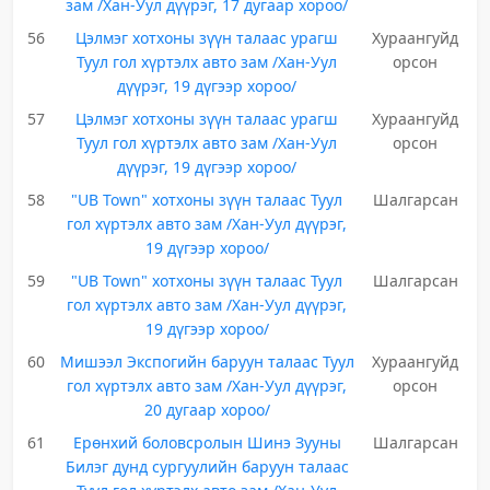
зам /Хан-Уул дүүрэг, 17 дугаар хороо/
56
Цэлмэг хотхоны зүүн талаас урагш
Хураангуйд
Туул гол хүртэлх авто зам /Хан-Уул
орсон
дүүрэг, 19 дүгээр хороо/
57
Цэлмэг хотхоны зүүн талаас урагш
Хураангуйд
Туул гол хүртэлх авто зам /Хан-Уул
орсон
дүүрэг, 19 дүгээр хороо/
58
"UB Town" хотхоны зүүн талаас Туул
Шалгарсан
гол хүртэлх авто зам /Хан-Уул дүүрэг,
19 дүгээр хороо/
59
"UB Town" хотхоны зүүн талаас Туул
Шалгарсан
гол хүртэлх авто зам /Хан-Уул дүүрэг,
19 дүгээр хороо/
60
Мишээл Экспогийн баруун талаас Туул
Хураангуйд
гол хүртэлх авто зам /Хан-Уул дүүрэг,
орсон
20 дугаар хороо/
61
Ерөнхий боловсролын Шинэ Зууны
Шалгарсан
Билэг дунд сургуулийн баруун талаас