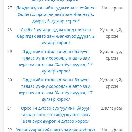
27
Дамдинсүрэнгийн гудамжнаас хойшоо
Шалгарсан
Сэлбэ гол дагасан авто зам /Баянзүрх
дүүрэг, 6 дугаар хороо/
28
Сэлбэ 5 дугаар гудамжинд шинээр
Хураангуйд
баригдах авто зам /Баянзүрх дүүрэг, 2
орсон
дугаар хороо/
29
Эрдэнийн төгөл хотхоны баруун
Хураангуйд
талаас Хүннү хорооллын авто зам
орсон
хүртэлх авто зам /Хан-Уул дүүрэг, 17
дугаар хороо/
30
Эрдэнийн төгөл хотхоны баруун
Хураангуйд
талаас Хүннү хорооллын авто зам
орсон
хүртэлх авто зам /Хан-Уул дүүрэг, 17
дугаар хороо/
31
Орос 14 дүгээр сургуулийн баруун
Шалгарсан
талаар шинээр хийгдэх авто зам /
Баянзүрх дүүрэг, 4 дүгээр хороо/
32
Улаанхуарангийн авто замаас хойшоо
Шалгарсан