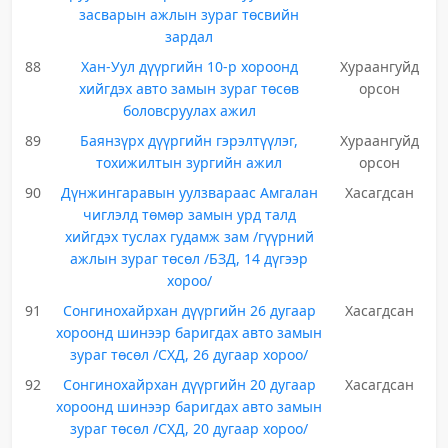
засварын ажлын зураг төсвийн
зардал
88
Хан-Уул дүүргийн 10-р хороонд
Хураангуйд
хийгдэх авто замын зураг төсөв
орсон
боловсруулах ажил
89
Баянзүрх дүүргийн гэрэлтүүлэг,
Хураангуйд
тохижилтын зургийн ажил
орсон
90
Дүнжингаравын уулзвараас Амгалан
Хасагдсан
чиглэлд төмөр замын урд талд
хийгдэх туслах гудамж зам /гүүрний
ажлын зураг төсөл /БЗД, 14 дүгээр
хороо/
91
Сонгинохайрхан дүүргийн 26 дугаар
Хасагдсан
хороонд шинээр баригдах авто замын
зураг төсөл /СХД, 26 дугаар хороо/
92
Сонгинохайрхан дүүргийн 20 дугаар
Хасагдсан
хороонд шинээр баригдах авто замын
зураг төсөл /СХД, 20 дугаар хороо/