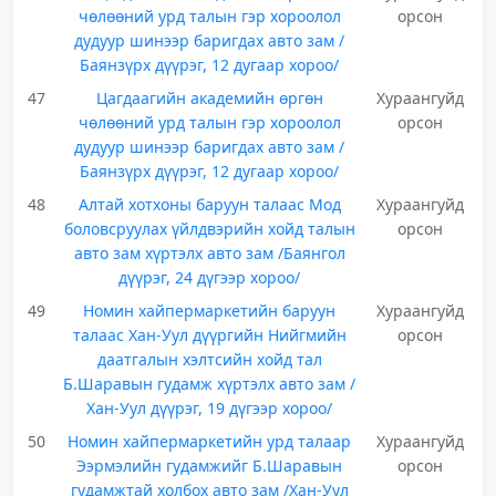
чөлөөний урд талын гэр хороолол
орсон
дудуур шинээр баригдах авто зам /
Баянзүрх дүүрэг, 12 дугаар хороо/
47
Цагдаагийн академийн өргөн
Хураангуйд
чөлөөний урд талын гэр хороолол
орсон
дудуур шинээр баригдах авто зам /
Баянзүрх дүүрэг, 12 дугаар хороо/
48
Алтай хотхоны баруун талаас Мод
Хураангуйд
боловсруулах үйлдвэрийн хойд талын
орсон
авто зам хүртэлх авто зам /Баянгол
дүүрэг, 24 дүгээр хороо/
49
Номин хайпермаркетийн баруун
Хураангуйд
талаас Хан-Уул дүүргийн Нийгмийн
орсон
даатгалын хэлтсийн хойд тал
Б.Шаравын гудамж хүртэлх авто зам /
Хан-Уул дүүрэг, 19 дүгээр хороо/
50
Номин хайпермаркетийн урд талаар
Хураангуйд
Ээрмэлийн гудамжийг Б.Шаравын
орсон
гудамжтай холбох авто зам /Хан-Уул