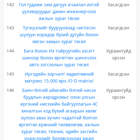
142
Гол гудамж зам дагуух ачаалал ихтэй
Хасагдсан
уулзваруудыг дахин инженерчлэх
ажлын зураг төсөл
143
Түгжрэлийг бууруулахад чиглэсэн
Хасагдсан
шулуун коридор бүхий дугуйн болон
явган замын зураг төсөл
144
Бага болон Их тойруугийн хэсэгт
Хураангуйд
шинээр болон өргөтгөн шинэчлэх
орсон
авто зогсоолын зураг төсөл
145
Иргэдийн зорчилт хөдөлгөөний
Хасагдсан
матрикс 15.000 өрх /O-D matrix/
146
Баян-Өлгий аймгийн Өлгий нисэх
Хураангуйд
буудлын аэродромыг олон улсын
орсон
иргэний нисэхийн байгууллагын 4С
хяналтын код бүхий агаарын хөлөг
хүлээн авах хүчин чадалтай болгон
өргөтгөх ерөнхий төлөвлөгөө, ажлын
зураг төсөл, техник, эдийн засгийн
үндэслэлийг боловсруулах ажил