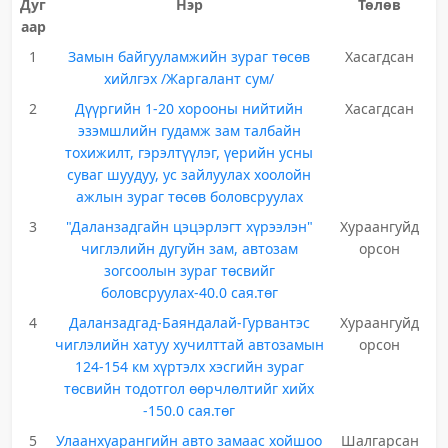
Дуг
Нэр
Төлөв
аар
1
Замын байгууламжийн зураг төсөв
Хасагдсан
хийлгэх /Жаргалант сум/
2
Дүүргийн 1-20 хорооны нийтийн
Хасагдсан
эзэмшлийн гудамж зам талбайн
тохижилт, гэрэлтүүлэг, үерийн усны
суваг шуудуу, ус зайлуулах хоолойн
ажлын зураг төсөв боловсруулах
3
"Даланзадгайн цэцэрлэгт хүрээлэн"
Хураангуйд
чиглэлийн дугуйн зам, автозам
орсон
зогсоолын зураг төсвийг
боловсруулах-40.0 сая.төг
4
Даланзадгад-Баяндалай-Гурвантэс
Хураангуйд
чиглэлийн хатуу хучилттай автозамын
орсон
124-154 км хүртэлх хэсгийн зураг
төсвийн тодотгол өөрчлөлтийг хийх
-150.0 сая.төг
5
Улаанхуарангийн авто замаас хойшоо
Шалгарсан