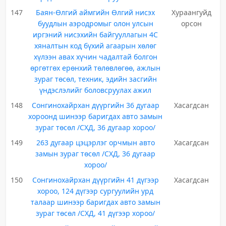
147
Баян-Өлгий аймгийн Өлгий нисэх
Хураангуйд
буудлын аэродромыг олон улсын
орсон
иргэний нисэхийн байгууллагын 4С
хяналтын код бүхий агаарын хөлөг
хүлээн авах хүчин чадалтай болгон
өргөтгөх ерөнхий төлөвлөгөө, ажлын
зураг төсөл, техник, эдийн засгийн
үндэслэлийг боловсруулах ажил
148
Сонгинохайрхан дүүргийн 36 дугаар
Хасагдсан
хороонд шинээр баригдах авто замын
зураг төсөл /СХД, 36 дугаар хороо/
149
263 дугаар цэцэрлэг орчмын авто
Хасагдсан
замын зураг төсөл /СХД, 36 дугаар
хороо/
150
Сонгинохайрхан дүүргийн 41 дүгээр
Хасагдсан
хороо, 124 дүгээр сургуулийн урд
талаар шинээр баригдах авто замын
зураг төсөл /СХД, 41 дүгээр хороо/