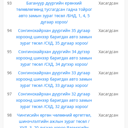
93
Багануур дүүргийн ерөнхий
Хасагдсан
төлөвлөгөөнд тусгагдсан гадна тойрог
авто замын зураг төсөл /БНД, 1, 4, 5
дугаар хороо/
94
Сонгинохайрхан дүүргийн 35 дугаар
Хасагдсан
хороонд шинээр баригдах авто замын
зураг төсөл /СХД, 35 дугаар хороо/
95
Сонгинохайрхан дүүргийн 34 дүгээр
Хасагдсан
хороонд шинээр баригдах авто замын
зураг төсөл /СХД, 34 дүгээр хороо/
96
Сонгинохайрхан дүүргийн 33 дугаар
Хасагдсан
хороонд шинээр баригдах авто замын
зураг төсөл /СХД, 33 дугаар хороо/
97
Сонгинохайрхан дүүргийн 32 дугаар
Хасагдсан
хороонд шинээр баригдах авто замын
зураг төсөл /СХД, 32 дугаар хороо/
98
Чингисийн өргөн чөлөөний өргөтгөл,
Хасагдсан
шинэчлэлтийн ажлын зураг төсөл /
ХУД, 3, 20 дугаар хороо Яармагийн