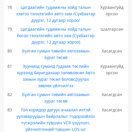
78
Цагдаагийн гудамжны хойд талын
Хураангуйд
хэвтээ тэнхлэгийн авто зам /Сүхбаатар
орсон
дүүрэг, 12 дугаар хороо/
79
Цагдаагийн гудамжны хойд талын
Шалгарсан
босоо тэнхлэгийн авто зам (Сүхбаатар
дүүрэг, 12 дугаар хороо)
80
Булган сумын төвийн автозамын
Хасагдсан
зураг төсөв
81
Зуунмод суманд Гудамж төслийн
Хураангуйд
хүрээнд баригдахаар төлөвлөсөн Авто
орсон
замын зураг төсөл боловсруулах
зөвлөх үйлчилгээ
82
Булган сумын төвийн автозамын
Хасагдсан
зураг төсөв
83
Гол коридор дагуух ачаалал ихтэй
Хасагдсан
уулзваруудын байрлалыг тодорхойлох
түгжрэлийн түвшин VСR үзүүлэлт,
үйлчилгээний түвшин LOS-ыг