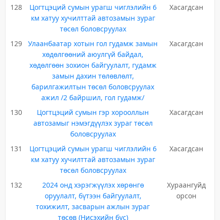
128
Цогтцэций сумын урагш чиглэлийн 6
Хасагдсан
км хатуу хучилттай автозамын зураг
төсөл боловсруулах
129
Улаанбаатар хотын гол гудамж замын
Хасагдсан
хөдөлгөөний аюулгүй байдал,
хөдөлгөөн зохион байгуулалт, гудамж
замын дахин төлөвлөлт,
барилгажилтын төсөл боловсруулах
ажил /2 байршил, гол гудамж/
130
Цогтцэций сумын гэр хорооллын
Хасагдсан
автозамыг нэмэгдүүлэх зураг төсөл
боловсруулах
131
Цогтцэций сумын урагш чиглэлийн 6
Хасагдсан
км хатуу хучилттай автозамын зураг
төсөл боловсруулах
132
2024 онд хэрэгжүүлэх хөрөнгө
Хураангуйд
оруулалт, бүтээн байгуулалт,
орсон
тохижилт, засварын ажлын зураг
төсөв (Нисэхийн бүс)