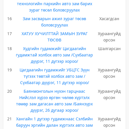
технологийн паркийн авто зам барих
зураг төсөл боловсруулах
16
Зам засварын ажил зураг төсөв
Хасагдсан
боловсруулах
17
ХАТУУ ХУЧИЛТТАЙ ЗАМЫН ЗУРАГ
Хураангуйд
ТӨСӨВ
орсон
18
Худгийн гудамжийг Цагдаагийн
Шалгарсан
гудамжтай холбох авто зам /Сүхбаатар
дүүрэг, 11 дүгээр хороо/
19
Цагдаагийн гудамжийг УБЦТС Зүүн
Хураангуйд
түгээх төвтэй холбох авто зам /
орсон
Сүхбаатар дүүрэг, 11 дүгээр хороо/
20
Баянмонголын нүхэн гарцнаас
Хураангуйд
Нийслэл хүрээ өргөн чөлөө хүртэлх
орсон
төмөр зам дагасан авто зам /Баянзүрх
дүүрэг, 26 дугаар хороо/
21
Хангайн 1 дүгээр гудамжнаас Сэлбийн
Хураангуйд
баруун эргийн далан хүртэлх авто зам
орсон