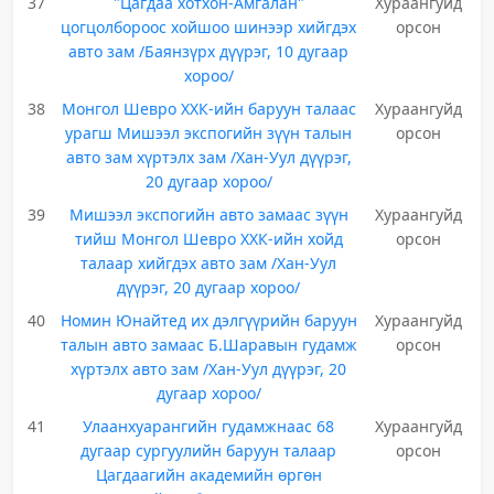
37
"Цагдаа хотхон-Амгалан"
Хураангуйд
цогцолбороос хойшоо шинээр хийгдэх
орсон
авто зам /Баянзүрх дүүрэг, 10 дугаар
хороо/
38
Монгол Шевро ХХК-ийн баруун талаас
Хураангуйд
урагш Мишээл экспогийн зүүн талын
орсон
авто зам хүртэлх зам /Хан-Уул дүүрэг,
20 дугаар хороо/
39
Мишээл экспогийн авто замаас зүүн
Хураангуйд
тийш Монгол Шевро ХХК-ийн хойд
орсон
талаар хийгдэх авто зам /Хан-Уул
дүүрэг, 20 дугаар хороо/
40
Номин Юнайтед их дэлгүүрийн баруун
Хураангуйд
талын авто замаас Б.Шаравын гудамж
орсон
хүртэлх авто зам /Хан-Уул дүүрэг, 20
дугаар хороо/
41
Улаанхуарангийн гудамжнаас 68
Хураангуйд
дугаар сургуулийн баруун талаар
орсон
Цагдаагийн академийн өргөн