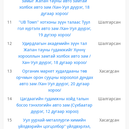
замыг Жапан тауны авто замтай
холбох авто зам /Хан-Уул дүүрэг, 18
дугаар хороо/
11
"UB Town" хотхоны зүүн талаас Туул
Шалгарсан
гол хүртэлх авто зам /Хан-Уул дүүрэг,
19 дүгээр хороо/
12
Удирдлагын академийн зүүн тал
Шалгарсан
Жапан тауны гудамжийг Хүннү
хорооллын замтай холбох авто зам /
Хан-Уул дүүрэг, 18 дугаар хороо/
13
Органик маркет худалдааны төв
Хасагдсан
орчмын орон сууцны хороолол дундах
авто зам /Хан-Уул дүүрэг, 20 дугаар
хороо/
14
Цагдаагийн гудамжны хойд талын
Шалгарсан
босоо тэнхлэгийн авто зам (Сүхбаатар
дүүрэг, 12 дугаар хороо)
15
Уул уурхай-металлурги-химийн
Хасагдсан
үйлдвэрийн цогцолбор” үйлдвэрлэл,