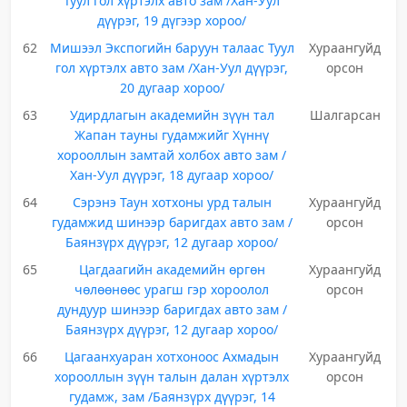
Туул гол хүртэлх авто зам /Хан-Уул
дүүрэг, 19 дүгээр хороо/
62
Мишээл Экспогийн баруун талаас Туул
Хураангуйд
гол хүртэлх авто зам /Хан-Уул дүүрэг,
орсон
20 дугаар хороо/
63
Удирдлагын академийн зүүн тал
Шалгарсан
Жапан тауны гудамжийг Хүннү
хорооллын замтай холбох авто зам /
Хан-Уул дүүрэг, 18 дугаар хороо/
64
Сэрэнэ Таун хотхоны урд талын
Хураангуйд
гудамжид шинээр баригдах авто зам /
орсон
Баянзүрх дүүрэг, 12 дугаар хороо/
65
Цагдаагийн академийн өргөн
Хураангуйд
чөлөөнөөс урагш гэр хороолол
орсон
дундуур шинээр баригдах авто зам /
Баянзүрх дүүрэг, 12 дугаар хороо/
66
Цагаанхуаран хотхоноос Ахмадын
Хураангуйд
хорооллын зүүн талын далан хүртэлх
орсон
гудамж, зам /Баянзүрх дүүрэг, 14