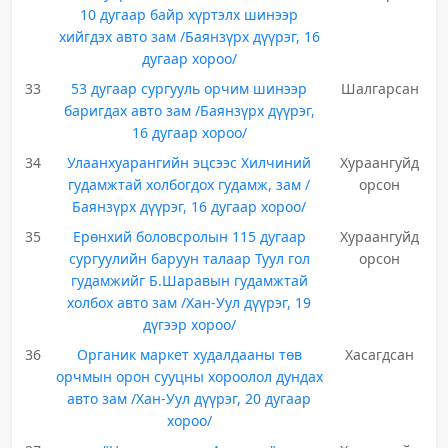
10 дугаар байр хүртэлх шинээр
хийгдэх авто зам /Баянзүрх дүүрэг, 16
дугаар хороо/
33
53 дугаар сургууль орчим шинээр
Шалгарсан
баригдах авто зам /Баянзүрх дүүрэг,
16 дугаар хороо/
34
Улаанхуарангийн эцсээс Хилчиний
Хураангуйд
гудамжтай холбогдох гудамж, зам /
орсон
Баянзүрх дүүрэг, 16 дугаар хороо/
35
Ерөнхий боловсролын 115 дугаар
Хураангуйд
сургуулийн баруун талаар Туул гол
орсон
гудамжийг Б.Шаравын гудамжтай
холбох авто зам /Хан-Уул дүүрэг, 19
дүгээр хороо/
36
Органик маркет худалдааны төв
Хасагдсан
орчмын орон сууцны хороолол дундах
авто зам /Хан-Уул дүүрэг, 20 дугаар
хороо/