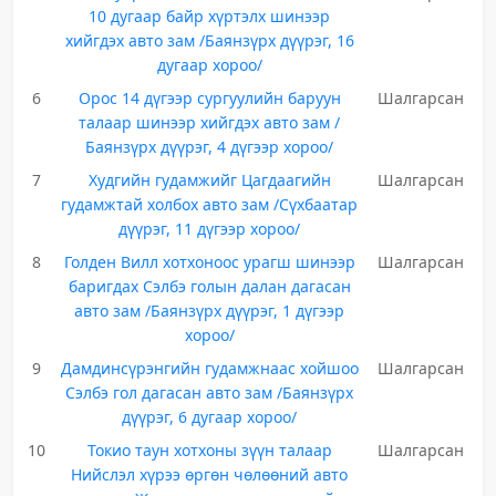
10 дугаар байр хүртэлх шинээр
хийгдэх авто зам /Баянзүрх дүүрэг, 16
дугаар хороо/
6
Орос 14 дүгээр сургуулийн баруун
Шалгарсан
талаар шинээр хийгдэх авто зам /
Баянзүрх дүүрэг, 4 дүгээр хороо/
7
Худгийн гудамжийг Цагдаагийн
Шалгарсан
гудамжтай холбох авто зам /Сүхбаатар
дүүрэг, 11 дүгээр хороо/
8
Голден Вилл хотхоноос урагш шинээр
Шалгарсан
баригдах Сэлбэ голын далан дагасан
авто зам /Баянзүрх дүүрэг, 1 дүгээр
хороо/
9
Дамдинсүрэнгийн гудамжнаас хойшоо
Шалгарсан
Сэлбэ гол дагасан авто зам /Баянзүрх
дүүрэг, 6 дугаар хороо/
10
Токио таун хотхоны зүүн талаар
Шалгарсан
Нийслэл хүрээ өргөн чөлөөний авто