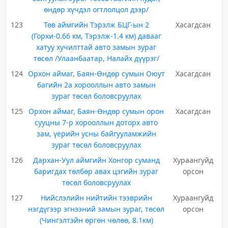
өндөр хүчдэл огтлолцол дээр/
123
Төв аймгийн Тэрэлж БЦГ-ын 2
Хасагдсан
(Горхи-0.66 км, Тэрэлж-1.4 км) давааг
хатуу хучилттай авто замын зураг
төсөл /Улаанбаатар, Налайх дүүрэг/
124
Орхон аймаг, Баян-Өндөр сумын Оюут
Хасагдсан
багийн 2а хорооллын авто замын
зураг төсөл боловсруулах
125
Орхон аймаг, Баян-Өндөр сумын орон
Хасагдсан
сууцны 7-р хорооллын доторх авто
зам, үерийн усны байгууламжийн
зураг төсөл боловсруулах
126
Дархан-Уул аймгийн Хонгор суманд
Хураангуйд
баригдах төлбөр авах цэгийн зураг
орсон
төсөл боловсруулах
127
Нийслэлийн нийтийн тээврийн
Хураангуйд
нэгдүгээр эгнээний замын зураг, төсөл
орсон
(Чингэлтэйн өргөн чөлөө, 8.1км)