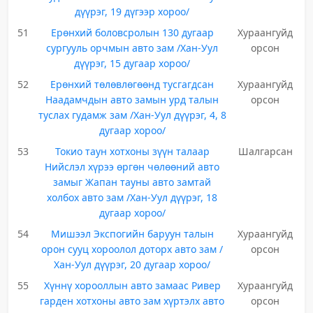
дүүрэг, 19 дүгээр хороо/
51
Ерөнхий боловсролын 130 дугаар
Хураангуйд
сургууль орчмын авто зам /Хан-Уул
орсон
дүүрэг, 15 дугаар хороо/
52
Ерөнхий төлөвлөгөөнд тусгагдсан
Хураангуйд
Наадамчдын авто замын урд талын
орсон
туслах гудамж зам /Хан-Уул дүүрэг, 4, 8
дугаар хороо/
53
Токио таун хотхоны зүүн талаар
Шалгарсан
Нийслэл хүрээ өргөн чөлөөний авто
замыг Жапан тауны авто замтай
холбох авто зам /Хан-Уул дүүрэг, 18
дугаар хороо/
54
Мишээл Экспогийн баруун талын
Хураангуйд
орон сууц хороолол доторх авто зам /
орсон
Хан-Уул дүүрэг, 20 дугаар хороо/
55
Хүннү хорооллын авто замаас Ривер
Хураангуйд
гарден хотхоны авто зам хүртэлх авто
орсон