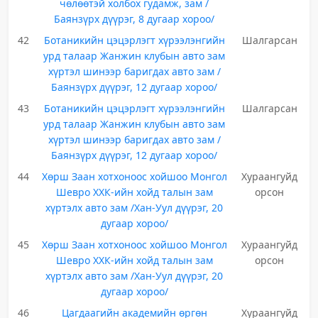
чөлөөтэй холбох гудамж, зам /
Баянзүрх дүүрэг, 8 дугаар хороо/
42
Ботаникийн цэцэрлэгт хүрээлэнгийн
Шалгарсан
урд талаар Жанжин клубын авто зам
хүртэл шинээр баригдах авто зам /
Баянзүрх дүүрэг, 12 дугаар хороо/
43
Ботаникийн цэцэрлэгт хүрээлэнгийн
Шалгарсан
урд талаар Жанжин клубын авто зам
хүртэл шинээр баригдах авто зам /
Баянзүрх дүүрэг, 12 дугаар хороо/
44
Хөрш Заан хотхоноос хойшоо Монгол
Хураангуйд
Шевро ХХК-ийн хойд талын зам
орсон
хүртэлх авто зам /Хан-Уул дүүрэг, 20
дугаар хороо/
45
Хөрш Заан хотхоноос хойшоо Монгол
Хураангуйд
Шевро ХХК-ийн хойд талын зам
орсон
хүртэлх авто зам /Хан-Уул дүүрэг, 20
дугаар хороо/
46
Цагдаагийн академийн өргөн
Хураангуйд