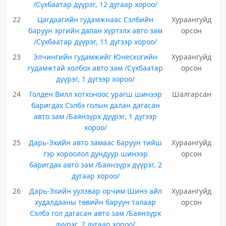
/Сүхбаатар дүүрэг, 12 дугаар хороо/
22
Цагдаагийн гудамжнаас Сэлбийн
Хураангуйд
баруун эргийн далан хүртэлх авто зам
орсон
/Сүхбаатар дүүрэг, 11 дүгээр хороо/
23
Элчингийн гудамжийг Юнескогийн
Хураангуйд
гудамжтай холбох авто зам /Сүхбаатар
орсон
дүүрэг, 1 дүгээр хороо/
24
Голден Вилл хотхоноос урагш шинээр
Шалгарсан
баригдах Сэлбэ голын далан дагасан
авто зам /Баянзүрх дүүрэг, 1 дүгээр
хороо/
25
Дарь-Эхийн авто замаас баруун тийш
Хураангуйд
гэр хороолол дундуур шинээр
орсон
баригдах авто зам /Баянзүрх дүүрэг, 2
дугаар хороо/
26
Дарь-Эхийн уулзвар орчим Шинэ айл
Хураангуйд
худалдааны төвийн баруун талаар
орсон
Сэлбэ гол дагасан авто зам /Баянзүрх
дүүрэг, 2 дугаар хороо/