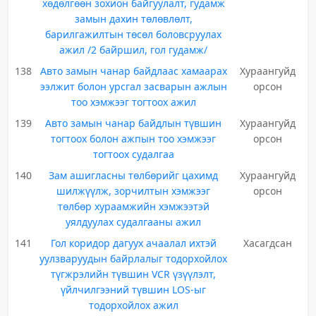
хөдөлгөөн зохион байгуулалт, гудамж
замын дахин төлөвлөлт,
барилгажилтын төсөл боловсруулах
ажил /2 байршил, гол гудамж/
138
Авто замын чанар байдлаас хамаарах
Хураангуйд
ээлжит болон урсгал засварын ажлын
орсон
тоо хэмжээг тогтоох ажил
139
Авто замын чанар байдлын түвшин
Хураангуйд
тогтоох болон ажпын тоо хэмжээг
орсон
тогтоох судалгаа
140
Зам ашигласны төлбөрийг цахимд
Хураангуйд
шилжүүлж, зорчилтын хэмжээг
орсон
төлбөр хураамжийн хэмжээтэй
уялдуулах судалгааны ажил
141
Гол коридор дагуух ачаалал ихтэй
Хасагдсан
уулзваруудын байрлалыг тодорхойлох
түгжрэлийн түвшин VСR үзүүлэлт,
үйлчилгээний түвшин LOS-ыг
тодорхойлох ажил