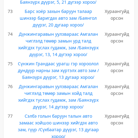
Баянзүрх дүүрэг, 5, 21 дүгээр хороо/
73
Барс хоёр захын баруун талаар
Хураангуйд
шинээр баригдах авто зам /Баянгол
орсон
дүүрэг, 20 дугаар хороо/
74
Дүнжингаравын уулзвараас Амгалан
Хураангуйд
чиглэлд төмөр замын урд талд
орсон
хийгдэх туслах гудамж, зам /Баянзүрх
дүүрэг, 13, 14 дүгээр хороо/
75
Сүнжин Грандаас урагш гэр хороолол
Хураангуйд
дундуур нарны зам хүртэлх авто зам /
орсон
Баянзүрх дүүрэг, 13 дугаар хороо/
76
Дүнжингаравын уулзвараас Амгалан
Хураангуйд
чиглэлд төмөр замын хойд талд
орсон
хийгдэх туслах гудамж, зам /Баянзүрх
дүүрэг, 14 дүгээр хороо/
77
Сэлбэ голын баруун талын авто
Хураангуйд
замаас хойшоо шинээр хийгдэх авто
орсон
зам, гүүр /Сүхбаатар дүүрэг, 13 дугаар
хороо/