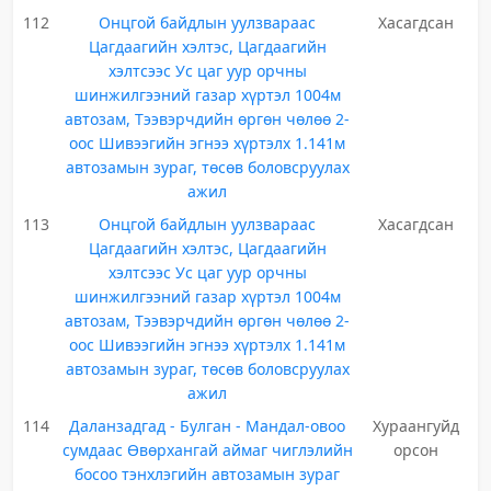
112
Онцгой байдлын уулзвараас
Хасагдсан
Цагдаагийн хэлтэс, Цагдаагийн
хэлтсээс Ус цаг уур орчны
шинжилгээний газар хүртэл 1004м
автозам, Тээвэрчдийн өргөн чөлөө 2-
оос Шивээгийн эгнээ хүртэлх 1.141м
автозамын зураг, төсөв боловсруулах
ажил
113
Онцгой байдлын уулзвараас
Хасагдсан
Цагдаагийн хэлтэс, Цагдаагийн
хэлтсээс Ус цаг уур орчны
шинжилгээний газар хүртэл 1004м
автозам, Тээвэрчдийн өргөн чөлөө 2-
оос Шивээгийн эгнээ хүртэлх 1.141м
автозамын зураг, төсөв боловсруулах
ажил
114
Даланзадгад - Булган - Мандал-овоо
Хураангуйд
сумдаас Өвөрхангай аймаг чиглэлийн
орсон
босоо тэнхлэгийн автозамын зураг