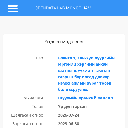
Үндсэн мэдээлэл
Нэр
Баянгол, Хан-Уул дүүргийн
Иргэний хэргийн анхан
шатны шүүхийн тамгын
газрын барилгад давхар
нэмэх ажлын зураг төсөв
боловсруулах.
Захиалагч
Шүүхийн ерөнхий зөвлөл
Төлөв
Үр дүн гарсан
Шалгасан огноо
2026-07-24
Зарласан огноо
2023-06-30