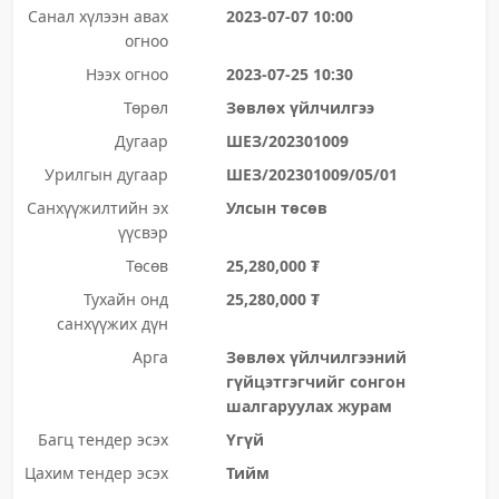
Санал хүлээн авах
2023-07-07 10:00
огноо
Нээх огноо
2023-07-25 10:30
Төрөл
Зөвлөх үйлчилгээ
Дугаар
ШЕЗ/202301009
Урилгын дугаар
ШЕЗ/202301009/05/01
Санхүүжилтийн эх
Улсын төсөв
үүсвэр
Төсөв
25,280,000 ₮
Тухайн онд
25,280,000 ₮
санхүүжих дүн
Арга
Зөвлөх үйлчилгээний
гүйцэтгэгчийг сонгон
шалгаруулах журам
Багц тендер эсэх
Үгүй
Цахим тендер эсэх
Тийм