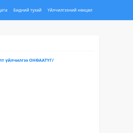
дата
Бидний тухай
Үйлчилгээний нөхцөл
лт үйлчилгээ ОНӨААТҮГ/