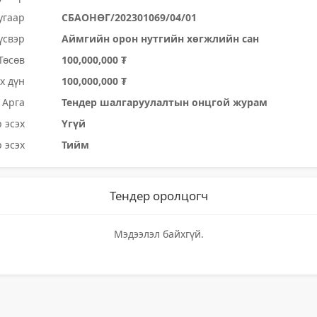
угаар
СБАОНӨГ/202301069/04/01
үсвэр
Аймгийн орон нутгийн хөгжлийн сан
Төсөв
100,000,000 ₮
х дүн
100,000,000 ₮
Арга
Тендер шалгаруулалтын онцгой журам
 эсэх
Үгүй
 эсэх
Тийм
Тендер оролцогч
Мэдээлэл байхгүй.