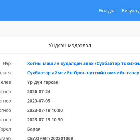
Өгөгдөл
Визуал 
Үндсэн мэдээлэл
Нэр
Хогны машин худалдан авах /Сүхбаатар тохижи
алагч
Сүхбаатар аймгийн Орон нутгийн өмчийн газар
Төлөв
Үр дүн гарсан
огноо
2026-07-24
огноо
2023-07-05
огноо
2023-07-19 10:00
огноо
2023-07-19 10:30
Төрөл
Бараа
угаар
СБАОНӨГ/202301069