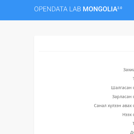
Захи
Шалгасан 
Зарласан 
Санал хүлээн авах 
Нээх 
Д