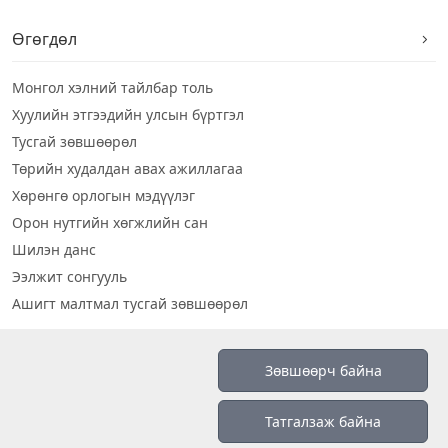
Өгөгдөл
Монгол хэлний тайлбар толь
Хуулийн этгээдийн улсын бүртгэл
Тусгай зөвшөөрөл
Төрийн худалдан авах ажиллагаа
Хөрөнгө орлогын мэдүүлэг
Орон нутгийн хөгжлийн сан
Шилэн данс
Ээлжит сонгууль
Ашигт малтмал тусгай зөвшөөрөл
Визуал дата
Зөвшөөрч байна
Шилэн данс 2019
Татгалзаж байна
Бидний тухай