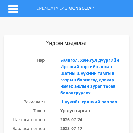
Үндсэн мэдээлэл
Нэр
Баянгол, Хан-Уул дүүргийн
Иргэний хэргийн анхан
шатны шүүхийн тамгын
газрын барилгад давхар
нэмэх ажлын зураг төсөв
боловсруулах.
Захиалагч
Шүүхийн ерөнхий зөвлөл
Төлөв
Үр дүн гарсан
Шалгасан огноо
2026-07-24
Зарласан огноо
2023-07-17