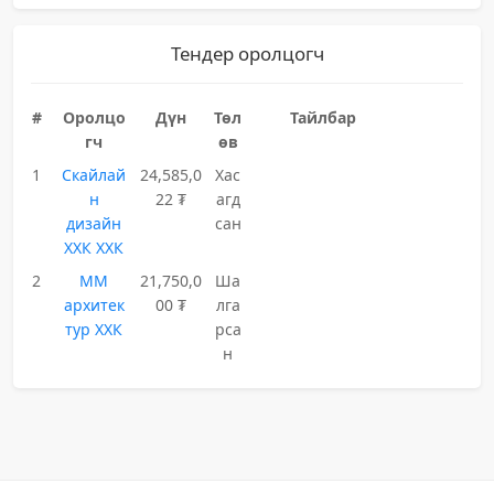
Тендер оролцогч
#
Оролцо
Дүн
Төл
Тайлбар
гч
өв
1
Скайлай
24,585,0
Хас
н
22 ₮
агд
дизайн
сан
ХХК ХХК
2
ММ
21,750,0
Ша
архитек
00 ₮
лга
тур ХХК
рса
н