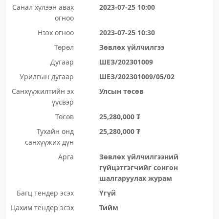
Санал хүлээн авах
2023-07-25 10:00
огноо
Нээх огноо
2023-07-25 10:30
Төрөл
Зөвлөх үйлчилгээ
Дугаар
ШЕЗ/202301009
Урилгын дугаар
ШЕЗ/202301009/05/02
Санхүүжилтийн эх
Улсын төсөв
үүсвэр
Төсөв
25,280,000 ₮
Тухайн онд
25,280,000 ₮
санхүүжих дүн
Арга
Зөвлөх үйлчилгээний
гүйцэтгэгчийг сонгон
шалгаруулах журам
Багц тендер эсэх
Үгүй
Цахим тендер эсэх
Тийм