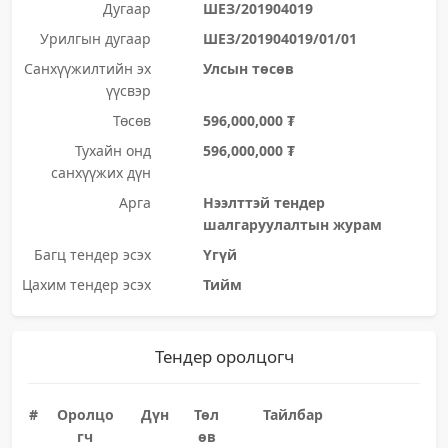
Дугаар
ШЕЗ/201904019
Урилгын дугаар
ШЕЗ/201904019/01/01
Санхүүжилтийн эх
Улсын төсөв
үүсвэр
Төсөв
596,000,000 ₮
Тухайн онд
596,000,000 ₮
санхүүжих дүн
Арга
Нээлттэй тендер
шалгаруулалтын журам
Багц тендер эсэх
Үгүй
Цахим тендер эсэх
Тийм
Тендер оролцогч
#
Оролцо
Дүн
Төл
Тайлбар
гч
өв