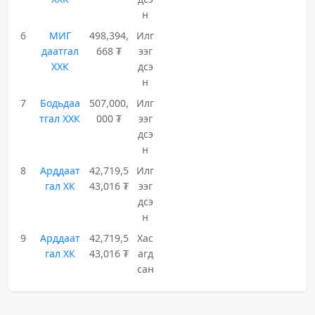
н
6
МИГ
498,394,
Илг
даатгал
668 ₮
ээг
ХХК
дсэ
н
7
Бодьдаа
507,000,
Илг
тгал ХХК
000 ₮
ээг
дсэ
н
8
Арддаат
42,719,5
Илг
гал ХК
43,016 ₮
ээг
дсэ
н
9
Арддаат
42,719,5
Хас
гал ХК
43,016 ₮
агд
сан