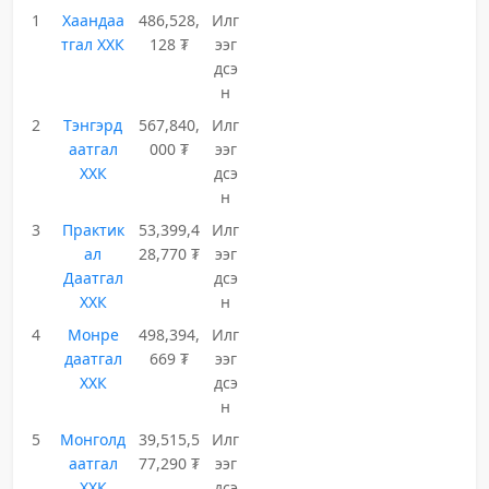
1
Хаандаа
486,528,
Илг
тгал ХХК
128 ₮
ээг
дсэ
н
2
Тэнгэрд
567,840,
Илг
аатгал
000 ₮
ээг
ХХК
дсэ
н
3
Практик
53,399,4
Илг
ал
28,770 ₮
ээг
Даатгал
дсэ
ХХК
н
4
Монре
498,394,
Илг
даатгал
669 ₮
ээг
ХХК
дсэ
н
5
Монголд
39,515,5
Илг
аатгал
77,290 ₮
ээг
ХХК
дсэ