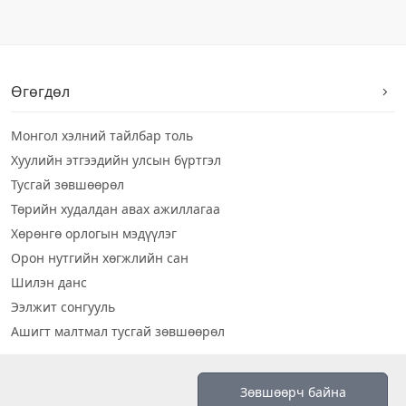
Өгөгдөл
Монгол хэлний тайлбар толь
Хуулийн этгээдийн улсын бүртгэл
Тусгай зөвшөөрөл
Төрийн худалдан авах ажиллагаа
Хөрөнгө орлогын мэдүүлэг
Орон нутгийн хөгжлийн сан
Шилэн данс
Ээлжит сонгууль
Ашигт малтмал тусгай зөвшөөрөл
Визуал дата
Зөвшөөрч байна