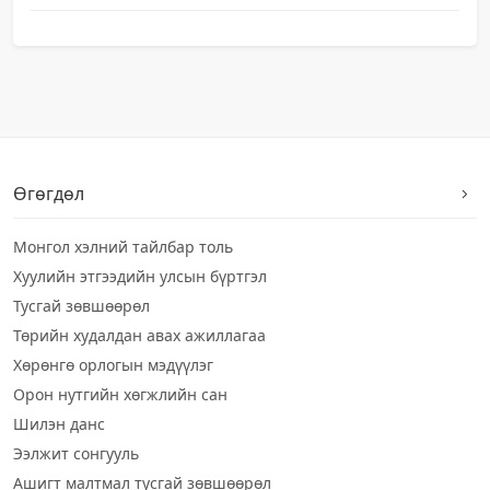
Өгөгдөл
Монгол хэлний тайлбар толь
Хуулийн этгээдийн улсын бүртгэл
Тусгай зөвшөөрөл
Төрийн худалдан авах ажиллагаа
Хөрөнгө орлогын мэдүүлэг
Орон нутгийн хөгжлийн сан
Шилэн данс
Ээлжит сонгууль
Ашигт малтмал тусгай зөвшөөрөл