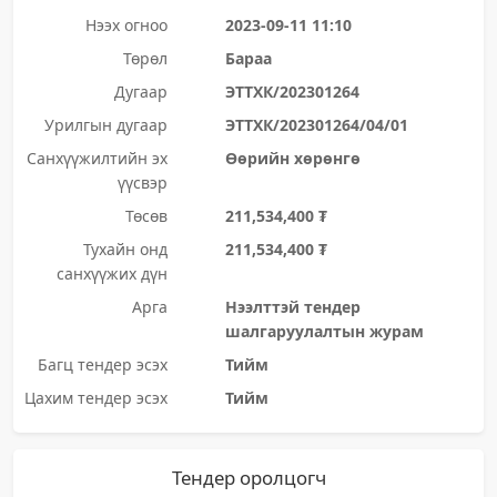
Нээх огноо
2023-09-11 11:10
Төрөл
Бараа
Дугаар
ЭТТХК/202301264
Урилгын дугаар
ЭТТХК/202301264/04/01
Санхүүжилтийн эх
Өөрийн хөрөнгө
үүсвэр
Төсөв
211,534,400 ₮
Тухайн онд
211,534,400 ₮
санхүүжих дүн
Арга
Нээлттэй тендер
шалгаруулалтын журам
Багц тендер эсэх
Тийм
Цахим тендер эсэх
Тийм
Тендер оролцогч