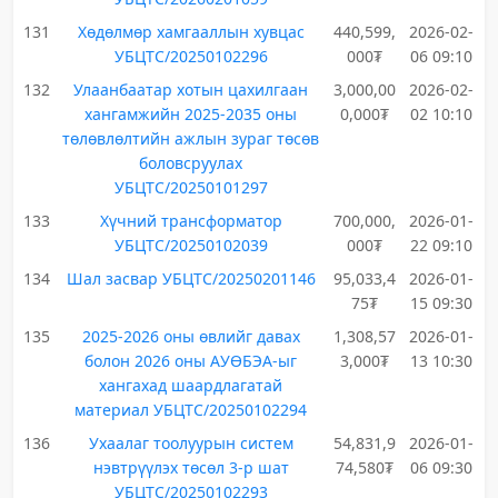
131
Хөдөлмөр хамгааллын хувцас
440,599,
2026-02-
УБЦТС/20250102296
000₮
06 09:10
132
Улаанбаатар хотын цахилгаан
3,000,00
2026-02-
хангамжийн 2025-2035 оны
0,000₮
02 10:10
төлөвлөлтийн ажлын зураг төсөв
боловсруулах
УБЦТС/20250101297
133
Хүчний трансформатор
700,000,
2026-01-
УБЦТС/20250102039
000₮
22 09:10
134
Шал засвар УБЦТС/20250201146
95,033,4
2026-01-
75₮
15 09:30
135
2025-2026 оны өвлийг давах
1,308,57
2026-01-
болон 2026 оны АУӨБЭА-ыг
3,000₮
13 10:30
хангахад шаардлагатай
материал УБЦТС/20250102294
136
Ухаалаг тоолуурын систем
54,831,9
2026-01-
нэвтрүүлэх төсөл 3-р шат
74,580₮
06 09:30
УБЦТС/20250102293