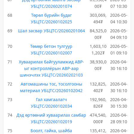
УБЦТС/20260201074
00₮
07 10:30
68
Төрөл бүрийн будаг
303,069,
2026-05-
УБЦТС/20260102025
494₮
04 10:30
69
Шал засвар УБЦТС/20260201064
84,525,0
2026-05-
00₮
04 09:10
70
Төмөр бетон тулгуур
1,603,10
2026-05-
УБЦТС/20260102007
1,202₮
01 09:10
71
Хуваарилах байгууламжид АВР-
38,930,0
2026-04-
ыг контроллёрын АВР-аар
00₮
30 16:10
шинэчлэх УБЦТС/20260202103
72
Автомашины тос, тосолгооны
132,825,
2026-04-
материал УБЦТС/20260102042
402₮
30 16:10
73
Гал хамгаалагч
192,960,
2026-04-
УБЦТС/20260102034
826₮
30 15:30
74
Дэд өртөөний хуваарилах самбар
474,540,
2026-04-
УБЦТС/20260102019
000₮
28 09:10
75
Боолт, гайка, шайба
135,412,
2026-04-