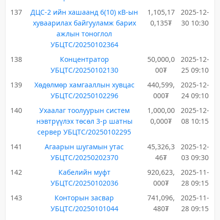
137
ДЦС-2 ийн хашаанд 6(10) кВ-ын
1,105,17
2025-12-
хуваарилах байгууламж барих
0,135₮
30 10:30
ажлын тоноглол
УБЦТС/20250102364
138
Концентратор
50,000,0
2025-12-
УБЦТС/20250102130
00₮
25 09:10
139
Хөдөлмөр хамгааллын хувцас
440,599,
2025-12-
УБЦТС/20250102296
000₮
24 09:10
140
Ухаалаг тоолуурын систем
1,000,00
2025-12-
нэвтрүүлэх төсөл 3-р шатны
0,000₮
08 10:15
сервер УБЦТС/20250102295
141
Агаарын шугамын утас
45,326,3
2025-12-
УБЦТС/20250202370
46₮
03 09:30
142
Кабелийн муфт
920,623,
2025-11-
УБЦТС/20250102036
000₮
28 09:15
143
Конторын засвар
741,096,
2025-11-
УБЦТС/20250101044
480₮
28 09:15