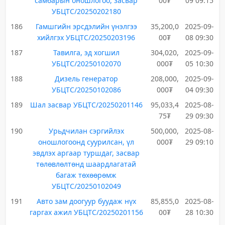
самбарын оношлогоо, засвар
00₮
09 09:15
УБЦТС/20250202180
186
Гамшгийн эрсдэлийн үнэлгээ
35,200,0
2025-09-
хийлгэх УБЦТС/20250203196
00₮
08 09:30
187
Тавилга, эд хогшил
304,020,
2025-09-
УБЦТС/20250102070
000₮
05 10:30
188
Дизель генератор
208,000,
2025-09-
УБЦТС/20250102086
000₮
04 09:30
189
Шал засвар УБЦТС/20250201146
95,033,4
2025-08-
75₮
29 09:30
190
Урьдчилан сэргийлэх
500,000,
2025-08-
оношлогоонд суурилсан, үл
000₮
29 09:10
эвдлэх аргаар туршдаг, засвар
төлөвлөлтөнд шаардлагатай
багаж төхөөрөмж
УБЦТС/20250102049
191
Авто зам доогуур буудаж нүх
85,855,0
2025-08-
гаргах ажил УБЦТС/20250201156
00₮
28 10:30