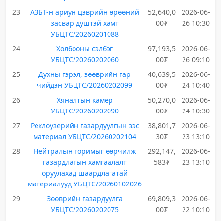
23
АЗБТ-н ариун цэврийн өрөөний
52,640,0
2026-06-
засвар душтэй хамт
00₮
26 10:30
УБЦТС/20260201088
24
Холбооны сэлбэг
97,193,5
2026-06-
УБЦТС/20260202060
00₮
26 09:10
25
Духны гэрэл, зөөврийн гар
40,639,5
2026-06-
чийдэн УБЦТС/20260202099
00₮
24 10:40
26
Хяналтын камер
50,270,0
2026-06-
УБЦТС/20260202090
00₮
24 10:30
27
Реклоузерийн газардуулгын зэс
38,801,7
2026-06-
материал УБЦТС/20260202104
30₮
23 13:10
28
Нейтралын горимыг өөрчилж
292,147,
2026-06-
газардлагын хамгаалалт
583₮
23 13:10
оруулахад шаардлагатай
материалууд УБЦТС/20260102026
29
Зөөврийн газардуулга
69,809,3
2026-06-
УБЦТС/20260202075
00₮
22 10:10