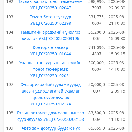
192
Таслах, залгах тоног төхөөрөмж
588,990,
2025-08-
УБЦТС/20250102047
790₮
22 09:30
193
Төмөр бетон тулгуур
331,775,
2025-08-
УБЦТС/20250102298
000₮
21 10:30
194
Гамшгийн эрсдэлийн үнэлгээ
35,200,0
2025-08-
хийлгэх УБЦТС/20250203196
00₮
15 09:30
195
Конторын засвар
741,096,
2025-08-
УБЦТС/20250101044
480₮
15 09:15
196
Ухаалаг тоолуурын системийн
500,000,
2025-08-
тоног төхөөрөмж
000₮
14 10:30
УБЦТС/20250102051
197
Хуваарилах байгууламжуудад
50,000,0
2025-08-
алсын удирдлагатай ухаалаг
00₮
12 09:15
цоож суурилуулах
УБЦТС/20250202174
198
Галын автомат дохиолол шинээр
83,600,0
2025-08-
суурилуулах УБЦТС/20250202158
00₮
11 10:10
199
Авто зам доогуур буудаж нүх
85,855,0
2025-08-