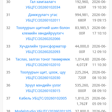
30
Гал хамгаалагч
192,960,
2026-06-
УБЦТС/20260102034
826₮
19 10:30
31
Дамжуулагч утас
994,981,
2026-06-
УБЦТС/20260102011
680₮
19 09:15
32
Тоолуурын щитний шин болон
83,985,5
2026-06-
клемийн хөндийрүүлэгч
00₮
17 10:10
УБЦТС/20260202066
33
Хүчдэлийн трансформатор
44,000,0
2026-06-
УБЦТС/20260202093
00₮
12 09:10
34
Таслах, залгах тоног төхөөрөмж
1,014,60
2026-06-
УБЦТС/20260102010
4,072₮
11 10:30
35
Тоолуурын щит, цоож, цүү
225,264,
2026-06-
УБЦТС/20260102030
720₮
08 10:30
36
Эрүүл мэндийн үзлэг
535,260,
2026-06-
УБЦТС/20260103015
000₮
08 09:10
37
Кабель УБЦТС/20260102005
1,810,25
2026-06-
1,762₮
05 09:10
38
Modelstudio УБЦТС/20260201105
37,800,0
2026-06-