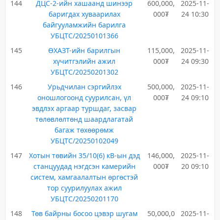
144
ДЦС-2-ийн хашаанд шинээр
600,000,
2025-11-
баригдах хуваарилах
000₮
24 10:30
байгууламжийн барилга
УБЦТС/20250101366
145
ӨХАЗТ-ийн барилгын
115,000,
2025-11-
хүчитгэлийн ажил
000₮
24 09:30
УБЦТС/20250201302
146
Урьдчилан сэргийлэх
500,000,
2025-11-
оношлогоонд суурилсан, үл
000₮
24 09:10
эвдлэх аргаар туршдаг, засвар
төлөвлөлтөнд шаардлагатай
багаж төхөөрөмж
УБЦТС/20250102049
147
Хотын төвийн 35/10(6) кВ-ын дэд
146,000,
2025-11-
станцуудад нэгдсэн камерийн
000₮
20 09:10
систем, хамгаалалтын өргөстэй
тор суурилуулах ажил
УБЦТС/20250201170
148
Төв байрны босоо цэвэр шугам
50,000,0
2025-11-