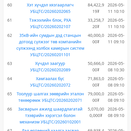
60
Хэт хүчдэл хязгаарлагч
84,422,9
2026-05-
УБЦТС/20260202065
19₮
11 10:10
61
Тэжээлийн блок, РХА
33,258,7
2026-05-
УБЦТС/20260202107
20₮
11 10:10
62
35кВ-ийн сумдын дэд станцын
40,000,0
2026-05-
дотоод сүлжээг төв компанийн
00₮
11 09:10
сүлжээнд холбох камерын систем
УБЦТС/20260201101
63
Хүчдэл заагуур
50,666,0
2026-05-
УБЦТС/20260202089
00₮
08 10:30
64
Хамгаалах бүс
71,863,0
2026-05-
УБЦТС/20260202072
00₮
08 09:10
65
Тоолуур шалгах зөөврийн эталон
79,000,0
2026-05-
төхөөрөмж УБЦТС/20260202071
00₮
08 09:10
66
Засварын ажилд шаардлагатай
5,070,00
2026-05-
тээврийн хэрэгсэл болон
0,000₮
08 09:10
механизм УБЦТС/20260102001
67
Дэд өртөөний хаалга засвар
69,938,4
2026-05-