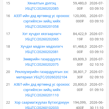
15
Хяналтын дэлгэц
59,480,0
2026-07-
УБЦТС/20260202085
00₮
03 09:10
16
АЗЗТ-ийн дэд өртөөнд ус орохоос
120,000,
2026-07-
сэргийлсэн хийц хийх
000₮
03 09:10
УБЦТС/20260201058
17
Хэт хүчдэл хязгаарлагч
84,422,9
2026-07-
УБЦТС/20260202065
19₮
03 09:10
18
Хүчдэл мэдрэн мэдээлэгч
61,468,0
2026-07-
УБЦТС/20260202081
00₮
03 09:10
19
Зөөврийн газардуулга
69,809,3
2026-07-
УБЦТС/20260202075
00₮
02 10:10
20
Реклоузерийн газардуулгын зэс
38,801,7
2026-07-
материал УБЦТС/20260202104
30₮
02 09:10
21
АЗБТ-ийн дэд өртөөнд ус орохоос
20,800,0
2026-07-
сэргийлсэн хийц хийх
00₮
01 09:10
УБЦТС/20260201110
22
Хор саармагжуулах бүтээгдэхүүн
194,099,
2026-06-
УБЦТС/20260102033
400₮
30 11:10