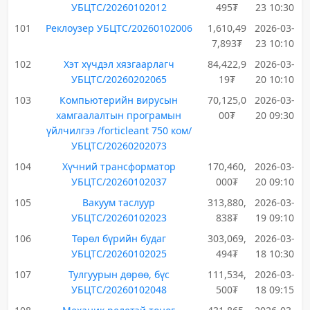
УБЦТС/20260102012
495₮
23 10:30
101
Реклоузер УБЦТС/20260102006
1,610,49
2026-03-
7,893₮
23 10:10
102
Хэт хүчдэл хязгаарлагч
84,422,9
2026-03-
УБЦТС/20260202065
19₮
20 10:10
103
Компьютерийн вирусын
70,125,0
2026-03-
хамгаалалтын програмын
00₮
20 09:30
үйлчилгээ /forticleant 750 ком/
УБЦТС/20260202073
104
Хүчний трансформатор
170,460,
2026-03-
УБЦТС/20260102037
000₮
20 09:10
105
Вакуум таслуур
313,880,
2026-03-
УБЦТС/20260102023
838₮
19 09:10
106
Төрөл бүрийн будаг
303,069,
2026-03-
УБЦТС/20260102025
494₮
18 10:30
107
Тулгуурын дөрөө, бүс
111,534,
2026-03-
УБЦТС/20260102048
500₮
18 09:15