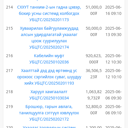
214
СХХҮТ танхим-2-ын гадна цэвэр,
51,000,0
2025-06-
бохир усны системд холбогдох
00₮
16 09:10
УБЦТС/20250201173
215
Хуваарилах байгууламжуудад
50,000,0
2025-06-
алсын удирдлагатай ухаалаг
00₮
13 09:30
цоож суурилуулах
УБЦТС/20250202174
216
Кабелийн муфт
920,623,
2025-06-
УБЦТС/20250102036
000₮
12 10:30
217
Хаалттай дэд дэд өртөөнд ус
36,506,5
2025-06-
орохоос сэргийлэх суваг, шуудуу
23₮
12 10:10
хийх УБЦТС/20250201193
218
Харуул хамгаалалт
1,063,82
2025-06-
УБЦТС/20250103034
9,732₮
06 09:30
219
Брошюр, гарын авлага,
52,800,0
2025-06-
танилцуулга сэтгүүл хэвлүүлэх
00₮
06 09:10
УБЦТС/20250202172
220
Ухаалаг тоолуурын систем
1,200,00
2025-06-