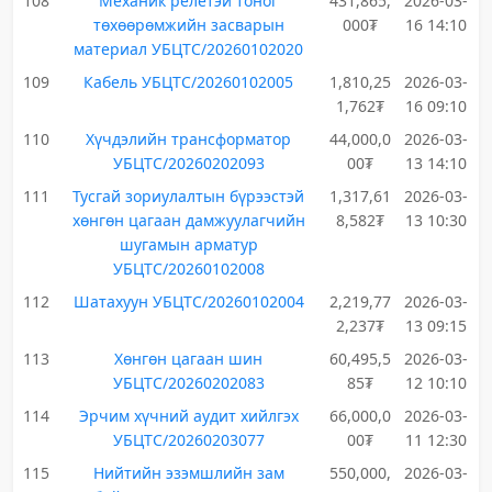
108
Механик релетэй тоног
431,865,
2026-03-
төхөөрөмжийн засварын
000₮
16 14:10
материал УБЦТС/20260102020
109
Кабель УБЦТС/20260102005
1,810,25
2026-03-
1,762₮
16 09:10
110
Хүчдэлийн трансформатор
44,000,0
2026-03-
УБЦТС/20260202093
00₮
13 14:10
111
Тусгай зориулалтын бүрээстэй
1,317,61
2026-03-
хөнгөн цагаан дамжуулагчийн
8,582₮
13 10:30
шугамын арматур
УБЦТС/20260102008
112
Шатахуун УБЦТС/20260102004
2,219,77
2026-03-
2,237₮
13 09:15
113
Хөнгөн цагаан шин
60,495,5
2026-03-
УБЦТС/20260202083
85₮
12 10:10
114
Эрчим хүчний аудит хийлгэх
66,000,0
2026-03-
УБЦТС/20260203077
00₮
11 12:30
115
Нийтийн эзэмшлийн зам
550,000,
2026-03-