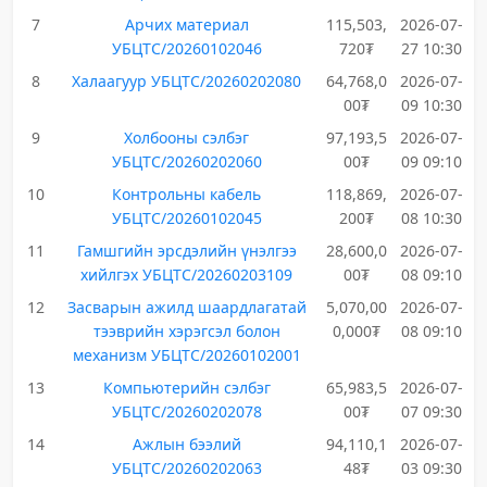
7
Арчих материал
115,503,
2026-07-
УБЦТС/20260102046
720₮
27 10:30
8
Халаагуур УБЦТС/20260202080
64,768,0
2026-07-
00₮
09 10:30
9
Холбооны сэлбэг
97,193,5
2026-07-
УБЦТС/20260202060
00₮
09 09:10
10
Контрольны кабель
118,869,
2026-07-
УБЦТС/20260102045
200₮
08 10:30
11
Гамшгийн эрсдэлийн үнэлгээ
28,600,0
2026-07-
хийлгэх УБЦТС/20260203109
00₮
08 09:10
12
Засварын ажилд шаардлагатай
5,070,00
2026-07-
тээврийн хэрэгсэл болон
0,000₮
08 09:10
механизм УБЦТС/20260102001
13
Компьютерийн сэлбэг
65,983,5
2026-07-
УБЦТС/20260202078
00₮
07 09:30
14
Ажлын бээлий
94,110,1
2026-07-
УБЦТС/20260202063
48₮
03 09:30