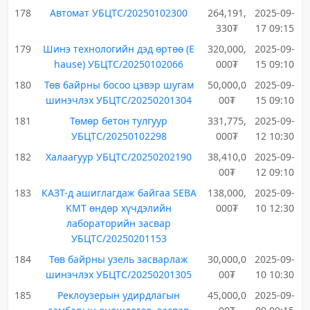
178
Автомат УБЦТС/20250102300
264,191,
2025-09-
330₮
17 09:15
179
Шинэ технологийн дэд өртөө (E
320,000,
2025-09-
hause) УБЦТС/20250102066
000₮
15 09:10
180
Төв байрны босоо цэвэр шугам
50,000,0
2025-09-
шинэчлэх УБЦТС/20250201304
00₮
15 09:10
181
Төмөр бетон тулгуур
331,775,
2025-09-
УБЦТС/20250102298
000₮
12 10:30
182
Халаагуур УБЦТС/20250202190
38,410,0
2025-09-
00₮
12 09:10
183
КАЗТ-д ашиглагдаж байгаа SEBA
138,000,
2025-09-
KMT өндөр хүчдэлийн
000₮
10 12:30
лабораторийн засвар
УБЦТС/20250201153
184
Төв байрны узель засварлаж
30,000,0
2025-09-
шинэчлэх УБЦТС/20250201305
00₮
10 10:30
185
Реклоузерын удирдлагын
45,000,0
2025-09-