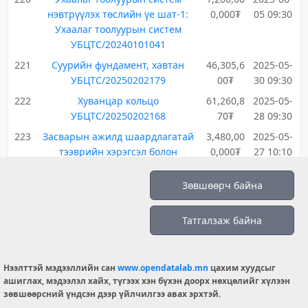
нэвтрүүлэх төслийн үе шат-1:
0,000₮
05 09:30
Ухаалаг тоолуурын систем
УБЦТС/20240101041
221
Суурийн фундамент, хавтан
46,305,6
2025-05-
УБЦТС/20250202179
00₮
30 09:30
222
Хуванцар кольцо
61,260,8
2025-05-
УБЦТС/20250202168
70₮
28 09:30
223
Засварын ажилд шаардлагатай
3,480,00
2025-05-
тээврийн хэрэгсэл болон
0,000₮
27 10:10
механизм УБЦТС/20250102018
Зөвшөөрч байна
224
Аюулгүй ажиллагааны плакат
39,798,0
2025-05-
УБЦТС/20250202189
50₮
26 09:10
Татгалзаж байна
225
Төмөр бетон тулгуур
786,428,
2025-05-
УБЦТС/20250102040
400₮
23 10:30
226
Хөдөлмөрийн эрүүл мэндийн
28,947,3
2025-05-
Нээлттэй мэдээллийн сан
www.opendatalab.mn
цахим хуудсыг
эрсдэлийн үнэлгээ хийлгэх
58₮
23 10:30
ашиглах, мэдээлэл хайх, түгээх хэн бүхэн доорх нөхцөлийг хүлээн
УБЦТС/20250203202
зөвшөөрсний үндсэн дээр үйлчилгээ авах эрхтэй.