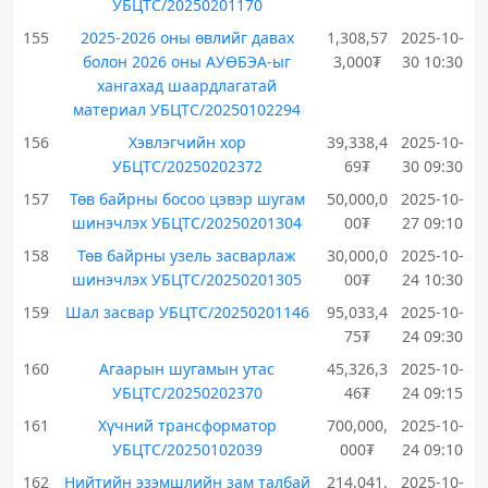
УБЦТС/20250201170
155
2025-2026 оны өвлийг давах
1,308,57
2025-10-
болон 2026 оны АУӨБЭА-ыг
3,000₮
30 10:30
хангахад шаардлагатай
материал УБЦТС/20250102294
156
Хэвлэгчийн хор
39,338,4
2025-10-
УБЦТС/20250202372
69₮
30 09:30
157
Төв байрны босоо цэвэр шугам
50,000,0
2025-10-
шинэчлэх УБЦТС/20250201304
00₮
27 09:10
158
Төв байрны узель засварлаж
30,000,0
2025-10-
шинэчлэх УБЦТС/20250201305
00₮
24 10:30
159
Шал засвар УБЦТС/20250201146
95,033,4
2025-10-
75₮
24 09:30
160
Агаарын шугамын утас
45,326,3
2025-10-
УБЦТС/20250202370
46₮
24 09:15
161
Хүчний трансформатор
700,000,
2025-10-
УБЦТС/20250102039
000₮
24 09:10
162
Нийтийн эзэмшлийн зам талбай
214,041,
2025-10-