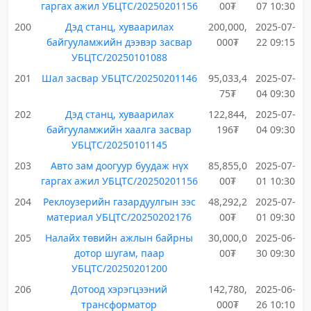
гаргах ажил УБЦТС/20250201156
00₮
07 10:30
200
Дэд станц, хуваарилах
200,000,
2025-07-
байгууламжийн дээвэр засвар
000₮
22 09:15
УБЦТС/20250101088
201
Шал засвар УБЦТС/20250201146
95,033,4
2025-07-
75₮
04 09:30
202
Дэд станц, хуваарилах
122,844,
2025-07-
байгууламжийн хаалга засвар
196₮
04 09:30
УБЦТС/20250101145
203
Авто зам доогуур буудаж нүх
85,855,0
2025-07-
гаргах ажил УБЦТС/20250201156
00₮
01 10:30
204
Реклоузерийн газардуулгын зэс
48,292,2
2025-07-
материал УБЦТС/20250202176
00₮
01 09:30
205
Налайх төвийн ажлын байрны
30,000,0
2025-06-
дотор шугам, паар
00₮
30 09:30
УБЦТС/20250201200
206
Дотоод хэрэгцээний
142,780,
2025-06-
трансформатор
000₮
26 10:10