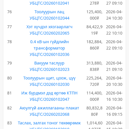
УБЦТС/20260102041
278₮
27 09:10
76
Тоолуурын лац
125,400,
2026-04-
УБЦТС/20260102044
000₮
24 10:30
77
Хэт хүчдэл хязгаарлагч
84,422,9
2026-04-
УБЦТС/20260202065
19₮
22 10:10
78
0.4 кВ-ын гүйдлийн
182,884,
2026-04-
трансформатор
860₮
22 09:10
УБЦТС/20260102036
79
Вакуум таслуур
313,880,
2026-04-
УБЦТС/20260102023
838₮
21 09:10
80
Тоолуурын щит, цоож, цүү
225,264,
2026-04-
УБЦТС/20260102030
720₮
20 10:30
81
Иж бүрдмэл дэд өртөө КТПН
114,400,
2026-04-
УБЦТС/20260102047
000₮
16 10:30
82
Аюулгүй ажиллагааны плакат
80,832,8
2026-04-
УБЦТС/20260202068
80₮
16 09:15
83
Таслах, залгах тоног төхөөрөмж
1,014,60
2026-04-