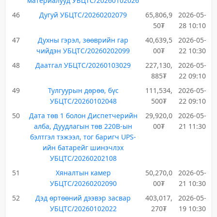
материалууд УБЦТС/20260102026
46
Дугуй УБЦТС/20260202079
65,806,9
2026-05-
50₮
28 10:10
47
Духны гэрэл, зөөврийн гар
40,639,5
2026-05-
чийдэн УБЦТС/20260202099
00₮
22 10:30
48
Даатгал УБЦТС/20260103029
227,130,
2026-05-
885₮
22 09:10
49
Тулгуурын дөрөө, бүс
111,534,
2026-05-
УБЦТС/20260102048
500₮
22 09:10
50
Дата төв 1 болон Диспетчерийн
29,920,0
2026-05-
алба, Дуудлагын төв 220В-ын
00₮
21 11:30
бэлтгэл тэжээл, тог баригч UPS-
ийн батарейг шинэчлэх
УБЦТС/20260202108
51
Хяналтын камер
50,270,0
2026-05-
УБЦТС/20260202090
00₮
21 10:30
52
Дэд өртөөний дээвэр засвар
403,017,
2026-05-
УБЦТС/20260102022
270₮
19 10:30