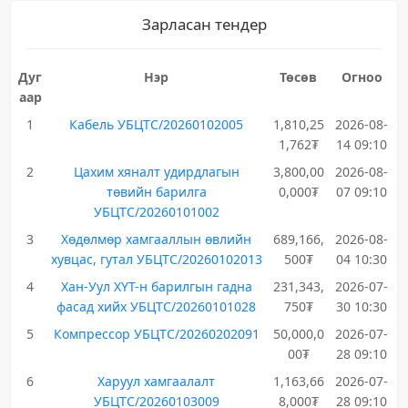
Зарласан тендер
Дуг
Нэр
Төсөв
Огноо
аар
1
Кабель УБЦТС/20260102005
1,810,25
2026-08-
1,762₮
14 09:10
2
Цахим хяналт удирдлагын
3,800,00
2026-08-
төвийн барилга
0,000₮
07 09:10
УБЦТС/20260101002
3
Хөдөлмөр хамгааллын өвлийн
689,166,
2026-08-
хувцас, гутал УБЦТС/20260102013
500₮
04 10:30
4
Хан-Уул ХҮТ-н барилгын гадна
231,343,
2026-07-
фасад хийх УБЦТС/20260101028
750₮
30 10:30
5
Компрессор УБЦТС/20260202091
50,000,0
2026-07-
00₮
28 09:10
6
Харуул хамгаалалт
1,163,66
2026-07-
УБЦТС/20260103009
8,000₮
28 09:10