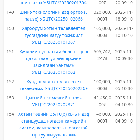
шинэчлэх УБЦТС/20250201304
00₮
20 09:10
149
Шинэ технологийн дэд өртөө (E
320,000,
2025-11-
hause) УБЦТС/20250102066
000₮
18 09:10
150
Хархорум хотын төлөвлөлтөд
165,000,
2025-11-
тусгагдсны дагуу тохижилт
000₮
10 10:10
УБЦТС/20250101367
151
Хүчдлийн уналттай болон гэрэл
505,742,
2025-11-
цахилгаангүй айл өрхийн
247₮
10 09:30
цахилгаан хангамж
УБЦТС/20250101002
152
Хүчдэл мэдрэн мэдээлэгч
100,000,
2025-11-
төхөөрөмж УБЦТС/20250202369
000₮
05 10:30
153
Щитний нэг маягийн цоож
42,450,0
2025-11-
УБЦТС/20250202371
00₮
04 10:30
154
Хотын төвийн 35/10(6) кВ-ын дэд
146,000,
2025-11-
станцуудад нэгдсэн камерийн
000₮
04 09:10
систем, хамгаалалтын өргөстэй
тор суурилуулах ажил