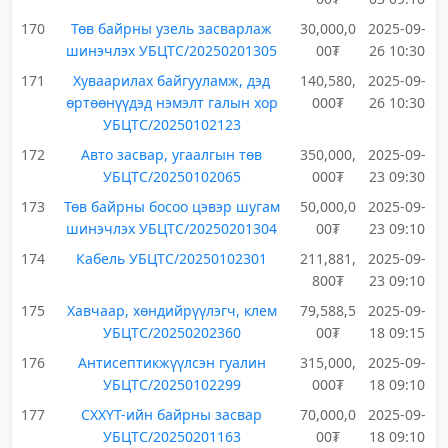
170
Төв байрны узель засварлаж
30,000,0
2025-09-
шинэчлэх УБЦТС/20250201305
00₮
26 10:30
171
Хуваарилах байгууламж, дэд
140,580,
2025-09-
өртөөнүүдэд нэмэлт галын хор
000₮
26 10:30
УБЦТС/20250102123
172
Авто засвар, угаалгын төв
350,000,
2025-09-
УБЦТС/20250102065
000₮
23 09:30
173
Төв байрны босоо цэвэр шугам
50,000,0
2025-09-
шинэчлэх УБЦТС/20250201304
00₮
23 09:10
174
Кабель УБЦТС/20250102301
211,881,
2025-09-
800₮
23 09:10
175
Хавчаар, хөндийрүүлэгч, клем
79,588,5
2025-09-
УБЦТС/20250202360
00₮
18 09:15
176
Антисептикжүүлсэн гуалин
315,000,
2025-09-
УБЦТС/20250102299
000₮
18 09:10
177
СХХҮТ-ийн байрны засвар
70,000,0
2025-09-
УБЦТС/20250201163
00₮
18 09:10