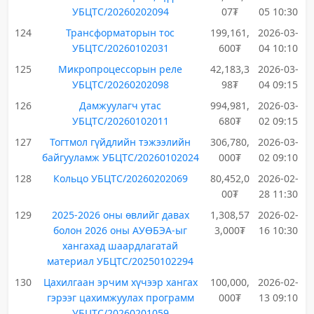
УБЦТС/20260202094
07₮
05 10:30
124
Трансформаторын тос
199,161,
2026-03-
УБЦТС/20260102031
600₮
04 10:10
125
Микропроцессорын реле
42,183,3
2026-03-
УБЦТС/20260202098
98₮
04 09:15
126
Дамжуулагч утас
994,981,
2026-03-
УБЦТС/20260102011
680₮
02 09:15
127
Тогтмол гүйдлийн тэжээлийн
306,780,
2026-03-
байгууламж УБЦТС/20260102024
000₮
02 09:10
128
Кольцо УБЦТС/20260202069
80,452,0
2026-02-
00₮
28 11:30
129
2025-2026 оны өвлийг давах
1,308,57
2026-02-
болон 2026 оны АУӨБЭА-ыг
3,000₮
16 10:30
хангахад шаардлагатай
материал УБЦТС/20250102294
130
Цахилгаан эрчим хүчээр хангах
100,000,
2026-02-
гэрээг цахимжуулах программ
000₮
13 09:10
УБЦТС/20260201059