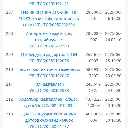
УБЦТС/20250102121
207
Төвийн хэсгийн АТС-ийн ТПП
28,000,0
2025-06-
100*2 физик кабелийг шинээр
00₮
26 10:00
солих УБЦТС/20250202204
208
Аппаратны зажим, гол,
28,708,0
2025-06-
хөндийрүүлэгч
00₮
26 09:10
УБЦТС/20250202203
209
Иж бүрдмэл дэд өртөө КТПН
269,610,
2025-06-
УБЦТС/20250102076
000₮
25 10:30
210
Таслах, залгах тоног төхөөрөмж
588,990,
2025-06-
УБЦТС/20250102047
790₮
25 09:30
211
Гал хамгаалагч
240,619,
2025-06-
УБЦТС/20250102083
232₮
25 09:30
212
Хөдөлмөр хамгааллын хувцас,
1,012,23
2025-06-
гутал УБЦТС/20250102035
1,000₮
23 10:30
213
Дэд станцуудыг компанийн
40,000,0
2025-06-
дотоод сүлжээнд холбох
00₮
20 10:30
УБЦТС/20250201187