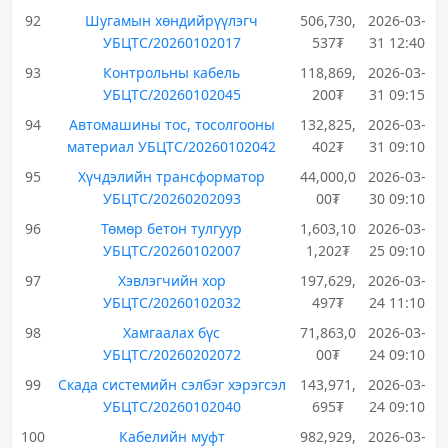
92
Шугамын хөндийрүүлэгч
506,730,
2026-03-
УБЦТС/20260102017
537₮
31 12:40
93
Контрольны кабель
118,869,
2026-03-
УБЦТС/20260102045
200₮
31 09:15
94
Автомашины тос, тосолгооны
132,825,
2026-03-
материал УБЦТС/20260102042
402₮
31 09:10
95
Хүчдэлийн трансформатор
44,000,0
2026-03-
УБЦТС/20260202093
00₮
30 09:10
96
Төмөр бетон тулгуур
1,603,10
2026-03-
УБЦТС/20260102007
1,202₮
25 09:10
97
Хэвлэгчийн хор
197,629,
2026-03-
УБЦТС/20260102032
497₮
24 11:10
98
Хамгаалах бүс
71,863,0
2026-03-
УБЦТС/20260202072
00₮
24 09:10
99
Скада системийн сэлбэг хэрэгсэл
143,971,
2026-03-
УБЦТС/20260102040
695₮
24 09:10
100
Кабелийн муфт
982,929,
2026-03-