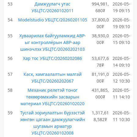
53
Дамжуулагч утас
994,981,
2026-05-
УБЦТС/20260102011
680₮
19 09:15
54
Modelstudio УБЦТС/20260201105
37,800,0
2026-05-
00₮
19 09:10
55
Хуваарилах байгууламжид АВР-
38,930,0
2026-05-
ыг контроллёрын АВР-аар
00₮
15 09:10
шинэчлэх УБЦТС/20260202103
56
Хар тос УБЦТС/20260202086
53,677,6
2026-05-
78₮
14 09:10
57
Каск, хамгаалалтын малгай
81,191,0
2026-05-
УБЦТС/20260202067
00₮
12 10:30
58
Механик релетэй тоног
431,865,
2026-05-
төхөөрөмжийн засварын
000₮
11 14:10
материал УБЦТС/20260102020
59
Тусгай зориулалтын бүрээстэй
1,317,61
2026-05-
хөнгөн цагаан дамжуулагчийн
8,582₮
11 10:30
шугамын арматур
УБЦТС/20260102008