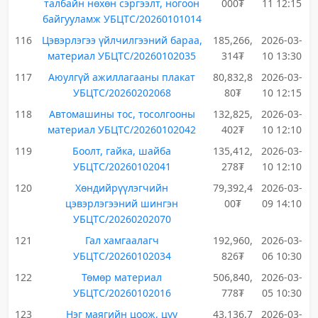
талбайн нөхөн сэргээлт, ногоон
000₮
11 12:15
байгууламж УБЦТС/20260101014
116
Цэвэрлэгээ үйлчилгээний бараа,
185,266,
2026-03-
материал УБЦТС/20260102035
314₮
10 13:30
117
Аюулгүй ажиллагааны плакат
80,832,8
2026-03-
УБЦТС/20260202068
80₮
10 12:15
118
Автомашины тос, тосолгооны
132,825,
2026-03-
материал УБЦТС/20260102042
402₮
10 12:10
119
Боолт, гайка, шайба
135,412,
2026-03-
УБЦТС/20260102041
278₮
10 12:10
120
Хөндийрүүлэгчийн
79,392,4
2026-03-
цэвэрлэгээний шингэн
00₮
09 14:10
УБЦТС/20260202070
121
Гал хамгаалагч
192,960,
2026-03-
УБЦТС/20260102034
826₮
06 10:30
122
Төмөр материал
506,840,
2026-03-
УБЦТС/20260102016
778₮
05 10:30
123
Нэг маягийн цоож, цүү
43,136,7
2026-03-