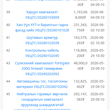
00₮
04 09:10
39
Харуул хамгаалалт
1,163,66
2026-06-
УБЦТС/20260103009
8,000₮
04 09:10
40
Хан-Уул ХҮТ-н барилгын гадна
231,343,
2026-06-
фасад хийх УБЦТС/20260101028
750₮
03 10:30
41
Шугамын арматур
163,579,
2026-06-
УБЦТС/20260102039
293₮
02 10:30
42
Контрольны кабель
118,869,
2026-05-
УБЦТС/20260102045
200₮
29 10:30
43
Сүлжээний хамгаалалт Fortigate
48,000,0
2026-05-
200G firewall төхөөрөмж
00₮
29 09:10
УБЦТС/20260202092
44
Автомашины тос, тосолгооны
132,825,
2026-05-
материал УБЦТС/20260102042
402₮
29 09:10
45
Нейтралын горимыг өөрчилж
292,147,
2026-05-
газардлагын хамгаалалт
583₮
29 09:10
оруулахад шаардлагатай