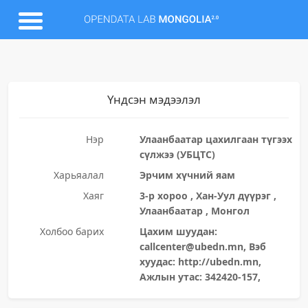
Үндсэн мэдээлэл
Нэр
Улаанбаатар цахилгаан түгээх
сүлжээ (УБЦТС)
Харьяалал
Эрчим хүчний яам
Хаяг
3-р хороо , Хан-Уул дүүрэг ,
Улаанбаатар , Монгол
Холбоо барих
Цахим шуудан:
callcenter@ubedn.mn, Вэб
хуудас: http://ubedn.mn,
Ажлын утас: 342420-157,