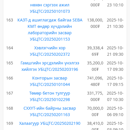
нөхөн сэргээх ажил
000₮
23 10:10
УБЦТС/20250101073
163
КАЗТ-д ашиглагдаж байгаа SEBA
138,000,
2025-10-
KMT өндөр хүчдэлийн
000₮
21 10:30
лабораторийн засвар
УБЦТС/20250201153
164
Хэвлэгчийн хор
39,338,4
2025-10-
УБЦТС/20250202372
69₮
21 09:30
165
Гамшгийн эрсдэлийн үнэлгээ
35,200,0
2025-10-
хийлгэх УБЦТС/20250203196
00₮
17 09:30
166
Конторын засвар
741,096,
2025-10-
УБЦТС/20250101044
480₮
17 09:15
167
Төмөр бетон тулгуур
331,775,
2025-10-
УБЦТС/20250102298
000₮
07 10:30
168
СХХҮТ-ийн байрны засвар
70,000,0
2025-10-
УБЦТС/20250201163
00₮
06 09:10
169
Халаагуур УБЦТС/20250202190
38,410,0
2025-10-
00₮
03 09:10