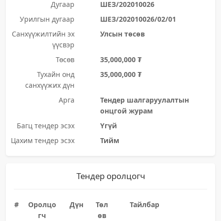
Дугаар
ШЕЗ/202010026
Урилгын дугаар
ШЕЗ/202010026/02/01
Санхүүжилтийн эх
Улсын төсөв
үүсвэр
Төсөв
35,000,000 ₮
Тухайн онд
35,000,000 ₮
санхүүжих дүн
Арга
Тендер шалгаруулалтын
онцгой журам
Багц тендер эсэх
Үгүй
Цахим тендер эсэх
Тийм
Тендер оролцогч
#
Оролцо
Дүн
Төл
Тайлбар
гч
өв