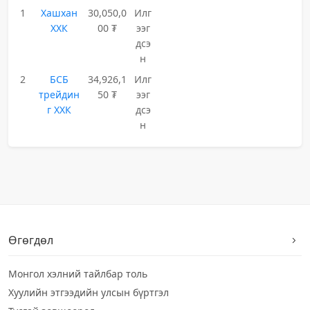
1
Хашхан
30,050,0
Илг
ХХК
00 ₮
ээг
дсэ
н
2
БСБ
34,926,1
Илг
трейдин
50 ₮
ээг
г ХХК
дсэ
н
Өгөгдөл
Монгол хэлний тайлбар толь
Хуулийн этгээдийн улсын бүртгэл