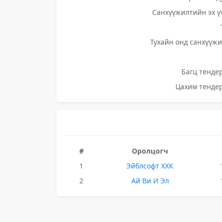
Санхүүжилтийн эх ү
Тухайн онд санхүүжи
Багц тендер
Цахим тендер
#
Оролцогч
1
Эйблсофт ХХК
2
Ай Ви И Эл