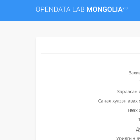
Захи
Зарласан 
Санал хүлээн авах 
Нээх 
Д
Урилгын д