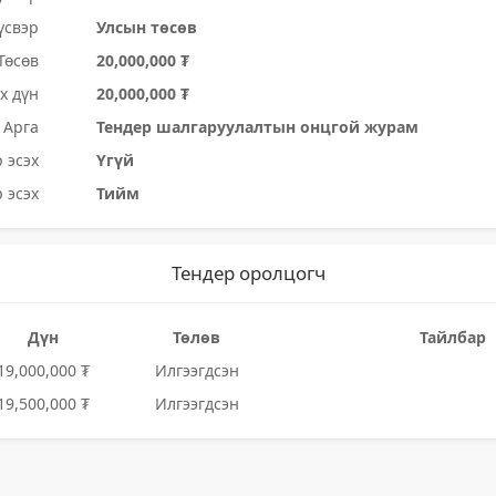
үсвэр
Улсын төсөв
Төсөв
20,000,000 ₮
х дүн
20,000,000 ₮
Арга
Тендер шалгаруулалтын онцгой журам
 эсэх
Үгүй
 эсэх
Тийм
Тендер оролцогч
Дүн
Төлөв
Тайлбар
19,000,000 ₮
Илгээгдсэн
19,500,000 ₮
Илгээгдсэн