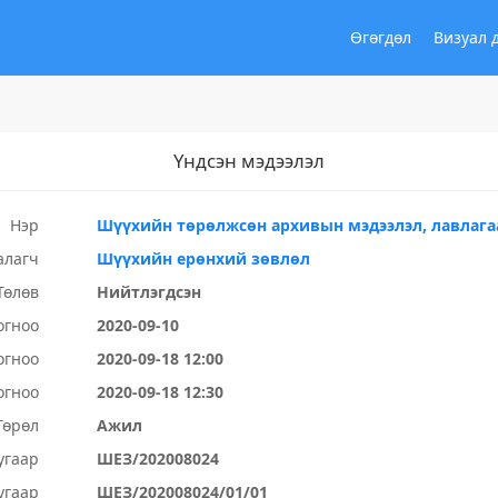
Өгөгдөл
Визуал 
Үндсэн мэдээлэл
Нэр
Шүүхийн төрөлжсөн архивын мэдээлэл, лавлага
алагч
Шүүхийн ерөнхий зөвлөл
Төлөв
Нийтлэгдсэн
огноо
2020-09-10
огноо
2020-09-18 12:00
огноо
2020-09-18 12:30
Төрөл
Ажил
угаар
ШЕЗ/202008024
угаар
ШЕЗ/202008024/01/01