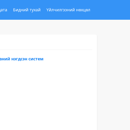
дата
Бидний тухай
Үйлчилгээний нөхцөл
аний нэгдсэн систем