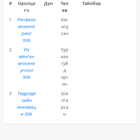
#
Оролцо
Дүн
Төл
Тайлбар
гч
өв
1
Ричвелл
Хас
инжене
агд
ринг
сан
ХХК
2
Их
Хур
мянган
аан
инжене
гуй
рчлэл
д
ХХК
орс
он
3
Гидроди
Ша
зайн
лга
инновац
рса
и ХХК
н