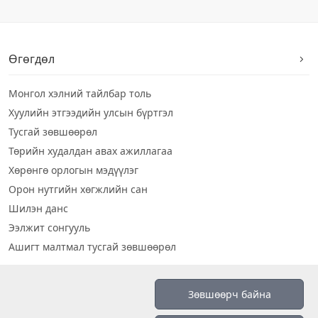
Өгөгдөл
Монгол хэлний тайлбар толь
Хуулийн этгээдийн улсын бүртгэл
Тусгай зөвшөөрөл
Төрийн худалдан авах ажиллагаа
Хөрөнгө орлогын мэдүүлэг
Орон нутгийн хөгжлийн сан
Шилэн данс
Ээлжит сонгууль
Ашигт малтмал тусгай зөвшөөрөл
Визуал дата
Зөвшөөрч байна
Шилэн данс 2019