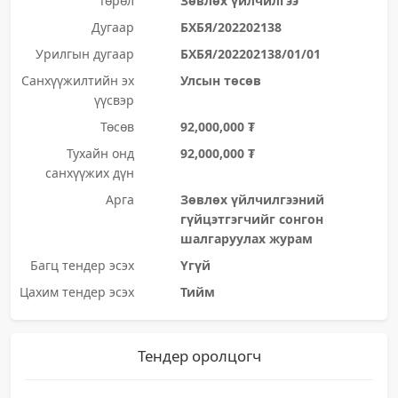
Төрөл
Зөвлөх үйлчилгээ
Дугаар
БХБЯ/202202138
Урилгын дугаар
БХБЯ/202202138/01/01
Санхүүжилтийн эх
Улсын төсөв
үүсвэр
Төсөв
92,000,000 ₮
Тухайн онд
92,000,000 ₮
санхүүжих дүн
Арга
Зөвлөх үйлчилгээний
гүйцэтгэгчийг сонгон
шалгаруулах журам
Багц тендер эсэх
Үгүй
Цахим тендер эсэх
Тийм
Тендер оролцогч