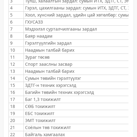
3
Түлш, халаалтын зардал: сумын ИТХ, ЗДТГ, СТ, ЭМТөв
4
Гэрэл, цахилгааны зардал: сумын ИТХ, ЗДТГ, СТ, ЭМТ
5
Хоол, хүнсний зардал, үдийн цай хөтөлбөр: сумын Э
6
ГХУСАЗЗ
7
Мэдээлэл сурталчилгааны зардал
8
Баяр наадам
9
Гэрэлтүүлгийн зардал
10
Наадмын талбай барих
11
Зураг төсөв
12
Спорт зааслны засвар
13
Наадмын талбай барих
14
Сумын төвийн гэрэлтүүлэг
15
ЗДТГ-н техник хэрэгсэлд
16
Багийн төвийн техник хэрэгсэлд
17
Баг 1,3 тохижилт
18
СӨБ тохижилт
19
ЕБС тохижилт
20
ЭМТ тохижилт
21
Соёлын төв тохижилт
22
Байгаль хамгаалах