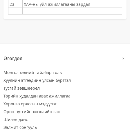
23
ХАА-ны үйл ажиллагааны зардал
Өгөгдөл
Монгол хэлний тайлбар толь
Хуулийн этгээдийн улсын бүртгэл
Тусгай зөвшөөрөл
Төрийн худалдан авах ажиллагаа
Хөрөнгө орлогын мэдүүлэг
Орон нутгийн хөгжлийн сан
Шилэн данс
Ээлжит сонгууль