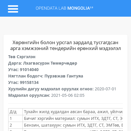
Хөрөнгийн болон урсгал зардалд тусгагдсан
арга хэмжээний тендерийн ерөнхий мэдээлэл
Төв Сэргэлэн
Дарга: Лхагвасүрэн Төмөрчөдөр
Утас: 91014040
Нягтлан бодогч: Пүрэвжав Гантуяа
Утас: 99158134
Хуулийн дагуу мэдээлэл оруулах огноо:
2020-07-01
Мэдээлэл оруулсан:
2021-05-06 02:05
Д/д
Тухайн жилд худалдан авсан бараа, ажил, үйлчилгэ
1
Бичиг хэргийн материал: сумын ИТХ, ЗДТГ, СТ, ЭМТө
2
Бензин, шатахуун: сумын ИТХ, ЗДТГ, СТ, ЭМТөв, ЕБС,