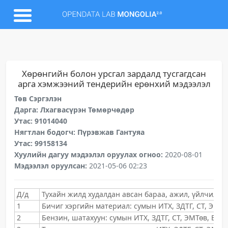
Хөрөнгийн болон урсгал зардалд тусгагдсан
арга хэмжээний тендерийн ерөнхий мэдээлэл
Төв Сэргэлэн
Дарга: Лхагвасүрэн Төмөрчөдөр
Утас: 91014040
Нягтлан бодогч: Пүрэвжав Гантуяа
Утас: 99158134
Хуулийн дагуу мэдээлэл оруулах огноо:
2020-08-01
Мэдээлэл оруулсан:
2021-05-06 02:23
Д/д
Тухайн жилд худалдан авсан бараа, ажил, үйлчилгэ
1
Бичиг хэргийн материал: сумын ИТХ, ЗДТГ, СТ, ЭМТө
2
Бензин, шатахуун: сумын ИТХ, ЗДТГ, СТ, ЭМТөв, ЕБС,