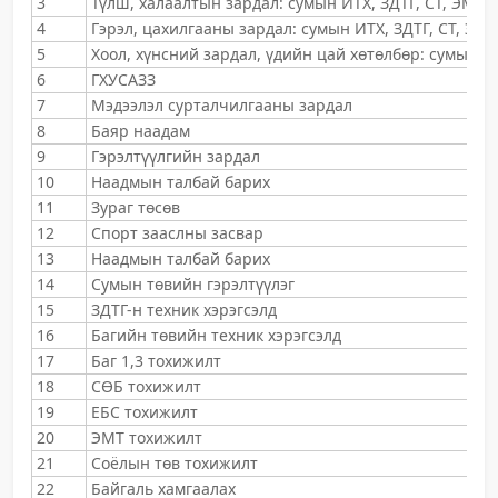
3
Түлш, халаалтын зардал: сумын ИТХ, ЗДТГ, СТ, ЭМТөв
4
Гэрэл, цахилгааны зардал: сумын ИТХ, ЗДТГ, СТ, ЭМТ
5
Хоол, хүнсний зардал, үдийн цай хөтөлбөр: сумын Э
6
ГХУСАЗЗ
7
Мэдээлэл сурталчилгааны зардал
8
Баяр наадам
9
Гэрэлтүүлгийн зардал
10
Наадмын талбай барих
11
Зураг төсөв
12
Спорт зааслны засвар
13
Наадмын талбай барих
14
Сумын төвийн гэрэлтүүлэг
15
ЗДТГ-н техник хэрэгсэлд
16
Багийн төвийн техник хэрэгсэлд
17
Баг 1,3 тохижилт
18
СӨБ тохижилт
19
ЕБС тохижилт
20
ЭМТ тохижилт
21
Соёлын төв тохижилт
22
Байгаль хамгаалах