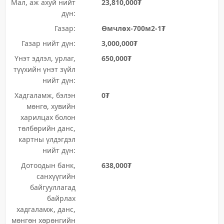
Мал, аж ахуй нийт
23,810,000₮
дүн:
Газар:
Өмчлөх-700м2-1₮
Газар нийт дүн:
3,000,000₮
Үнэт эдлэл, урлаг,
650,000₮
түүхийн үнэт зүйл
нийт дүн:
Хадгаламж, бэлэн
0₮
мөнгө, хувийн
харилцах болон
төлбөрийн данс,
картны үлдэгдэл
нийт дүн:
Дотоодын банк,
638,000₮
санхүүгийн
байгууллагад
байрлах
хадгаламж, данс,
мөнгөн хөрөнгийн