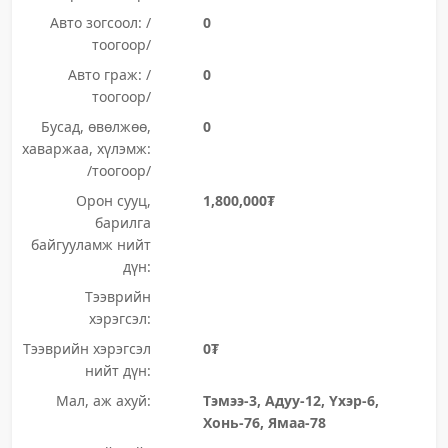
Авто зогсоол: /
0
тоогоор/
Авто граж: /
0
тоогоор/
Бусад, өвөлжөө,
0
хаваржаа, хүлэмж:
/тоогоор/
Орон сууц,
1,800,000₮
барилга
байгууламж нийт
дүн:
Тээврийн
хэрэгсэл:
Тээврийн хэрэгсэл
0₮
нийт дүн:
Мал, аж ахуй:
Тэмээ-3, Адуу-12, Үхэр-6,
Хонь-76, Ямаа-78