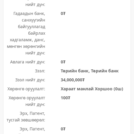
нийт дүн:
Гадаадын банк,
0₮
санхүүгийн
байгууллагад
байрлах
хадгаламж, данс,
мөнгөн хөрөнгийн
нийт дүн:
Авлага нийт дүн:
0₮
Зээл:
Төрийн банк, Төрийн банк
Зээл нийт дүн:
34,000,000₮
Хөрөнгө оруулалт:
Хараат манлай Хоршоо (0ш)
Хөрөнгө оруулалт
100₮
нийт дүн:
Эрх, Патент,
тусгай зөвшөөрөл:
Эрх, Патент,
0₮