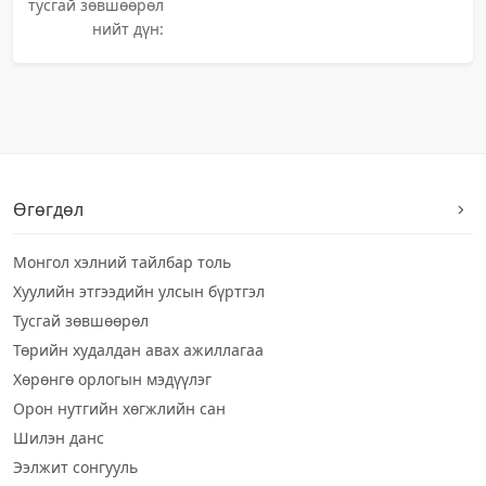
тусгай зөвшөөрөл
нийт дүн:
Өгөгдөл
Монгол хэлний тайлбар толь
Хуулийн этгээдийн улсын бүртгэл
Тусгай зөвшөөрөл
Төрийн худалдан авах ажиллагаа
Хөрөнгө орлогын мэдүүлэг
Орон нутгийн хөгжлийн сан
Шилэн данс
Ээлжит сонгууль