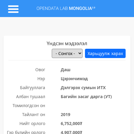
Үндсэн мэдээлэл
Овог
Даш
Нэр
Цэрэнчимэд
Байгууллага
Дэлгэрэх сумын ИТХ
Албан тушаал
Багийн засаг дарга (УТ)
Томилогдсон он
Тайлант он
2019
Нийт орлого
6,752,000₮
Гэр бүлийн орлого
4,907,000₮