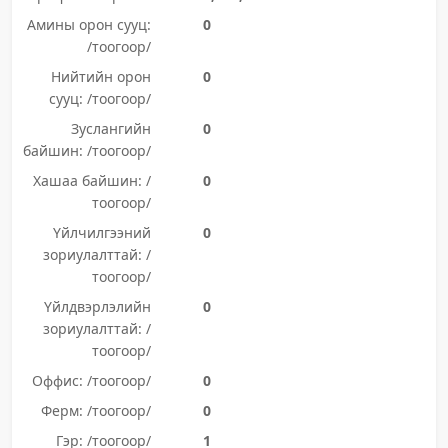
Амины орон сууц:
0
/тоогоор/
Нийтийн орон
0
сууц: /тоогоор/
Зуслангийн
0
байшин: /тоогоор/
Хашаа байшин: /
0
тоогоор/
Үйлчилгээний
0
зориулалттай: /
тоогоор/
Үйлдвэрлэлийн
0
зориулалттай: /
тоогоор/
Оффис: /тоогоор/
0
Ферм: /тоогоор/
0
Гэр: /тоогоор/
1