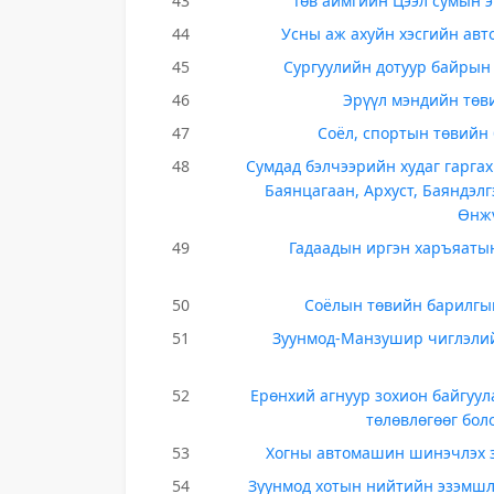
43
Төв аймгийн Цээл сумын 
44
Усны аж ахуйн хэсгийн авт
45
Сургуулийн дотуур байрын 
46
Эрүүл мэндийн төви
47
Соёл, спортын төвийн 
48
Сумдад бэлчээрийн худаг гаргах 
Баянцагаан, Архуст, Баяндэл
Өнжү
49
Гадаадын иргэн харъяатын
50
Соёлын төвийн барилгын
51
Зуунмод-Манзушир чиглэлийн 
52
Ерөнхий агнуур зохион байгуу
төлөвлөгөөг бо
53
Хогны автомашин шинэчлэх з
54
Зуунмод хотын нийтийн эзэмшл