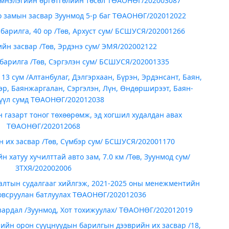
эмнэлэгийн өргөтгөлийн төсөл ТӨАОНӨГ/202003087
о замын засвар Зуунмод 5-р баг ТӨАОНӨГ/202012022
барилга, 40 ор /Төв, Архуст сум/ БСШУСЯ/202001266
йн засвар /Төв, Эрдэнэ сум/ ЭМЯ/202002122
барилга /Төв, Сэргэлэн сум/ БСШУСЯ/202001335
13 сум /Алтанбулаг, Дэлгэрхаан, Бүрэн, Эрдэнсант, Баян,
гэр, Баянжаргалан, Сэргэлэн, Лүн, Өндөрширээт, Баян-
үл сумд ТӨАОНӨГ/202012038
 газарт тоног төхөөрөмж, эд хогшил худалдан авах
ТӨАОНӨГ/202012068
 их засвар /Төв, Сүмбэр сум/ БСШУСЯ/202001170
хатуу хучилттай авто зам, 7.0 км /Төв, Зуунмод сум/
ЗТХЯ/202002006
лалтын судалгааг хийлгэж, 2021-2025 оны менежментийн
ловсруулан батлуулах ТӨАОНӨГ/202012036
ардал /Зуунмод, Хот тохижуулах/ ТӨАОНӨГ/202012019
ийн орон сууцнуудын барилгын дээврийн их засвар /18,