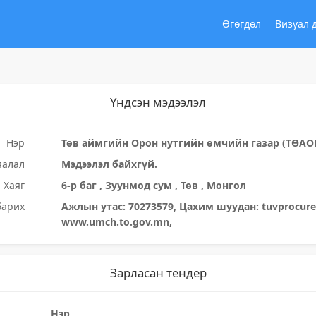
Өгөгдөл
Визуал 
Үндсэн мэдээлэл
Нэр
Төв аймгийн Орон нутгийн өмчийн газар (ТӨАО
яалал
Мэдээлэл байхгүй.
Хаяг
6-р баг , Зуунмод сум , Төв , Монгол
барих
Ажлын утас: 70273579, Цахим шуудан: tuvprocur
www.umch.to.gov.mn,
Зарласан тендер
Нэр