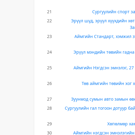
21
Сургуулийн спорт з
22
Эрүүл шүд, эрүүл хүүхдийн хө
За
23
Аймгийн Стандарт, хэмжил з
24
Эрүүл мэндийн төвийн гадна 
25
Аймгийн Нэгдсэн эмнэлэг, 27
26
Төв аймгийн төвийн хог 
27
Зуунмод сумын авто замын ө
28
Сургуулийн гал тогоон дотуур ба
29
Хөпөлмөр ха
30
Аймгийн нэгдсэн эмнэлэгийн