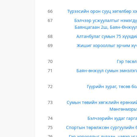
66
Түрээсийн орон сууц хөтөлбөр х
67
Бэлчээр усжуулалтыг нэмэгдү
Баянцагаан 2ш, Баян-Өнжүүл
68
Алтанбулаг сумын 75 хүүхд
69
Жишиг хорооллыг эрчим хүчн
70
Гэр төсө
71
Баян-өнжүүл сумын эмнэлэг
72
Гүүрийн зураг, төсөв б
73
Сумын төвийн хөгжлийн ерөнхий 
Мөнгөнморьт
74
Бэлчээрийн худаг гарг
75
Спортын төрөлжсөн сургуулийн б
76
Гэр хорооллыг дулаан, цэвэр ус