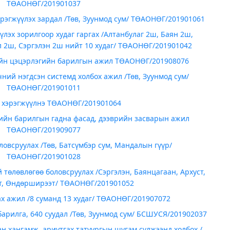
ТӨАОНӨГ/201901037
эрэгжүүлэх зардал /Төв, Зуунмод сум/ ТӨАОНӨГ/201901061
үлэх зорилгоор худаг гаргах /Алтанбулаг 2ш, Баян 2ш,
 2ш, Сэргэлэн 2ш нийт 10 худаг/ ТӨАОНӨГ/201901042
ийн цэцэрлэгийн барилгын ажил ТӨАОНӨГ/201908076
ий нэгдсэн системд холбох ажил /Төв, Зуунмод сум/
ТӨАОНӨГ/201901011
л хэрэгжүүлнэ ТӨАОНӨГ/201901064
ийн барилгын гадна фасад, дээврийн засварын ажил
ТӨАОНӨГ/201909077
оловсруулах /Төв, Батсүмбэр сум, Мандалын гүүр/
ТӨАОНӨГ/201901028
төлөвлөгөө боловсруулах /Сэргэлэн, Баянцагаан, Архуст,
, Өндөрширээт/ ТӨАОНӨГ/201901052
ах ажил /8 суманд 13 худаг/ ТӨАОНӨГ/201907072
арилга, 640 суудал /Төв, Зуунмод сум/ БСШУСЯ/201902037
ан хангамж, ариутгах татуургын шугам сүлжээнд холбох /