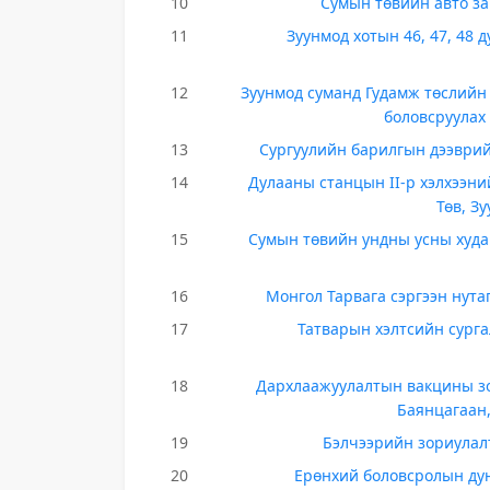
10
Сумын төвийн авто зам
11
Зуунмод хотын 46, 47, 48
12
Зуунмод суманд Гудамж төслийн 
боловсруулах
13
Сургуулийн барилгын дээврий
14
Дулааны станцын II-р хэлхээн
Төв, З
15
Сумын төвийн ундны усны худаг
16
Монгол Тарвага сэргээн нут
17
Татварын хэлтсийн сург
18
Дархлаажуулалтын вакцины зо
Баянцагаан
19
Бэлчээрийн зориулалт
20
Ерөнхий боловсролын дун