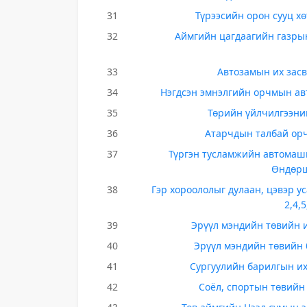
31
Түрээсийн орон сууц х
32
Аймгийн цагдаагийн газрын
33
Автозамын их зас
34
Нэгдсэн эмнэлгийн орчмын ав
35
Төрийн үйлчилгээни
36
Атарчдын талбай ор
37
Түргэн тусламжийн автомашин
Өндөрш
38
Гэр хороололыг дулаан, цэвэр у
2,4,
39
Эрүүл мэндийн төвийн и
40
Эрүүл мэндийн төвийн 
41
Сургуулийн барилгын их
42
Соёл, спортын төвийн