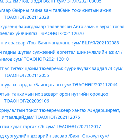
, 3.2 км /Төв, Эрдэнэсант сум/ ЗТХЯ/202103005
 дугаар байрны гадна зам талбайн тохижилтын ажил
ТӨАОНӨГ/202112028
хүрээнд баригдахаар төлөвлөсөн Авто замын зураг төсөл
 зөвлөх үйлчилгээ ТӨАОНӨГ/202112070
н их засвар /Төв, Баянчандмань сум/ БШУЯ/202102083
ий гадны шугам сүлжээний өргөтгөл шинэчлэлийн ажил /
уунмод сум/ ТӨАОНӨГ/202112010
т ус түгээх цахим төхөөрөмж суурилуулах зардал /3 сум/
ТӨАОНӨГ/202112055
агшуулах зардал /Баянцагаан сум/ ТӨАОНӨГ/202112044
алтын танхимын их засварт орон нутгийн оролцоо
ТӨАОНӨГ/202009106
риулалтын тоног төхөөрөмжөөр хангах /Өндөрширээт,
, Угтаалцайдам/ ТӨАОНӨГ/202112075
тай худаг гаргах /26 сум/ ТӨАОНӨГ/202112017
д сургуулийн дээврийн засвар /Баян-Өнжүүл сум/