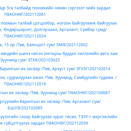
бүр 5га талбайд техникийн нөхөн сэргээлт хийх зардал
ТӨАОНӨГ/202112061
оглоомын талбай цогцолбор, ногоон байгууламж байгуулах
н, Өндөрширээт, Дэлгэрхаан, Аргалант, Сүмбэр сумд/
ТӨАОНӨГ/202112024
, 15 ор /Төв, Баянцогт сум/ ЭМЯ/202112002
 хөндийн шинэ нисэх онгоцны буудал чиглэлийн авто зам
, Зуунмод сум/ ЗТХЯ/202103025
барилгын их засвар /Төв, Архуст сум/ ЗГХЭГ/202102014
х, суурилуулах ажил /Төв, Зуунмод, Самбуугийн гудамж /
ТӨАОНӨГ/202112019
гын их засвар /Төв, Зуунмод сум/ ТӨАОНӨГ/202104087
гуулийн барилгын их засвар /Төв, Аргалант сум/
БШУЯ/202102085
жүүлэгийн газар байгуулах зураг төсөл, ТЭЗҮ-г мэргэжлийн
йж гүйцэтгүүлэх зардал ТӨАОНӨГ/202112039