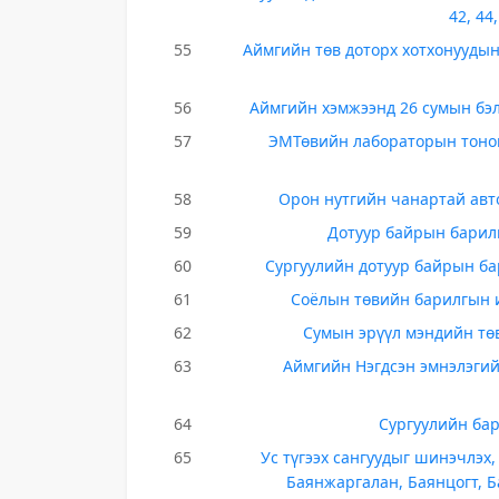
42, 44
55
Аймгийн төв доторх хотхонуудын
56
Аймгийн хэмжээнд 26 сумын бэ
57
ЭМТөвийн лабораторын тоног
58
Орон нутгийн чанартай авт
59
Дотуур байрын барил
60
Сургуулийн дотуур байрын ба
61
Соёлын төвийн барилгын и
62
Сумын эрүүл мэндийн төв
63
Аймгийн Нэгдсэн эмнэлэги
64
Сургуулийн бар
65
Ус түгээх сангуудыг шинэчлэх,
Баянжаргалан, Баянцогт, Б