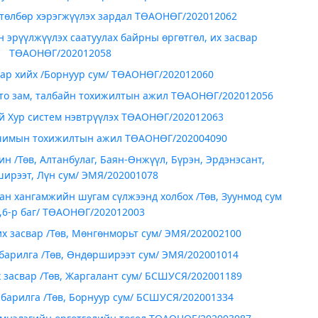
өтөлбөр хэрэгжүүлэх зардал ТӨАОНӨГ/202012062
 эрүүлжүүлэх саатуулах байрны өргөтгөл, их засвар
ТӨАОНӨГ/202012058
вар хийх /Борнуур сум/ ТӨАОНӨГ/202012060
то зам, талбайн тохижилтын ажил ТӨАОНӨГ/202012056
й Хур систем нэвтрүүлэх ТӨАОНӨГ/202012063
чимын тохижилтын ажил ТӨАОНӨГ/202004090
 /Төв, Алтанбулаг, Баян-Өнжүүл, Бүрэн, Эрдэнэсант,
ирээт, Лүн сум/ ЭМЯ/202001078
сан хангамжийн шугам сүлжээнд холбох /Төв, Зуунмод сум
5,6-р баг/ ТӨАОНӨГ/202012003
х засвар /Төв, Мөнгөнморьт сум/ ЭМЯ/202002100
барилга /Төв, Өндөрширээт сум/ ЭМЯ/202001014
 засвар /Төв, Жаргалант сум/ БСШУСЯ/202001189
 барилга /Төв, Борнуур сум/ БСШУСЯ/202001334