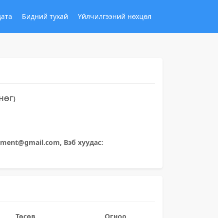
дата
Бидний тухай
Үйлчилгээний нөхцөл
НӨГ)
ement@gmail.com, Вэб хуудас:
Төсөв
Огноо