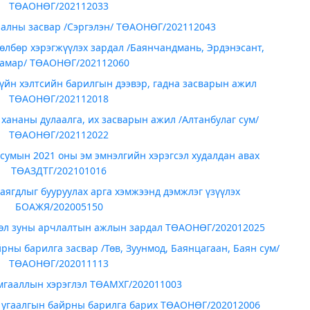
ТӨАОНӨГ/202112033
аалны засвар /Сэргэлэн/ ТӨАОНӨГ/202112043
төлбөр хэрэгжүүлэх зардал /Баянчандмань, Эрдэнэсант,
амар/ ТӨАОНӨГ/202112060
үйн хэлтсийн барилгын дээвэр, гадна засварын ажил
ТӨАОНӨГ/202112018
хананы дулаалга, их засварын ажил /Алтанбулаг сум/
ТӨАОНӨГ/202112022
 сумын 2021 оны эм эмнэлгийн хэрэгсэл худалдан авах
ТӨАЗДТГ/202101016
хаягдлыг бууруулах арга хэмжээнд дэмжлэг үзүүлэх
БОАЖЯ/202005150
вөл зуны арчлалтын ажлын зардал ТӨАОНӨГ/202012025
йрны барилга засвар /Төв, Зуунмод, Баянцагаан, Баян сум/
ТӨАОНӨГ/202011113
мгааллын хэрэглэл ТӨАМХГ/202011003
 угаалгын байрны барилга барих ТӨАОНӨГ/202012006