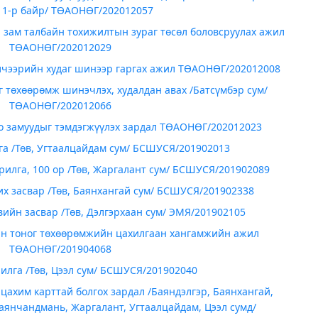
, 1-р байр/ ТӨАОНӨГ/202012057
 зам талбайн тохижилтын зураг төсөл боловсруулах ажил
ТӨАОНӨГ/202012029
лчээрийн худаг шинээр гаргах ажил ТӨАОНӨГ/202012008
 төхөөрөмж шинэчлэх, худалдан авах /Батсүмбэр сум/
ТӨАОНӨГ/202012066
о замуудыг тэмдэгжүүлэх зардал ТӨАОНӨГ/202012023
га /Төв, Угтаалцайдам сум/ БСШУСЯ/201902013
рилга, 100 ор /Төв, Жаргалант сум/ БСШУСЯ/201902089
х засвар /Төв, Баянхангай сум/ БСШУСЯ/201902338
ийн засвар /Төв, Дэлгэрхаан сум/ ЭМЯ/201902105
йн тоног төхөөрөмжийн цахилгаан хангамжийн ажил
ТӨАОНӨГ/201904068
илга /Төв, Цээл сум/ БСШУСЯ/201902040
 цахим карттай болгох зардал /Баяндэлгэр, Баянхангай,
аянчандмань, Жаргалант, Угтаалцайдам, Цээл сумд/