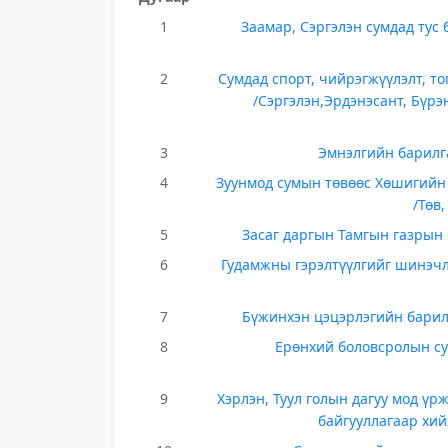
1
Заамар, Сэргэлэн сумдад тус 
2
Сумдад спорт, чийрэгжүүлэлт, т
/Сэргэлэн,Эрдэнэсант, Бүрэ
3
Эмнэлгийн барилга
4
Зуунмод сумын төвөөс Хөшигийн
/Төв
5
Засаг даргын Тамгын газрын 
6
Гудамжны гэрэлтүүлгийг шинэчлэ
7
Бүжинхэн цэцэрлэгийн барил
8
Ерөнхий боловсролын сур
9
Хэрлэн, Туул голын дагуу мод үр
байгууллагаар хи