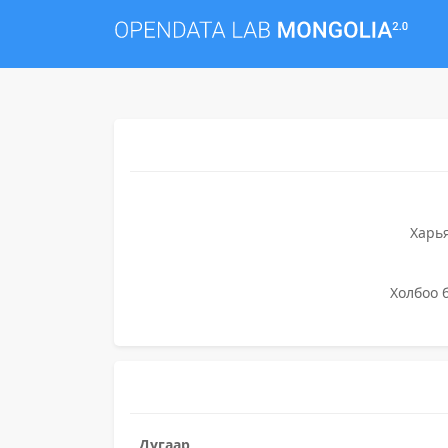
Харь
Холбоо 
Дугаар