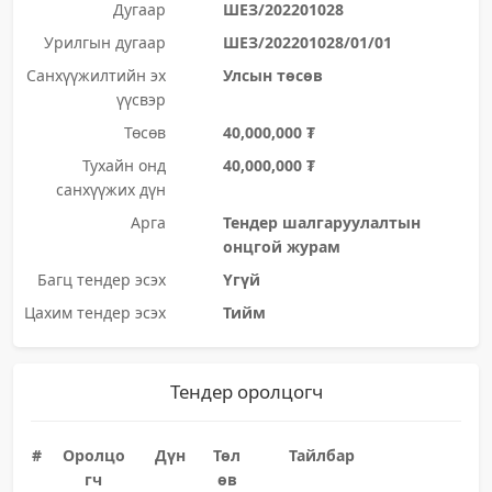
Дугаар
ШЕЗ/202201028
Урилгын дугаар
ШЕЗ/202201028/01/01
Санхүүжилтийн эх
Улсын төсөв
үүсвэр
Төсөв
40,000,000 ₮
Тухайн онд
40,000,000 ₮
санхүүжих дүн
Арга
Тендер шалгаруулалтын
онцгой журам
Багц тендер эсэх
Үгүй
Цахим тендер эсэх
Тийм
Тендер оролцогч
#
Оролцо
Дүн
Төл
Тайлбар
гч
өв