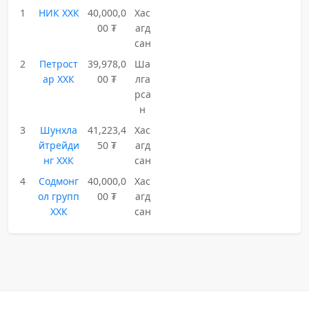
1
НИК ХХК
40,000,0
Хас
00 ₮
агд
сан
2
Петрост
39,978,0
Ша
ар ХХК
00 ₮
лга
рса
н
3
Шунхла
41,223,4
Хас
йтрейди
50 ₮
агд
нг ХХК
сан
4
Содмонг
40,000,0
Хас
ол групп
00 ₮
агд
ХХК
сан