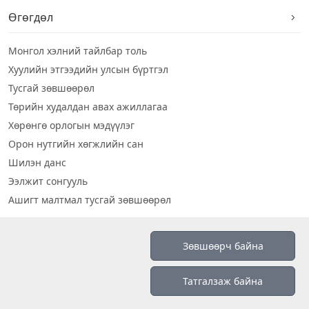
Өгөгдөл
Монгол хэлний тайлбар толь
Хуулийн этгээдийн улсын бүртгэл
Тусгай зөвшөөрөл
Төрийн худалдан авах ажиллагаа
Хөрөнгө орлогын мэдүүлэг
Орон нутгийн хөгжлийн сан
Шилэн данс
Ээлжит сонгууль
Ашигт малтмал тусгай зөвшөөрөл
Визуал дата
Зөвшөөрч байна
Шилэн данс 2019
Татгалзаж байна
Бидний тухай
Үйлчилгээний нөхцөл