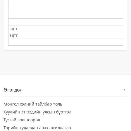
здтг
здтг
Өгөгдөл
Монгол хэлний тайлбар толь
Хуулийн этгээдийн улсын бүртгэл
Тусгай зөвшөөрөл
Төрийн худалдан авах ажиллагаа