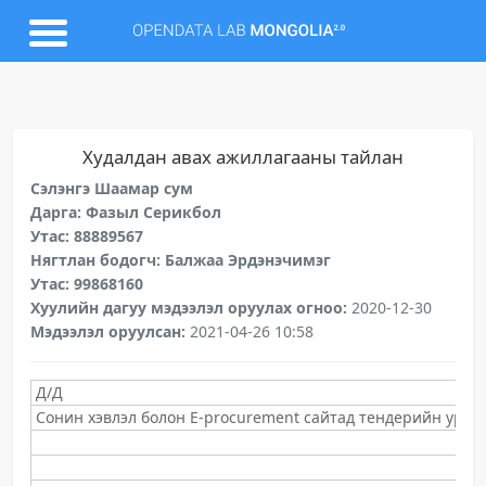
Худалдан авах ажиллагааны тайлан
Сэлэнгэ Шаамар сум
Дарга: Фазыл Серикбол
Утас: 88889567
Нягтлан бодогч: Балжаа Эрдэнэчимэг
Утас: 99868160
Хуулийн дагуу мэдээлэл оруулах огноо:
2020-12-30
Мэдээлэл оруулсан:
2021-04-26 10:58
Д/Д
Сонин хэвлэл болон E-procurement сайтад тендерийн урилг