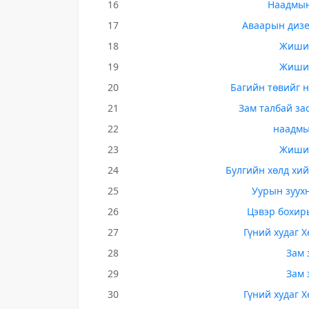
16
Наадмын
17
Аваарын дизе
18
Жишиг
19
Жишиг
20
Багийн төвийг 
21
Зам талбай за
22
наадмы
23
Жишиг
24
Булгийн хөлд хи
25
Уурын зуух
26
Цэвэр бохир
27
Гүний худаг 
28
Зам 
29
Зам 
30
Гүний худаг 