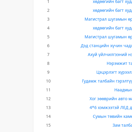
1
хөдөөгийн багт худ
2
хөдөөгийн багт худ
3
Магистрал шугамын өр
4
хөдөөгийн багт худ
5
Магистрал шугамын өр
6
Дэд станцийн хүчин чад
7
Ахуй үйлчилгээний н
8
Нэрэмжит т
9
Цэцэрлэгт хүрээ
10
Гудамж талбайн гэрэлт
11
Наадмын
12
Хог зөөврийн авто 
13
4*6 хэмжээтэй ЛЕД 
14
Сумын төвийн кам
15
Зам талб