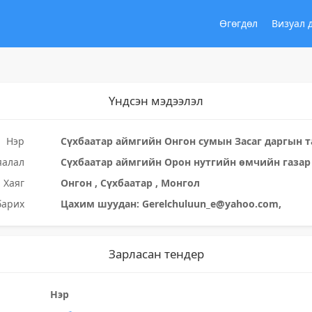
Өгөгдөл
Визуал 
Үндсэн мэдээлэл
Нэр
Сүхбаатар аймгийн Онгон сумын Засаг даргын т
яалал
Сүхбаатар аймгийн Орон нутгийн өмчийн газар
Хаяг
Онгон , Сүхбаатар , Монгол
барих
Цахим шуудан: Gerelchuluun_e@yahoo.com,
Зарласан тендер
Нэр