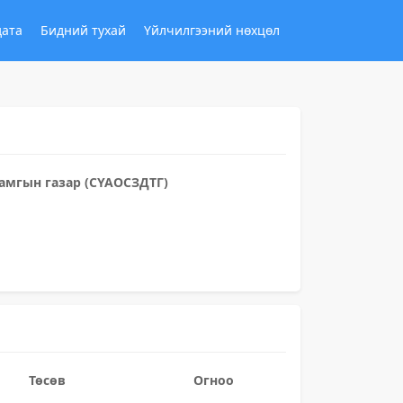
дата
Бидний тухай
Үйлчилгээний нөхцөл
амгын газар (СҮАОСЗДТГ)
Төсөв
Огноо