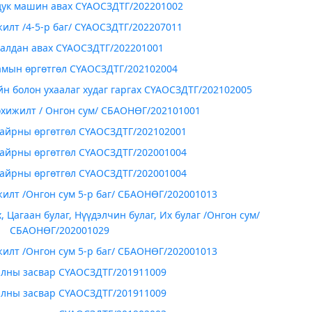
дук машин авах СҮАОСЗДТГ/202201002
илт /4-5-р баг/ СҮАОСЗДТГ/202207011
алдан авах СҮАОСЗДТГ/202201001
амын өргөтгөл СҮАОСЗДТГ/202102004
ийн болон ухаалаг худаг гаргах СҮАОСЗДТГ/202102005
хижилт / Онгон сум/ СБАОНӨГ/202101001
байрны өргөтгөл СҮАОСЗДТГ/202102001
байрны өргөтгөл СҮАОСЗДТГ/202001004
байрны өргөтгөл СҮАОСЗДТГ/202001004
илт /Онгон сум 5-р баг/ СБАОНӨГ/202001013
, Цагаан булаг, Нүүдэлчин булаг, Их булаг /Онгон сум/
СБАОНӨГ/202001029
илт /Онгон сум 5-р баг/ СБАОНӨГ/202001013
алны засвар СҮАОСЗДТГ/201911009
алны засвар СҮАОСЗДТГ/201911009