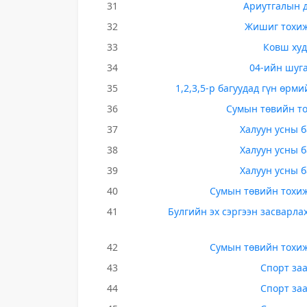
31
Ариутгалын 
32
Жишиг тохиж
33
Ковш худ
34
04-ийн шуг
35
1,2,3,5-р багуудад гүн өрм
36
Сумын төвийн то
37
Халуун усны 
38
Халуун усны 
39
Халуун усны 
40
Сумын төвийн тохиж
41
Булгийн эх сэргээн засварлах
42
Сумын төвийн тохиж
43
Спорт за
44
Спорт за