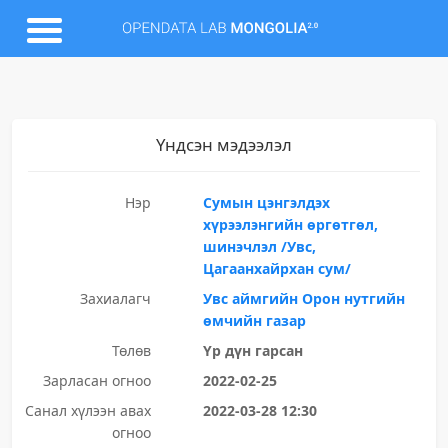
Үндсэн мэдээлэл
Нэр
Сумын цэнгэлдэх
хүрээлэнгийн өргөтгөл,
шинэчлэл /Увс,
Цагаанхайрхан сум/
Захиалагч
Увс аймгийн Орон нутгийн
өмчийн газар
Төлөв
Үр дүн гарсан
Зарласан огноо
2022-02-25
Санал хүлээн авах
2022-03-28 12:30
огноо