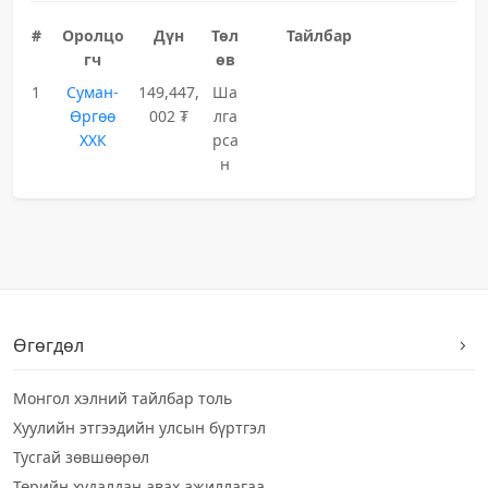
#
Оролцо
Дүн
Төл
Тайлбар
гч
өв
1
Суман-
149,447,
Ша
Өргөө
002 ₮
лга
ХХК
рса
н
Өгөгдөл
Монгол хэлний тайлбар толь
Хуулийн этгээдийн улсын бүртгэл
Тусгай зөвшөөрөл
Төрийн худалдан авах ажиллагаа