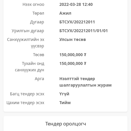
Нээх огноо
2022-03-28 12:40
Төрөл
Ажил
Дугаар
БТСУХ/202212011
Урилгын дугаар
БТСУХ/202212011/01/01
Санхүүжилтийн эх
Улсын төсөв
үүсвэр
Төсөв
150,000,000 ₮
Тухайн онд
150,000,000 ₮
санхүүжих дүн
Арга
Нээлттэй тендер
шалгаруулалтын журам
Багц тендер эсэх
Үгүй
Цахим тендер эсэх
Тийм
Тендер оролцогч