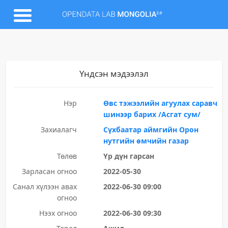
Үндсэн мэдээлэл
Нэр
Өвс тэжээлийн агуулах саравч
шинээр барих /Асгат сум/
Захиалагч
Сүхбаатар аймгийн Орон
нутгийн өмчийн газар
Төлөв
Үр дүн гарсан
Зарласан огноо
2022-05-30
Санал хүлээн авах
2022-06-30 09:00
огноо
Нээх огноо
2022-06-30 09:30