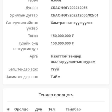
Төрөл
Ажил
Дугаар
СБАОНӨГ/202212056
Урилгын дугаар
СБАОНӨГ/202212056/02/01
Санхүүжилтийн эх
Хамтран санхүүжүүлэх
үүсвэр
Төсөв
150,000,000 ₮
Тухайн онд
150,000,000 ₮
санхүүжих дүн
Арга
Нээлттэй тендер
шалгаруулалтын журам
Багц тендер эсэх
Үгүй
Цахим тендер эсэх
Тийм
Тендер оролцогч
#
Оролцо
Дүн
Төл
Тайлбар