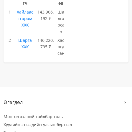
гч
өв
1
Хайлаас
143,906,
Ша
тгарам
192 ₮
лга
ХХК
рса
н
2
Шарга
146,220,
Хас
ХХК
795 ₮
агд
сан
Өгөгдөл
Монгол хэлний тайлбар толь
Хуулийн этгээдийн улсын бүртгэл