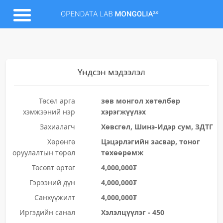
Үндсэн мэдээлэл
Төсөл арга
зөв монгол хөтөлбөр
хэмжээний нэр
хэрэгжүүлэх
Захиалагч
Хөвсгөл, Шинэ-Идэр сум, ЗДТГ
Хөрөнгө
Цэцэрлэгийн засвар, тоног
оруулалтын төрөл
төхөөрөмж
Төсөвт өртөг
4,000,000₮
Гэрээний дүн
4,000,000₮
Санхүүжилт
4,000,000₮
Иргэдийн санал
Хэлэлцүүлэг - 450