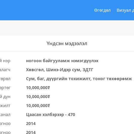
Өгөгдөл
Визуал 
Үндсэн мэдээлэл
й нэр
ногоон байгууламж нэмэгдүүлэх
алагч
Хөвсгөл, Шинэ-Идэр сум, ЗДТГ
төрөл
Сум, баг, дүүргийн тохижилт, тоног төхөөрөмж
өртөг
10,000,000₮
й дүн
10,000,000₮
үжилт
10,000,000₮
санал
Цаасан хэлбэрээр - 470
огноо
2014
огноо
2014