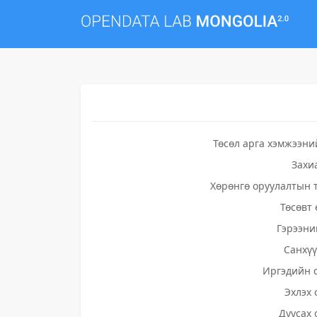
Төсөл арга хэмжээни
Захи
Хөрөнгө оруулалтын 
Төсөвт 
Гэрээни
Санхү
Иргэдийн 
Эхлэх 
Дуусах 