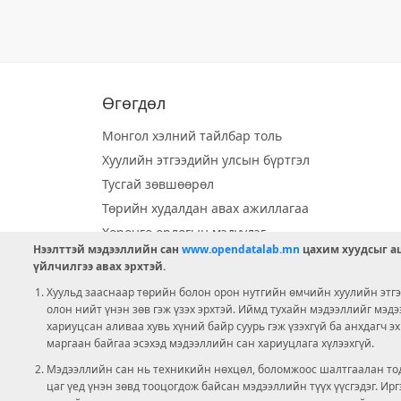
Өгөгдөл
Монгол хэлний тайлбар толь
Хуулийн этгээдийн улсын бүртгэл
Тусгай зөвшөөрөл
Төрийн худалдан авах ажиллагаа
Хөрөнгө орлогын мэдүүлэг
Нээлттэй мэдээллийн сан
www.opendatalab.mn
цахим хуудсыг аш
Орон нутгийн хөгжлийн сан
үйлчилгээ авах эрхтэй.
Шилэн данс
Хуульд зааснаар төрийн болон орон нутгийн өмчийн хуулийн этгээ
Ээлжит сонгууль
олон нийт үнэн зөв гэж үзэх эрхтэй. Иймд тухайн мэдээллийг мэд
хариуцсан аливаа хувь хүний байр суурь гэж үзэхгүй ба анхдагч э
Ашигт малтмал тусгай зөвшөөрөл
маргаан байгаа эсэхэд мэдээллийн сан хариуцлага хүлээхгүй.
Мэдээллийн сан нь техникийн нөхцөл, боломжоос шалтгаалан тод
цаг үед үнэн зөвд тооцогдож байсан мэдээллийн түүх үүсгэдэг. И