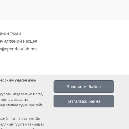
дний тухай
лчилгээний нөхцөл
fo@opendatalab.mn
өөрсний үндсэн дээр
Зөвшөөрч байна
уулсан мэдээллийг иргэд,
емийн ашиглалтыг
Татгалзаж байна
аар аливаа хууль эрх зүйн
лийг татан авч, тухайн
дээллийн түүхтэй танилцах