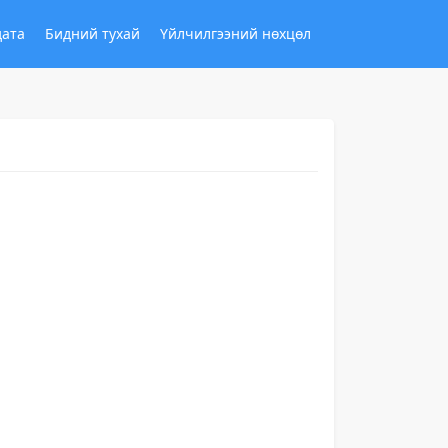
дата
Бидний тухай
Үйлчилгээний нөхцөл