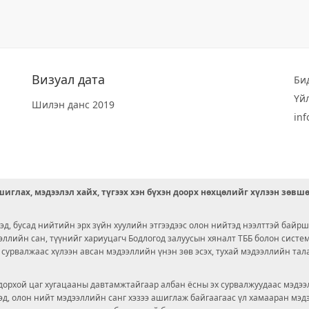
Визуал дата
Би
Үй
Шилэн данс 2019
in
иглах, мэдээлэл хайх, түгээх хэн бүхэн доорх нөхцөлийг хүлээн зөвш
д, бусад нийтийн эрх зүйн хуулийн этгээдээс олон нийтэд нээлттэй байрш
ээллийн сан, түүнийг хариуцагч Бодлогод залуусын хяналт ТББ болон сист
х сурвалжаас хүлээн авсан мэдээллийн үнэн зөв эсэх, тухай мэдээллийн тал
орхой цаг хугацааны давтамжтайгаар албан ёсны эх сурвалжуудаас мэдээл
© 2026 OPENDATA LAB MONGOLIA.
ргэд, олон нийт мэдээллийн санг хэзээ ашиглаж байгаагаас үл хамааран мэ