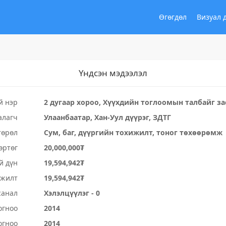
Өгөгдөл
Визуал 
Үндсэн мэдээлэл
й нэр
2 дугаар хороо, Хүүхдийн тоглоомын талбайг з
алагч
Улаанбаатар, Хан-Уул дүүрэг, ЗДТГ
төрөл
Сум, баг, дүүргийн тохижилт, тоног төхөөрөмж
өртөг
20,000,000₮
й дүн
19,594,942₮
үжилт
19,594,942₮
санал
Хэлэлцүүлэг - 0
огноо
2014
огноо
2014