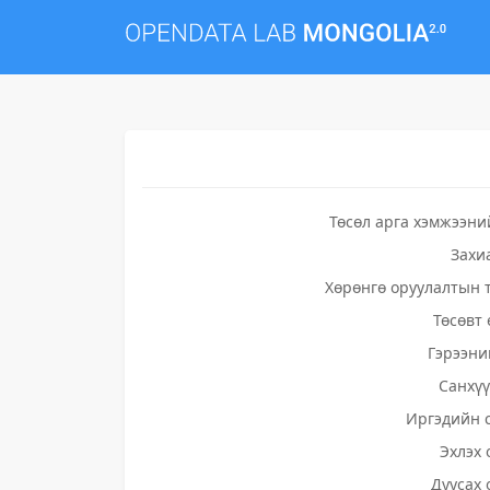
Төсөл арга хэмжээни
Захи
Хөрөнгө оруулалтын 
Төсөвт 
Гэрээни
Санхү
Иргэдийн 
Эхлэх 
Дуусах 