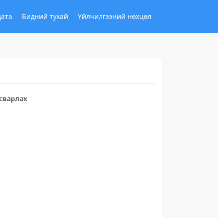
дата
Бидний тухай
Үйлчилгээний нөхцөл
асварлах