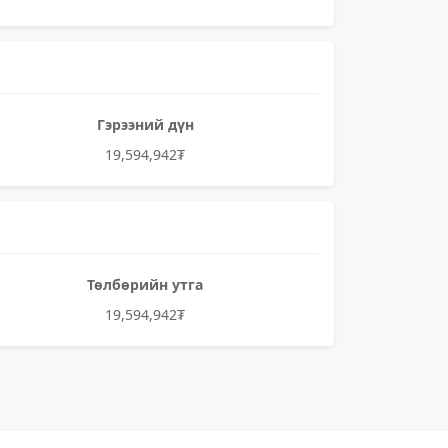
Гэрээний дүн
19,594,942₮
Төлбөрийн утга
19,594,942₮