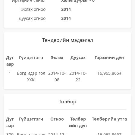
Иргэдийн санал
Хэлэлцүүлэг - 0
Эхлэх огноо
2014
Дуусах огноо
2014
Тендерийн мэдээлэл
Дуг
Гүйцэтгэгч
Эхлэх
Дуусах
Гэрээний дүн
аар
1
Богд идэр гол
2014-10-
2014-10-
16,965,865₮
ХХК
08
22
Төлбөр
Дуг
Гүйцэтгэгч
Огноо
Төлбөр
Төлбөрийн утга
аар
ийн дүн
309
Богд идэр гол
2014-12-
16,965,865₮