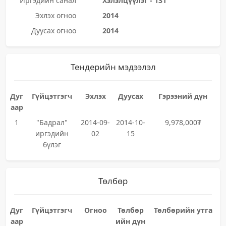
Иргэдийн санал
Хэлэлцүүлэг - 131
Эхлэх огноо
2014
Дуусах огноо
2014
Тендерийн мэдээлэл
Дуг
Гүйцэтгэгч
Эхлэх
Дуусах
Гэрээний дүн
аар
1
"Бадрал"
2014-09-
2014-10-
9,978,000₮
иргэдийн
02
15
бүлэг
Төлбөр
Дуг
Гүйцэтгэгч
Огноо
Төлбөр
Төлбөрийн утга
аар
ийн дүн