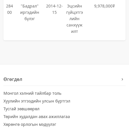
284
"Бадрал"
2014-12-
Эцсийн
9,978,000₮
00
иргэдийн
15
гүйцэтгэ
бүлэг
лийн
санхүүж
илт
Өгөгдөл
Монгол хэлний тайлбар толь
Хуулийн этгээдийн улсын бүртгэл
Тусгай зөвшөөрөл
Төрийн худалдан авах ажиллагаа
Хөрөнгө орлогын мэдүүлэг