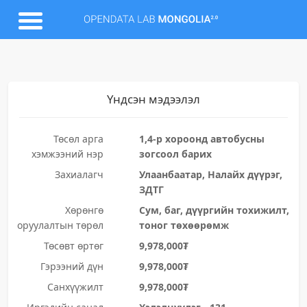
Үндсэн мэдээлэл
Төсөл арга
1,4-р хороонд автобусны
хэмжээний нэр
зогсоол барих
Захиалагч
Улаанбаатар, Налайх дүүрэг,
ЗДТГ
Хөрөнгө
Сум, баг, дүүргийн тохижилт,
оруулалтын төрөл
тоног төхөөрөмж
Төсөвт өртөг
9,978,000₮
Гэрээний дүн
9,978,000₮
Санхүүжилт
9,978,000₮