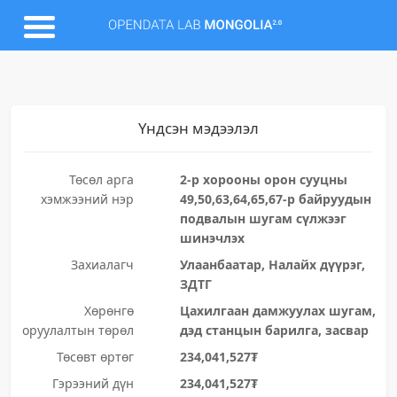
Үндсэн мэдээлэл
Төсөл арга
2-р хорооны орон сууцны
хэмжээний нэр
49,50,63,64,65,67-р байруудын
подвалын шугам сүлжээг
шинэчлэх
Захиалагч
Улаанбаатар, Налайх дүүрэг,
ЗДТГ
Хөрөнгө
Цахилгаан дамжуулах шугам,
оруулалтын төрөл
дэд станцын барилга, засвар
Төсөвт өртөг
234,041,527₮
Гэрээний дүн
234,041,527₮