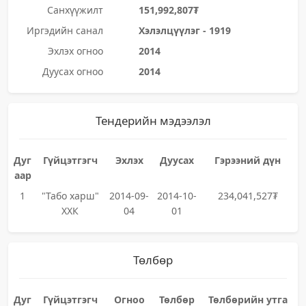
Санхүүжилт
151,992,807₮
Иргэдийн санал
Хэлэлцүүлэг - 1919
Эхлэх огноо
2014
Дуусах огноо
2014
Тендерийн мэдээлэл
Дуг
Гүйцэтгэгч
Эхлэх
Дуусах
Гэрээний дүн
аар
1
"Табо харш"
2014-09-
2014-10-
234,041,527₮
ХХК
04
01
Төлбөр
Дуг
Гүйцэтгэгч
Огноо
Төлбөр
Төлбөрийн утга