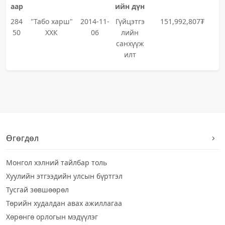
аар
ийн дүн
284
"Табо харш"
2014-11-
Гүйцэтгэ
151,992,807₮
50
ХХК
06
лийн
санхүүж
илт
Өгөгдөл
Монгол хэлний тайлбар толь
Хуулийн этгээдийн улсын бүртгэл
Тусгай зөвшөөрөл
Төрийн худалдан авах ажиллагаа
Хөрөнгө орлогын мэдүүлэг