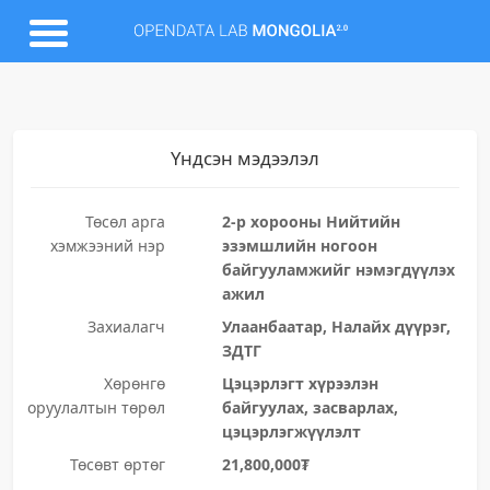
Үндсэн мэдээлэл
Төсөл арга
2-р хорооны Нийтийн
хэмжээний нэр
эзэмшлийн ногоон
байгууламжийг нэмэгдүүлэх
ажил
Захиалагч
Улаанбаатар, Налайх дүүрэг,
ЗДТГ
Хөрөнгө
Цэцэрлэгт хүрээлэн
оруулалтын төрөл
байгуулах, засварлах,
цэцэрлэгжүүлэлт
Төсөвт өртөг
21,800,000₮