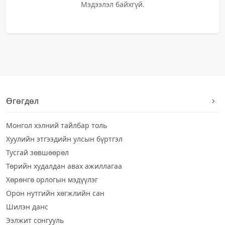
Мэдээлэл байхгүй.
Өгөгдөл
Монгол хэлний тайлбар толь
Хуулийн этгээдийн улсын бүртгэл
Тусгай зөвшөөрөл
Төрийн худалдан авах ажиллагаа
Хөрөнгө орлогын мэдүүлэг
Орон нутгийн хөгжлийн сан
Шилэн данс
Ээлжит сонгууль