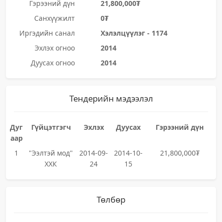
Гэрээний дүн
21,800,000₮
Санхүүжилт
0₮
Иргэдийн санал
Хэлэлцүүлэг - 1174
Эхлэх огноо
2014
Дуусах огноо
2014
Тендерийн мэдээлэл
Дуг
Гүйцэтгэгч
Эхлэх
Дуусах
Гэрээний дүн
аар
1
"Ээлтэй мод"
2014-09-
2014-10-
21,800,000₮
ХХК
24
15
Төлбөр