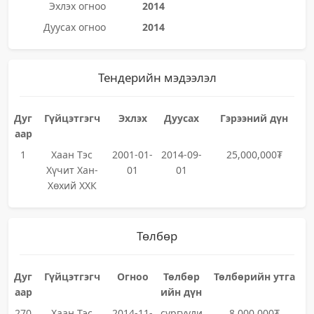
Эхлэх огноо
2014
Дуусах огноо
2014
Тендерийн мэдээлэл
Дуг
Гүйцэтгэгч
Эхлэх
Дуусах
Гэрээний дүн
аар
1
Хаан Тэс
2001-01-
2014-09-
25,000,000₮
Хүчит Хан-
01
01
Хөхий ХХК
Төлбөр
Дуг
Гүйцэтгэгч
Огноо
Төлбөр
Төлбөрийн утга
аар
ийн дүн
270
Хаан Тэс
2014-11-
сургуули
8,000,000₮