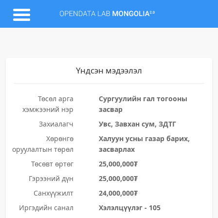
Үндсэн мэдээлэл
Төсөл арга
Сургуулийн гал тогооны
хэмжээний нэр
засвар
Захиалагч
Увс, Завхан сум, ЗДТГ
Хөрөнгө
Халуун усны газар барих,
оруулалтын төрөл
засварлах
Төсөвт өртөг
25,000,000₮
Гэрээний дүн
25,000,000₮
Санхүүжилт
24,000,000₮
Иргэдийн санал
Хэлэлцүүлэг - 105