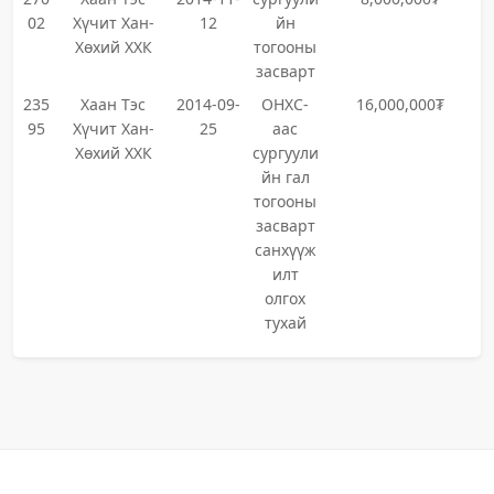
02
Хүчит Хан-
12
йн
Хөхий ХХК
тогооны
засварт
235
Хаан Тэс
2014-09-
ОНХС-
16,000,000₮
95
Хүчит Хан-
25
аас
Хөхий ХХК
сургуули
йн гал
тогооны
засварт
санхүүж
илт
олгох
тухай