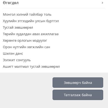
Өгөгдөл
Монгол хэлний тайлбар толь
Хуулийн этгээдийн улсын бүртгэл
Тусгай зөвшөөрөл
Төрийн худалдан авах ажиллагаа
Хөрөнгө орлогын мэдүүлэг
Орон нутгийн хөгжлийн сан
Шилэн данс
Ээлжит сонгууль
Ашигт малтмал тусгай зөвшөөрөл
Визуал дата
Зөвшөөрч байна
Шилэн данс 2019
Татгалзаж байна
Бидний тухай
Үйлчилгээний нөхцөл