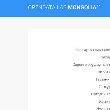
Төсөл арга хэмжээни
Захи
Хөрөнгө оруулалтын 
Төсөвт 
Гэрээни
Санхү
Иргэдийн 
Эхлэх 
Дуусах 