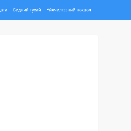
дата
Бидний тухай
Үйлчилгээний нөхцөл