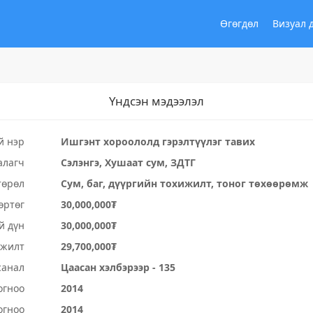
Өгөгдөл
Визуал 
Үндсэн мэдээлэл
й нэр
Ишгэнт хороололд гэрэлтүүлэг тавих
алагч
Сэлэнгэ, Хушаат сум, ЗДТГ
төрөл
Сум, баг, дүүргийн тохижилт, тоног төхөөрөмж
өртөг
30,000,000₮
й дүн
30,000,000₮
үжилт
29,700,000₮
санал
Цаасан хэлбэрээр - 135
огноо
2014
огноо
2014