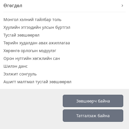
Өгөгдөл
Монгол хэлний тайлбар толь
Хуулийн этгээдийн улсын бүртгэл
Тусгай зөвшөөрөл
Төрийн худалдан авах ажиллагаа
Хөрөнгө орлогын мэдүүлэг
Орон нутгийн хөгжлийн сан
Шилэн данс
Ээлжит сонгууль
Ашигт малтмал тусгай зөвшөөрөл
Визуал дата
Зөвшөөрч байна
Шилэн данс 2019
Татгалзаж байна
Бидний тухай
Үйлчилгээний нөхцөл