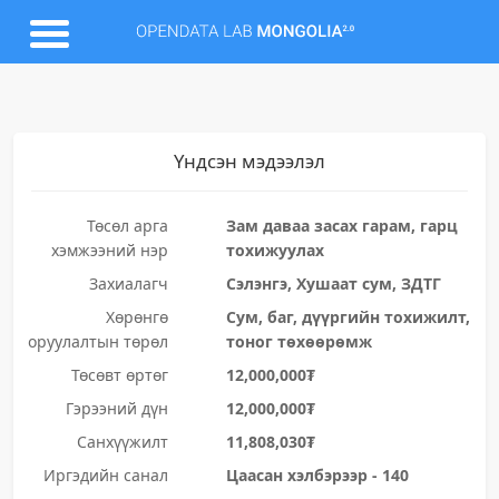
Үндсэн мэдээлэл
Төсөл арга
Зам даваа засах гарам, гарц
хэмжээний нэр
тохижуулах
Захиалагч
Сэлэнгэ, Хушаат сум, ЗДТГ
Хөрөнгө
Сум, баг, дүүргийн тохижилт,
оруулалтын төрөл
тоног төхөөрөмж
Төсөвт өртөг
12,000,000₮
Гэрээний дүн
12,000,000₮
Санхүүжилт
11,808,030₮
Иргэдийн санал
Цаасан хэлбэрээр - 140