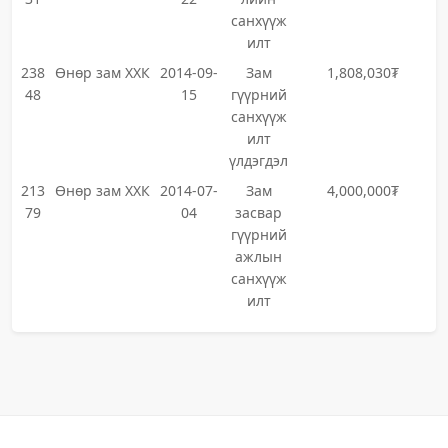
санхүүж
илт
238
Өнөр зам ХХК
2014-09-
Зам
1,808,030₮
48
15
гүүрний
санхүүж
илт
үлдэгдэл
213
Өнөр зам ХХК
2014-07-
Зам
4,000,000₮
79
04
засвар
гүүрний
ажлын
санхүүж
илт