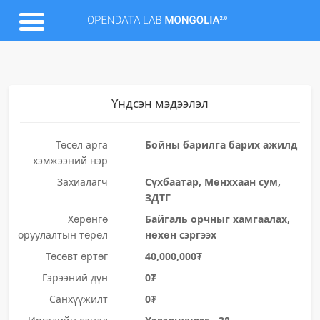
Үндсэн мэдээлэл
Төсөл арга
Бойны барилга барих ажилд
хэмжээний нэр
Захиалагч
Сүхбаатар, Мөнххаан сум,
ЗДТГ
Хөрөнгө
Байгаль орчныг хамгаалах,
оруулалтын төрөл
нөхөн сэргээх
Төсөвт өртөг
40,000,000₮
Гэрээний дүн
0₮
Санхүүжилт
0₮