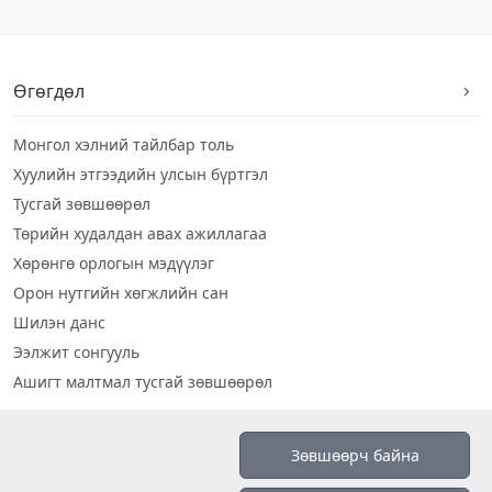
Өгөгдөл
Монгол хэлний тайлбар толь
Хуулийн этгээдийн улсын бүртгэл
Тусгай зөвшөөрөл
Төрийн худалдан авах ажиллагаа
Хөрөнгө орлогын мэдүүлэг
Орон нутгийн хөгжлийн сан
Шилэн данс
Ээлжит сонгууль
Ашигт малтмал тусгай зөвшөөрөл
Визуал дата
Зөвшөөрч байна
Шилэн данс 2019