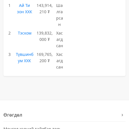
1
Ай Ти
143,914,
Ша
зон ХХК
210 ₮
лга
рса
н
2
Тэском
139,832,
Хас
000 ₮
агд
сан
3
Түвшинб
169,765,
Хас
ум ХХК
200 ₮
агд
сан
Өгөгдөл
Монгол хэлний тайлбар толь