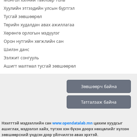
Хуулийн этгээдийн улсын бүртгэл
Тусгай зөвшөөрөл
Төрийн худалдан авах ажиллагаа
Хөрөнгө орлогын мэдүүлэг
Орон нутгийн хөгжлийн сан
Шилэн данс
Ээлжит сонгууль
Ашигт малтмал тусгай зөвшөөрөл
Визуал дата
Зөвшөөрч байна
Шилэн данс 2019
Татгалзаж байна
Бидний тухай
Үйлчилгээний нөхцөл
info@opendatalab.mn
Нээлттэй мэдээллийн сан
www.opendatalab.mn
цахим хуудсыг
ашиглах, мэдээлэл хайх, түгээх хэн бүхэн доорх нөхцөлийг хүлээн
© 2026 OPENDATA LAB MONGOLIA.
зөвшөөрсний үндсэн дээр үйлчилгээ авах эрхтэй.