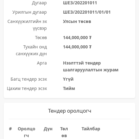
Дугаар
ШЕЗ/202201011
Урилгын дугаар
ШЕЗ/202201011/01/01
Санхүүжилтийн эх
Улсын төсөв
үүсвэр
Төсөв
144,000,000 ₮
Тухайн онд
144,000,000 ₮
санхүүжих дүн
Арга
Нээлттэй тендер
шалгаруулалтын журам
Багц тендер эсэх
Үгүй
Цахим тендер эсэх
Тийм
Тендер оролцогч
#
Оролцо
Дүн
Төл
Тайлбар
гч
өв