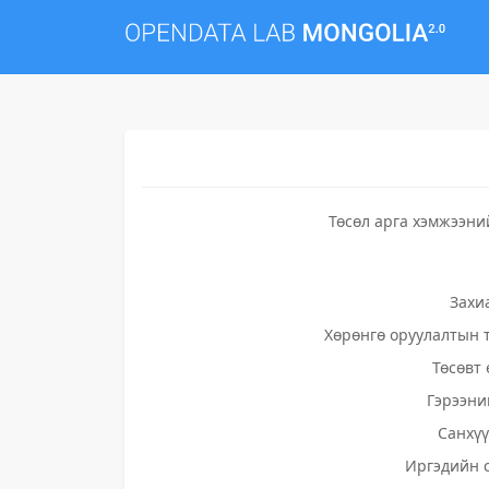
Төсөл арга хэмжээни
Захи
Хөрөнгө оруулалтын 
Төсөвт 
Гэрээни
Санхү
Иргэдийн 