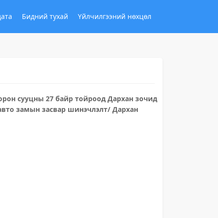
дата
Бидний тухай
Үйлчилгээний нөхцөл
 орон сууцны 27 байр тойроод Дархан зочид
 авто замын засвар шинэчлэлт/ Дархан