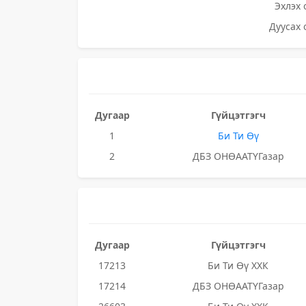
Эхлэх 
Дуусах 
Дугаар
Гүйцэтгэгч
1
Би Ти Өү
2
ДБЗ ОНӨААТҮГазар
Дугаар
Гүйцэтгэгч
17213
Би Ти Өү ХХК
17214
ДБЗ ОНӨААТҮГазар