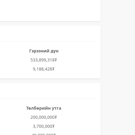
Гэрээний дүн
533,899,318₮
9,188,428₮
Төлбөрийн утга
200,000,000₮
3,700,000₮