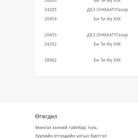
26603
Би Ти Өү ХХК
24205
ДБЗ ОНӨААТҮГазар
20454
Би Ти Өү ХХК
20455
ДБЗ ОНӨААТҮГазар
24202
Би Ти Өү ХХК
28962
Би Ти Өү ХХК
Өгөгдөл
Монгол хэлний тайлбар толь
Хуулийн этгээдийн улсын бүртгэл