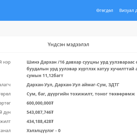
Өгөгдөл
Визуал 
Үндсэн мэдээлэл
й нэр
Шинэ Дархан /16 давхар сууцны урд уулзвараас
буудалын урд уулзвар хүртлэх хатуу хучилттай
сумын 11,12багт
алагч
Дархан-Уул, Дархан-Уул аймаг-Сум, ЗДТГ
төрөл
Сум, баг, дүүргийн тохижилт, тоног төхөөрөмж
өртөг
600,000,000₮
й дүн
543,087,746₮
үжилт
434,188,428₮
санал
Хэлэлцүүлэг - 0