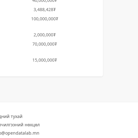
40,000,000₮
3,488,428₮
100,000,000₮
2,000,000₮
70,000,000₮
15,000,000₮
дний тухай
лчилгээний нөхцөл
fo@opendatalab.mn