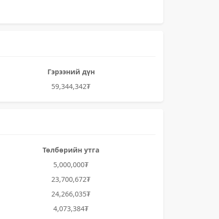
Гэрээний дүн
59,344,342₮
Төлбөрийн утга
5,000,000₮
23,700,672₮
24,266,035₮
4,073,384₮