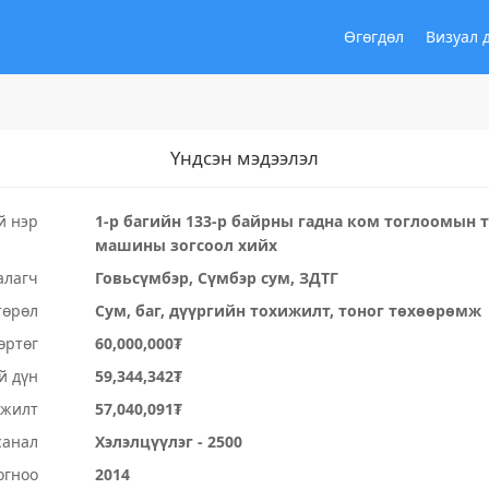
Өгөгдөл
Визуал 
Үндсэн мэдээлэл
й нэр
1-р багийн 133-р байрны гадна ком тоглоомын 
машины зогсоол хийх
алагч
Говьсүмбэр, Сүмбэр сум, ЗДТГ
төрөл
Сум, баг, дүүргийн тохижилт, тоног төхөөрөмж
өртөг
60,000,000₮
й дүн
59,344,342₮
үжилт
57,040,091₮
санал
Хэлэлцүүлэг - 2500
огноо
2014