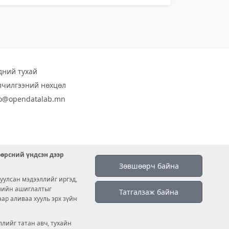
дний тухай
лчилгээний нөхцөл
fo@opendatalab.mn
өөрсний үндсэн дээр
Зөвшөөрч байна
уулсан мэдээллийг иргэд,
емийн ашиглалтыг
Татгалзаж байна
аар аливаа хууль эрх зүйн
лийг татан авч, тухайн