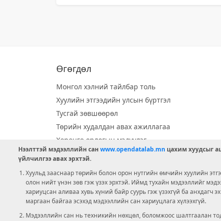
Өгөгдөл
Монгол хэлний тайлбар толь
Хуулийн этгээдийн улсын бүртгэл
Тусгай зөвшөөрөл
Төрийн худалдан авах ажиллагаа
Хөрөнгө орлогын мэдүүлэг
Нээлттэй мэдээллийн сан
www.opendatalab.mn
цахим хуудсыг аш
Орон нутгийн хөгжлийн сан
үйлчилгээ авах эрхтэй.
Шилэн данс
Хуульд зааснаар төрийн болон орон нутгийн өмчийн хуулийн этгээ
Ээлжит сонгууль
олон нийт үнэн зөв гэж үзэх эрхтэй. Иймд тухайн мэдээллийг мэд
хариуцсан аливаа хувь хүний байр суурь гэж үзэхгүй ба анхдагч э
Ашигт малтмал тусгай зөвшөөрөл
маргаан байгаа эсэхэд мэдээллийн сан хариуцлага хүлээхгүй.
Мэдээллийн сан нь техникийн нөхцөл, боломжоос шалтгаалан тод