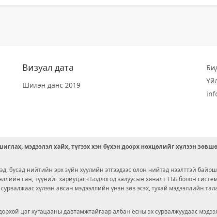
Визуал дата
Би
Үй
Шилэн данс 2019
in
иглах, мэдээлэл хайх, түгээх хэн бүхэн доорх нөхцөлийг хүлээн зөвш
д, бусад нийтийн эрх зүйн хуулийн этгээдээс олон нийтэд нээлттэй байрш
ээллийн сан, түүнийг хариуцагч Бодлогод залуусын хяналт ТББ болон сист
х сурвалжаас хүлээн авсан мэдээллийн үнэн зөв эсэх, тухай мэдээллийн тал
орхой цаг хугацааны давтамжтайгаар албан ёсны эх сурвалжуудаас мэдээл