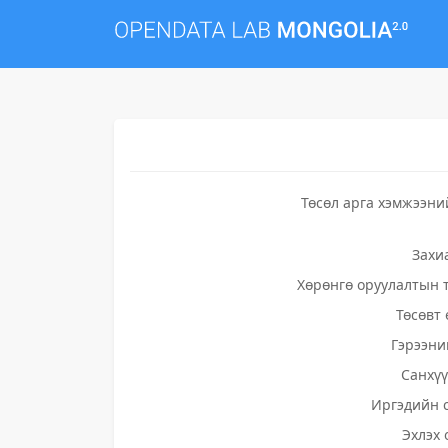
Төсөл арга хэмжээни
Захи
Хөрөнгө оруулалтын 
Төсөвт 
Гэрээни
Санхү
Иргэдийн 
Эхлэх 