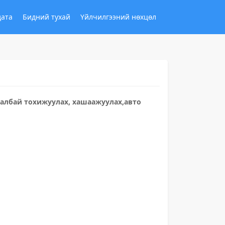
дата
Бидний тухай
Үйлчилгээний нөхцөл
талбай тохижуулах, хашаажуулах,авто