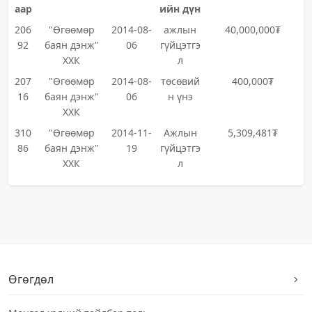
аар
ийн дүн
206
"Өгөөмөр
2014-08-
ажлын
40,000,000₮
92
баян дэнж"
06
гүйцэтгэ
ХХК
л
207
"Өгөөмөр
2014-08-
төсөвий
400,000₮
16
баян дэнж"
06
н үнэ
ХХК
310
"Өгөөмөр
2014-11-
Ажлын
5,309,481₮
86
баян дэнж"
19
гүйцэтгэ
ХХК
л
Өгөгдөл