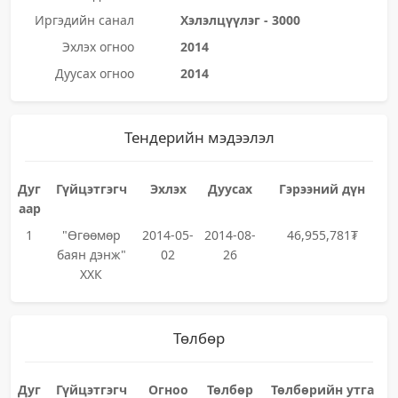
Иргэдийн санал
Хэлэлцүүлэг - 3000
Эхлэх огноо
2014
Дуусах огноо
2014
Тендерийн мэдээлэл
Дуг
Гүйцэтгэгч
Эхлэх
Дуусах
Гэрээний дүн
аар
1
"Өгөөмөр
2014-05-
2014-08-
46,955,781₮
баян дэнж"
02
26
ХХК
Төлбөр
Дуг
Гүйцэтгэгч
Огноо
Төлбөр
Төлбөрийн утга