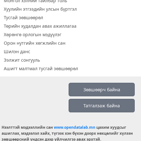
Монгол хэлний тайлбар толь
Хуулийн этгээдийн улсын бүртгэл
Тусгай зөвшөөрөл
Төрийн худалдан авах ажиллагаа
Хөрөнгө орлогын мэдүүлэг
Орон нутгийн хөгжлийн сан
Шилэн данс
Ээлжит сонгууль
Ашигт малтмал тусгай зөвшөөрөл
Визуал дата
Зөвшөөрч байна
Шилэн данс 2019
Татгалзаж байна
Бидний тухай
Үйлчилгээний нөхцөл
info@opendatalab.mn
Нээлттэй мэдээллийн сан
www.opendatalab.mn
цахим хуудсыг
ашиглах, мэдээлэл хайх, түгээх хэн бүхэн доорх нөхцөлийг хүлээн
© 2026 OPENDATA LAB MONGOLIA.
зөвшөөрсний үндсэн дээр үйлчилгээ авах эрхтэй.