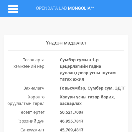
Үндсэн мэдээлэл
Төсөл арга
Сүмбэр сумын 1-р
хэмжээний нэр
цэцэрлэгийн гадна
дулаан,цэвэр усны шугам
татах ажил
Захиалагч
Говьсүмбэр, Сүмбэр сум, ЗДТГ
Хөрөнгө
Халуун усны газар барих,
оруулалтын төрөл
засварлах
Төсөвт өртөг
50,521,700₮
Гэрээний дүн
46,955,781₮
Санхүүжилт
45,709,481₮