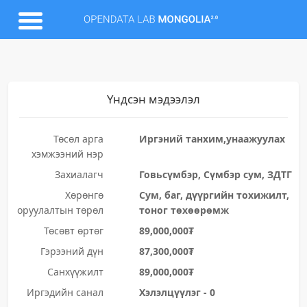
Үндсэн мэдээлэл
Төсөл арга
Иргэний танхим,унаажуулах
хэмжээний нэр
Захиалагч
Говьсүмбэр, Сүмбэр сум, ЗДТГ
Хөрөнгө
Сум, баг, дүүргийн тохижилт,
оруулалтын төрөл
тоног төхөөрөмж
Төсөвт өртөг
89,000,000₮
Гэрээний дүн
87,300,000₮
Санхүүжилт
89,000,000₮
Иргэдийн санал
Хэлэлцүүлэг - 0