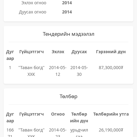
Эхлэх огноо
2014
Дуусах огноо
2014
Тендерийн мэдээлэл
Дуг
Гүйцэтгэгч
Эхлэх
Дуусах
Гэрээний дүн
аар
1
"Таван богд"
2014-05-
2014-05-
87,300,000₮
ХХК
12
30
Төлбөр
Дуг
Гүйцэтгэгч
Огноо
Төлбөр
Төлбөрийн утга
аар
ийн дүн
166
"Таван богд"
2014-05-
урьдчил
26,190,000₮
71
ХХК
23
гаа