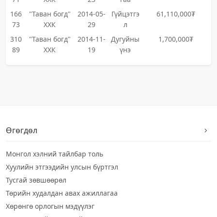
166
"Таван богд"
2014-05-
Гүйцэтгэ
61,110,000₮
73
ХХК
29
л
310
"Таван богд"
2014-11-
Дугуйны
1,700,000₮
89
ХХК
19
үнэ
Өгөгдөл
Монгол хэлний тайлбар толь
Хуулийн этгээдийн улсын бүртгэл
Тусгай зөвшөөрөл
Төрийн худалдан авах ажиллагаа
Хөрөнгө орлогын мэдүүлэг