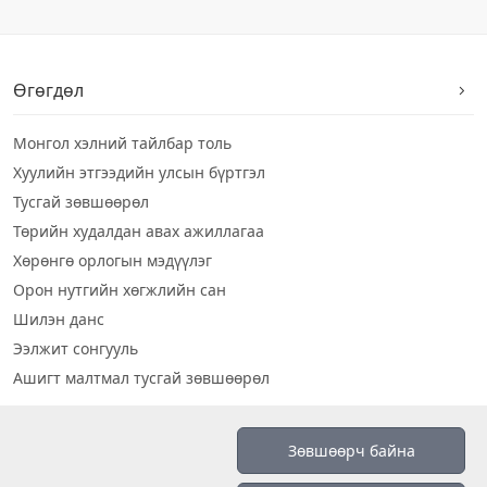
Өгөгдөл
Монгол хэлний тайлбар толь
Хуулийн этгээдийн улсын бүртгэл
Тусгай зөвшөөрөл
Төрийн худалдан авах ажиллагаа
Хөрөнгө орлогын мэдүүлэг
Орон нутгийн хөгжлийн сан
Шилэн данс
Ээлжит сонгууль
Ашигт малтмал тусгай зөвшөөрөл
Визуал дата
Зөвшөөрч байна
Шилэн данс 2019