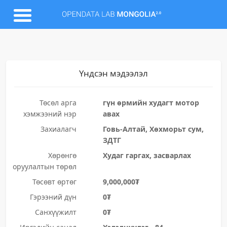
Үндсэн мэдээлэл
Төсөл арга
гүн өрмийн худагт мотор
хэмжээний нэр
авах
Захиалагч
Говь-Алтай, Хөхморьт сум,
ЗДТГ
Хөрөнгө
Худаг гаргах, засварлах
оруулалтын төрөл
Төсөвт өртөг
9,000,000₮
Гэрээний дүн
0₮
Санхүүжилт
0₮