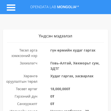
Үндсэн мэдээлэл
Төсөл арга
гүн өрмийн худаг гаргах
хэмжээний нэр
Захиалагч
Говь-Алтай, Хөхморьт сум,
ЗДТГ
Хөрөнгө
Худаг гаргах, засварлах
оруулалтын төрөл
Төсөвт өртөг
18,000,000₮
Гэрээний дүн
0₮
Санхүүжилт
0₮