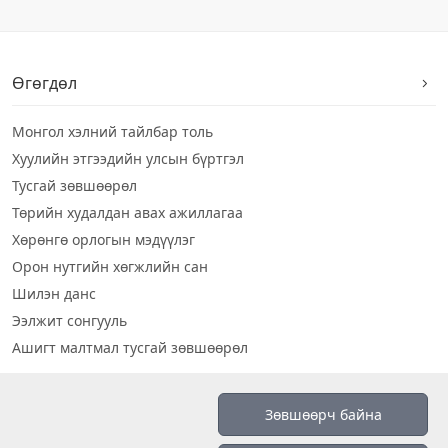
Өгөгдөл
Монгол хэлний тайлбар толь
Хуулийн этгээдийн улсын бүртгэл
Тусгай зөвшөөрөл
Төрийн худалдан авах ажиллагаа
Хөрөнгө орлогын мэдүүлэг
Орон нутгийн хөгжлийн сан
Шилэн данс
Ээлжит сонгууль
Ашигт малтмал тусгай зөвшөөрөл
Визуал дата
Зөвшөөрч байна
Шилэн данс 2019