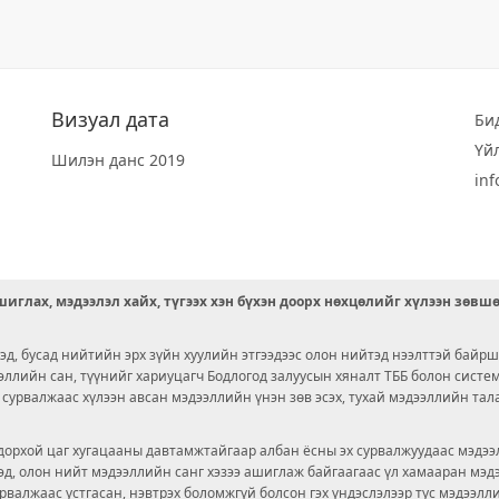
Визуал дата
Би
Үй
Шилэн данс 2019
in
иглах, мэдээлэл хайх, түгээх хэн бүхэн доорх нөхцөлийг хүлээн зөвш
д, бусад нийтийн эрх зүйн хуулийн этгээдээс олон нийтэд нээлттэй байрш
ээллийн сан, түүнийг хариуцагч Бодлогод залуусын хяналт ТББ болон сист
х сурвалжаас хүлээн авсан мэдээллийн үнэн зөв эсэх, тухай мэдээллийн тал
орхой цаг хугацааны давтамжтайгаар албан ёсны эх сурвалжуудаас мэдээл
© 2026 OPENDATA LAB MONGOLIA.
ргэд, олон нийт мэдээллийн санг хэзээ ашиглаж байгаагаас үл хамааран мэ
урвалжаас устгасан, нэвтрэх боломжгүй болсон гэх үндэслэлээр тус мэдээлл