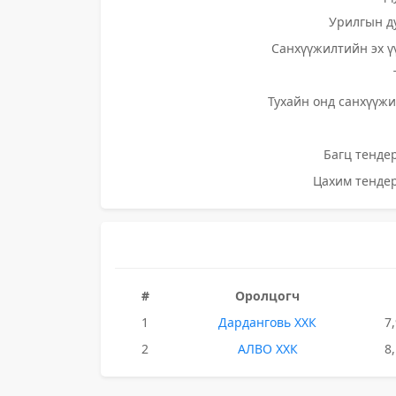
Урилгын д
Санхүүжилтийн эх ү
Тухайн онд санхүүжи
Багц тендер
Цахим тендер
#
Оролцогч
1
Дарданговь ХХК
7
2
АЛВО ХХК
8