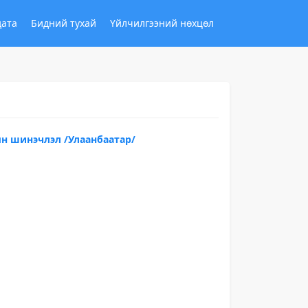
дата
Бидний тухай
Үйлчилгээний нөхцөл
ын шинэчлэл /Улаанбаатар/