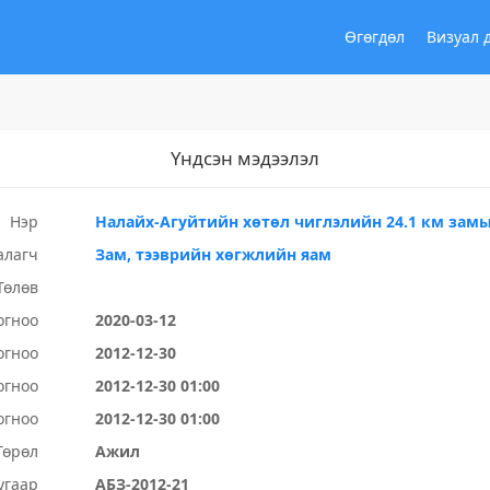
Өгөгдөл
Визуал 
Үндсэн мэдээлэл
Нэр
Налайх-Агуйтийн хөтөл чиглэлийн 24.1 км зам
алагч
Зам, тээврийн хөгжлийн яам
Төлөв
огноо
2020-03-12
огноо
2012-12-30
огноо
2012-12-30 01:00
огноо
2012-12-30 01:00
Төрөл
Ажил
угаар
АБЗ-2012-21