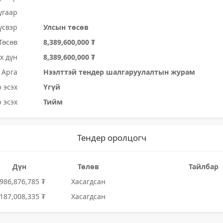
угаар
үсвэр
Улсын төсөв
Төсөв
8,389,600,000 ₮
х дүн
8,389,600,000 ₮
Арга
Нээлттэй тендер шалгаруулалтын журам
 эсэх
Үгүй
 эсэх
Тийм
Тендер оролцогч
Дүн
Төлөв
Тайлбар
,986,876,785 ₮
Хасагдсан
,187,008,335 ₮
Хасагдсан