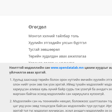
Өгөгдөл
Монгол хэлний тайлбар толь
Хуулийн этгээдийн улсын бүртгэл
Тусгай зөвшөөрөл
Төрийн худалдан авах ажиллагаа
Хөрөнгө орлогын мэдүүлэг
Нээлттэй мэдээллийн сан
www.opendatalab.mn
цахим хуудсыг аш
Орон нутгийн хөгжлийн сан
үйлчилгээ авах эрхтэй.
Шилэн данс
Хуульд зааснаар төрийн болон орон нутгийн өмчийн хуулийн этгээ
Ээлжит сонгууль
олон нийт үнэн зөв гэж үзэх эрхтэй. Иймд тухайн мэдээллийг мэд
хариуцсан аливаа хувь хүний байр суурь гэж үзэхгүй ба анхдагч э
Ашигт малтмал тусгай зөвшөөрөл
маргаан байгаа эсэхэд мэдээллийн сан хариуцлага хүлээхгүй.
Мэдээллийн сан нь техникийн нөхцөл, боломжоос шалтгаалан тод
цаг үед үнэн зөвд тооцогдож байсан мэдээллийн түүх үүсгэдэг. И
эрхтэй тул тус мэдээлэл хуучирсан, эсхүл анхдагч мэдээллийн эх с