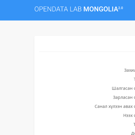
Захи
Шалгасан 
Зарласан 
Санал хүлээн авах 
Нээх 
Д