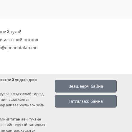
дний тухай
лчилгээний нөхцөл
fo@opendatalab.mn
өөрсний үндсэн дээр
Зөвшөөрч байна
уулсан мэдээллийг иргэд,
емийн ашиглалтыг
Татгалзаж байна
аар аливаа хууль эрх зүйн
лийг татан авч, тухайн
дээллийн түүхтэй танилцах
ийн сангаас хасахгүй