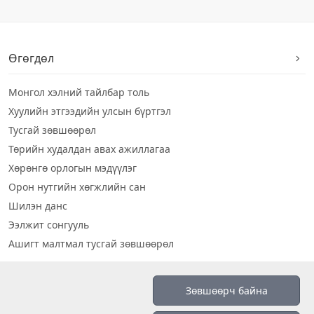
Өгөгдөл
Монгол хэлний тайлбар толь
Хуулийн этгээдийн улсын бүртгэл
Тусгай зөвшөөрөл
Төрийн худалдан авах ажиллагаа
Хөрөнгө орлогын мэдүүлэг
Орон нутгийн хөгжлийн сан
Шилэн данс
Ээлжит сонгууль
Ашигт малтмал тусгай зөвшөөрөл
Визуал дата
Зөвшөөрч байна
Шилэн данс 2019