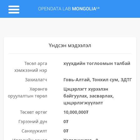
Үндсэн мэдээлэл
Төсөл арга
хүүхдийн тоглоомын талбай
хэмжээний нэр
Захиалагч
Говь-Алтай, Тонхил сум, ЗДТГ
Хөрөнгө
Цэцэрлэгт хүрээлэн
оруулалтын төрөл
байгуулах, засварлах,
цэцэрлэгжүүлэлт
Төсөвт өртөг
10,000,000₮
Гэрээний дүн
0₮
Санхүүжилт
0₮