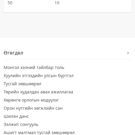
50
10
Өгөгдөл
Монгол хэлний тайлбар толь
Хуулийн этгээдийн улсын бүртгэл
Тусгай зөвшөөрөл
Төрийн худалдан авах ажиллагаа
Хөрөнгө орлогын мэдүүлэг
Орон нутгийн хөгжлийн сан
Шилэн данс
Ээлжит сонгууль
Ашигт малтмал тусгай зөвшөөрөл