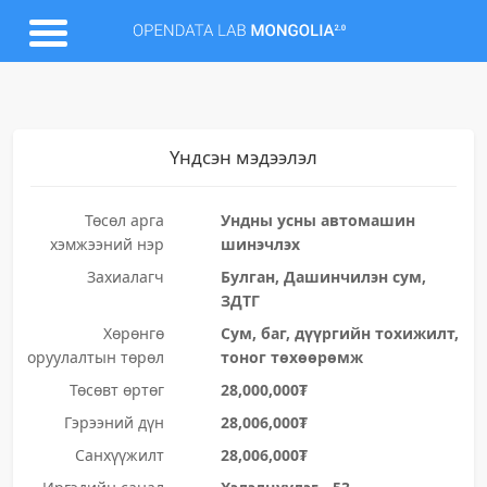
Үндсэн мэдээлэл
Төсөл арга
Ундны усны автомашин
хэмжээний нэр
шинэчлэх
Захиалагч
Булган, Дашинчилэн сум,
ЗДТГ
Хөрөнгө
Сум, баг, дүүргийн тохижилт,
оруулалтын төрөл
тоног төхөөрөмж
Төсөвт өртөг
28,000,000₮
Гэрээний дүн
28,006,000₮
Санхүүжилт
28,006,000₮