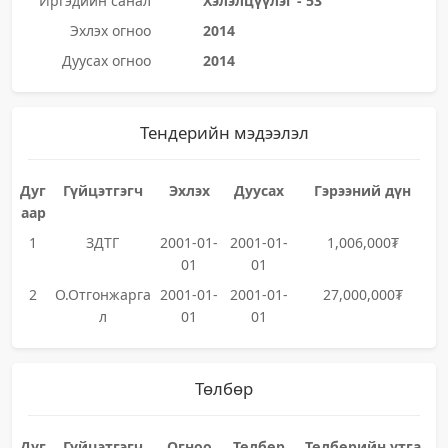
Иргэдийн санал
Хэлэлцүүлэг - 53
Эхлэх огноо
2014
Дуусах огноо
2014
Тендерийн мэдээлэл
Дуг
Гүйцэтгэгч
Эхлэх
Дуусах
Гэрээний дүн
аар
1
ЗДТГ
2001-01-
2001-01-
1,006,000₮
01
01
2
О.Отгонжарга
2001-01-
2001-01-
27,000,000₮
л
01
01
Төлбөр
Дуг
Гүйцэтгэгч
Огноо
Төлбөр
Төлбөрийн утга