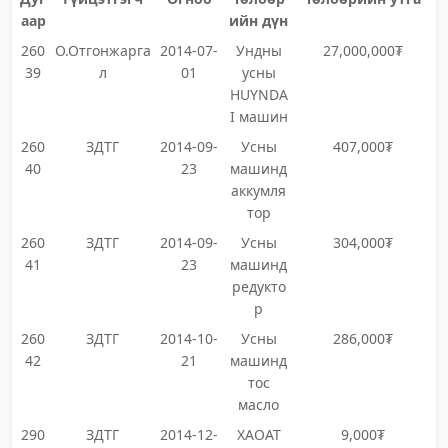
аар
ийн дүн
260
О.Отгонжарга
2014-07-
Ундны
27,000,000₮
39
л
01
усны
HUYNDA
I машин
260
ЗДТГ
2014-09-
Усны
407,000₮
40
23
машинд
аккумля
тор
260
ЗДТГ
2014-09-
Усны
304,000₮
41
23
машинд
редукто
р
260
ЗДТГ
2014-10-
Усны
286,000₮
42
21
машинд
тос
масло
290
ЗДТГ
2014-12-
ХАОАТ
9,000₮