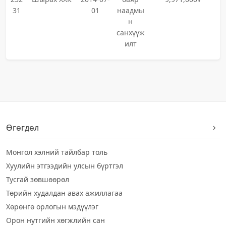
31
01
наадмы
н
санхүүж
илт
Өгөгдөл
Монгол хэлний тайлбар толь
Хуулийн этгээдийн улсын бүртгэл
Тусгай зөвшөөрөл
Төрийн худалдан авах ажиллагаа
Хөрөнгө орлогын мэдүүлэг
Орон нутгийн хөгжлийн сан