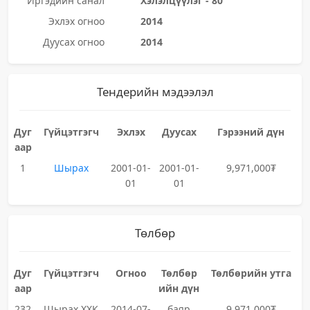
Иргэдийн санал
Хэлэлцүүлэг - 80
Эхлэх огноо
2014
Дуусах огноо
2014
Тендерийн мэдээлэл
Дуг
Гүйцэтгэгч
Эхлэх
Дуусах
Гэрээний дүн
аар
1
Шырах
2001-01-
2001-01-
9,971,000₮
01
01
Төлбөр
Дуг
Гүйцэтгэгч
Огноо
Төлбөр
Төлбөрийн утга
аар
ийн дүн
232
Шырах ХХК
2014-07-
баяр
9,971,000₮