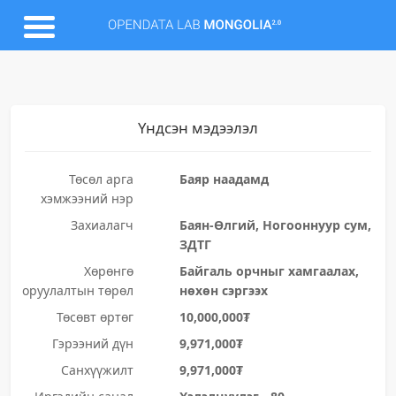
Үндсэн мэдээлэл
Төсөл арга
Баяр наадамд
хэмжээний нэр
Захиалагч
Баян-Өлгий, Ногооннуур сум,
ЗДТГ
Хөрөнгө
Байгаль орчныг хамгаалах,
оруулалтын төрөл
нөхөн сэргээх
Төсөвт өртөг
10,000,000₮
Гэрээний дүн
9,971,000₮
Санхүүжилт
9,971,000₮