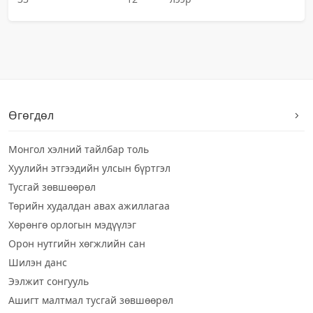
Өгөгдөл
Монгол хэлний тайлбар толь
Хуулийн этгээдийн улсын бүртгэл
Тусгай зөвшөөрөл
Төрийн худалдан авах ажиллагаа
Хөрөнгө орлогын мэдүүлэг
Орон нутгийн хөгжлийн сан
Шилэн данс
Ээлжит сонгууль
Ашигт малтмал тусгай зөвшөөрөл