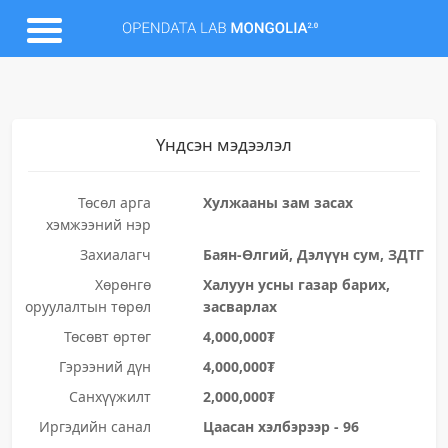
Үндсэн мэдээлэл
Төсөл арга
Хулжааны зам засах
хэмжээний нэр
Захиалагч
Баян-Өлгий, Дэлүүн сум, ЗДТГ
Хөрөнгө
Халуун усны газар барих,
оруулалтын төрөл
засварлах
Төсөвт өртөг
4,000,000₮
Гэрээний дүн
4,000,000₮
Санхүүжилт
2,000,000₮
Иргэдийн санал
Цаасан хэлбэрээр - 96