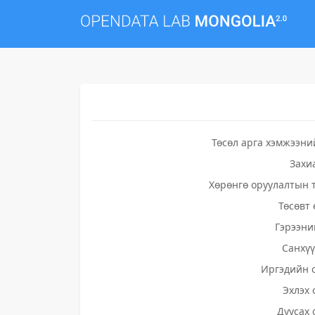
Төсөл арга хэмжээни
Захи
Хөрөнгө оруулалтын 
Төсөвт 
Гэрээни
Санхү
Иргэдийн 
Эхлэх 
Дуусах 