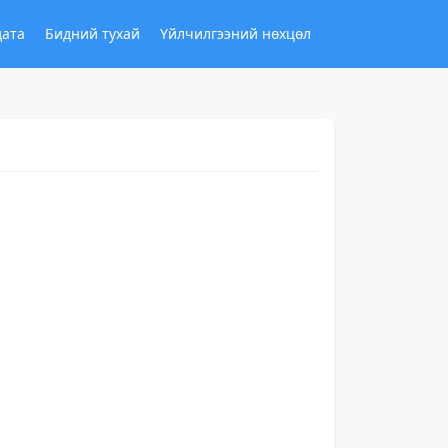
дата
Бидний тухай
Үйлчилгээний нөхцөл