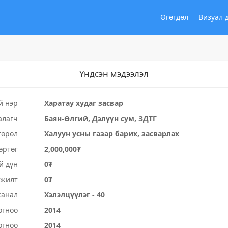
Өгөгдөл
Визуал 
Үндсэн мэдээлэл
й нэр
Харатау худаг засвар
алагч
Баян-Өлгий, Дэлүүн сум, ЗДТГ
төрөл
Халуун усны газар барих, засварлах
өртөг
2,000,000₮
й дүн
0₮
үжилт
0₮
санал
Хэлэлцүүлэг - 40
огноо
2014
огноо
2014