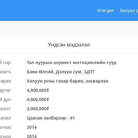
Өгөгдөл
Визуал 
Үндсэн мэдээлэл
й нэр
Тал нуурын шүмект мотоциклийн гүүр
алагч
Баян-Өлгий, Дэлүүн сум, ЗДТГ
төрөл
Халуун усны газар барих, засварлах
өртөг
4,000,000₮
й дүн
4,000,000₮
үжилт
3,000,000₮
санал
Цаасан хэлбэрээр - 41
огноо
2014
огноо
2014