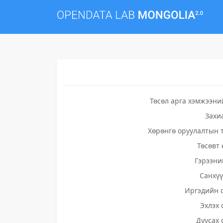
Төсөл арга хэмжээни
Захи
Хөрөнгө оруулалтын 
Төсөвт 
Гэрээни
Санхү
Иргэдийн 
Эхлэх 
Дуусах 