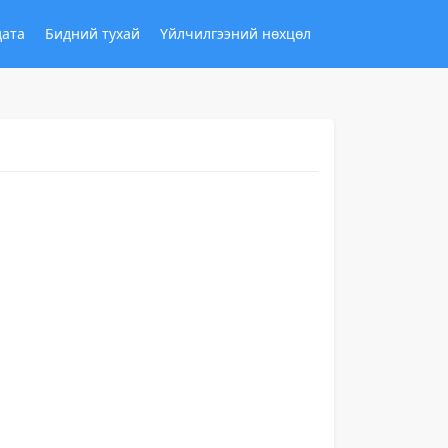
дата
Бидний тухай
Үйлчилгээний нөхцөл