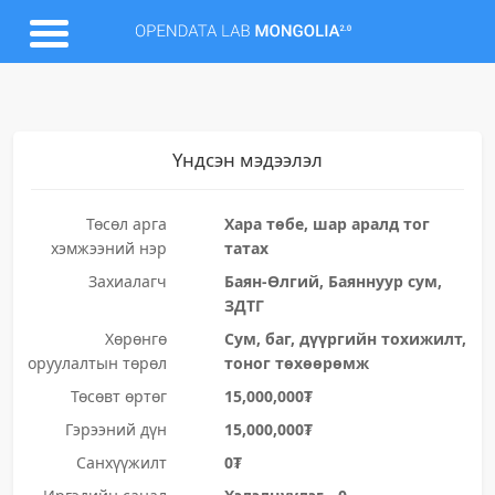
Үндсэн мэдээлэл
Төсөл арга
Хара төбе, шар аралд тог
хэмжээний нэр
татах
Захиалагч
Баян-Өлгий, Баяннуур сум,
ЗДТГ
Хөрөнгө
Сум, баг, дүүргийн тохижилт,
оруулалтын төрөл
тоног төхөөрөмж
Төсөвт өртөг
15,000,000₮
Гэрээний дүн
15,000,000₮
Санхүүжилт
0₮