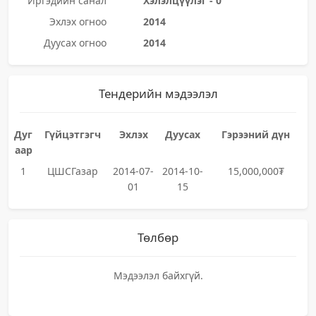
Иргэдийн санал
Хэлэлцүүлэг - 0
Эхлэх огноо
2014
Дуусах огноо
2014
Тендерийн мэдээлэл
Дуг
Гүйцэтгэгч
Эхлэх
Дуусах
Гэрээний дүн
аар
1
ЦШСГазар
2014-07-
2014-10-
15,000,000₮
01
15
Төлбөр
Мэдээлэл байхгүй.